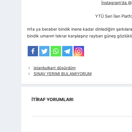
İnstagram'da @yt
YTÜ Seri İlan Plat
m1a ya beraber bindik inene kadar dinlediğim şarkılara
bindik umarım tekrar karşılaşırız rayban güneş gözlükl
istanbulkart düşürdüm
SINAV YERIMI BULAMIYORUM
İTIRAF YORUMLARI