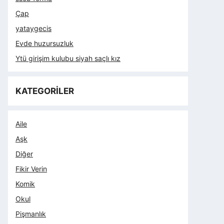
Çap
yataygecis
Evde huzursuzluk
Ytü girişim kulubu siyah saçlı kız
KATEGORİLER
Aile
Aşk
Diğer
Fikir Verin
Komik
Okul
Pişmanlık