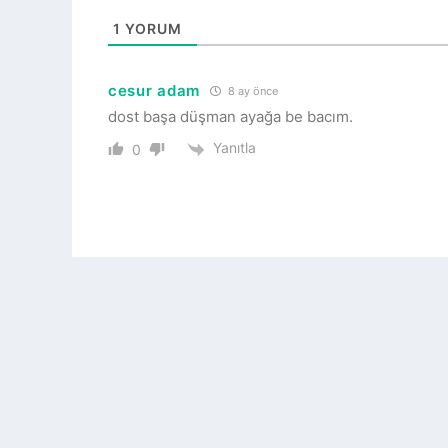
1
YORUM
cesur adam
8 ay önce
dost başa düşman ayağa be bacım.
Yanıtla
0