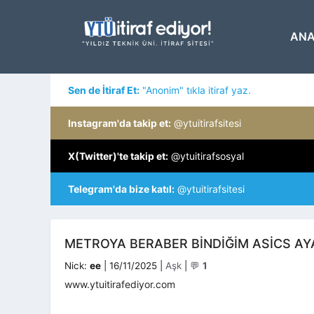
İçeriğe
atla
ANA
Sen de İtiraf Et:
"Anonim" tıkla itiraf yaz.
Instagram'da takip et:
@ytuitirafsitesi
X(Twitter)'te takip et:
@ytuitirafsosyal
Telegram'da bize katıl:
@ytuitirafsitesi
METROYA BERABER BINDIĞIM ASICS AY
Kategoriler
Nick:
ee
|
16/11/2025
|
Aşk
|
💬
1
www.ytuitirafediyor.com