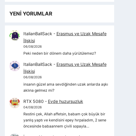
YENİ YORUMLAR
ItalianBallSack
-
Erasmus ve Uzak Mesafe
İlişkisi
06/08/2026
Peki neden bir dönem daha yürütülemez?
ItalianBallSack
-
Erasmus ve Uzak Mesafe
İlişkisi
06/08/2026
insanın güzel ama sevdiğinden uzak anlarda aşkı
aklına gelmez mi?
RTX 5080
-
Evde huzursuzluk
04/08/2026
Restini çek, Allah affetsin, babam çok büyük bir
yanlış yaptı ve kendisini epey hırpaladım, 2 sene
öncesinde babaannem çivili sopayla…