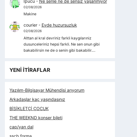
İpucu
-
Ne senle ne de sensiz yaşanmıyor
02/08/2026
Makine
courier
-
Evde huzursuzluk
02/08/2026
Alttan al kral devriniz farkli kaygılarıniz
dusunceleriniz hepsi farkli. Ne sen onun gibi
bakabilirsin ne de o senin gibi bakabilir.…
YENİ İTİRAFLAR
Yazılım-Bilgisayar Mühendisi arıyorum
Arkadaşlar kaç yaşındasınız
BİSİKLETÇİ ÇOCUK
THE WEEKND konser bileti
çap/yan dal
sscb forma