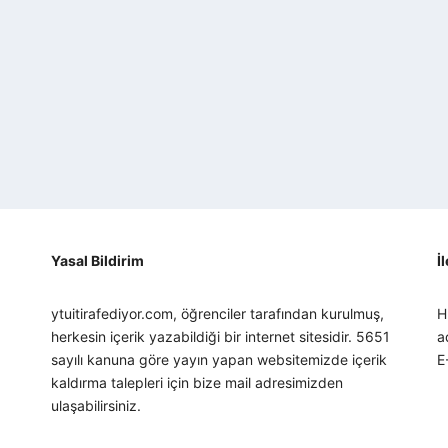
Yasal Bildirim
İ
ytuitirafediyor.com, öğrenciler tarafından kurulmuş,
H
herkesin içerik yazabildiği bir internet sitesidir. 5651
a
sayılı kanuna göre yayın yapan websitemizde içerik
E
kaldırma talepleri için bize mail adresimizden
ulaşabilirsiniz.