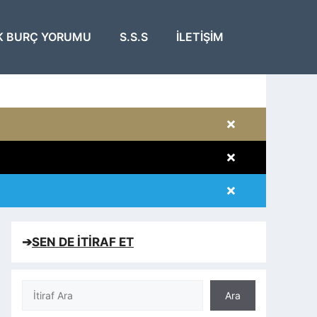
K BURÇ YORUMU
S.S.S
İLETIŞIM
×
×
×
×
➔
SEN DE İTİRAF ET
Ara
Ara