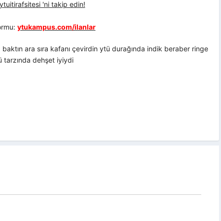
uitirafsitesi 'ni takip edin!
formu:
ytukampus.com/ilanlar
 baktın ara sıra kafanı çevirdin ytü durağında indik beraber ringe
ü tarzında dehşet iyiydi