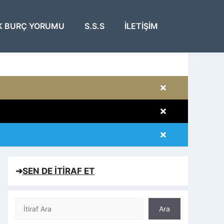
K BURÇ YORUMU
S.S.S
İLETIŞIM
×
×
×
×
➔
SEN DE İTİRAF ET
Ara
Ara