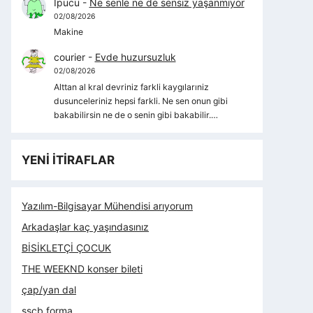
İpucu
-
Ne senle ne de sensiz yaşanmıyor
02/08/2026
Makine
courier
-
Evde huzursuzluk
02/08/2026
Alttan al kral devriniz farkli kaygılarıniz
dusunceleriniz hepsi farkli. Ne sen onun gibi
bakabilirsin ne de o senin gibi bakabilir.…
YENİ İTİRAFLAR
Yazılım-Bilgisayar Mühendisi arıyorum
Arkadaşlar kaç yaşındasınız
BİSİKLETÇİ ÇOCUK
THE WEEKND konser bileti
çap/yan dal
sscb forma