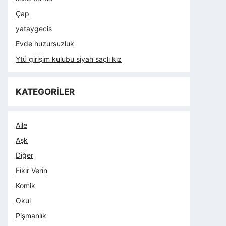
Çap
yataygecis
Evde huzursuzluk
Ytü girişim kulubu siyah saçlı kız
KATEGORİLER
Aile
Aşk
Diğer
Fikir Verin
Komik
Okul
Pişmanlık