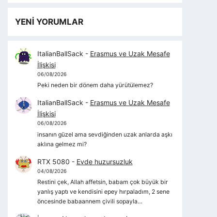
YENİ YORUMLAR
ItalianBallSack
-
Erasmus ve Uzak Mesafe
İlişkisi
06/08/2026
Peki neden bir dönem daha yürütülemez?
ItalianBallSack
-
Erasmus ve Uzak Mesafe
İlişkisi
06/08/2026
insanın güzel ama sevdiğinden uzak anlarda aşkı
aklına gelmez mi?
RTX 5080
-
Evde huzursuzluk
04/08/2026
Restini çek, Allah affetsin, babam çok büyük bir
yanlış yaptı ve kendisini epey hırpaladım, 2 sene
öncesinde babaannem çivili sopayla…