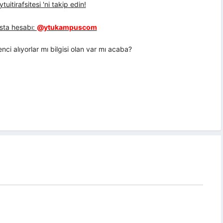
uitirafsitesi 'ni takip edin!
sta hesabı:
@ytukampuscom
ci alıyorlar mı bilgisi olan var mı acaba?