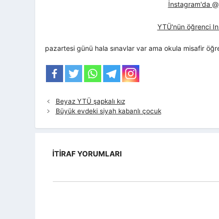
İnstagram'da @yt
YTÜ'nün öğrenci In
pazartesi günü hala sınavlar var ama okula misafir öğren
Beyaz YTÜ şapkalı kız
Büyük evdeki siyah kabanlı çocuk
İTIRAF YORUMLARI