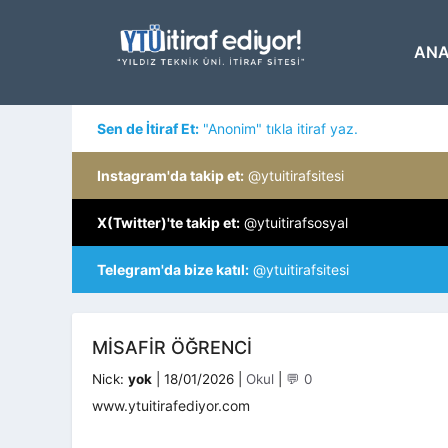
İçeriğe
atla
ANA
Sen de İtiraf Et:
"Anonim" tıkla itiraf yaz.
Instagram'da takip et:
@ytuitirafsitesi
X(Twitter)'te takip et:
@ytuitirafsosyal
Telegram'da bize katıl:
@ytuitirafsitesi
MISAFIR ÖĞRENCI
Kategoriler
Nick:
yok
|
18/01/2026
|
Okul
|
💬 0
www.ytuitirafediyor.com