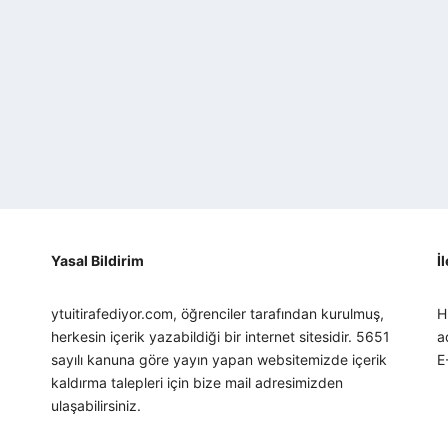
Yasal Bildirim
İ
ytuitirafediyor.com, öğrenciler tarafından kurulmuş,
H
herkesin içerik yazabildiği bir internet sitesidir. 5651
a
sayılı kanuna göre yayın yapan websitemizde içerik
E
kaldırma talepleri için bize mail adresimizden
ulaşabilirsiniz.