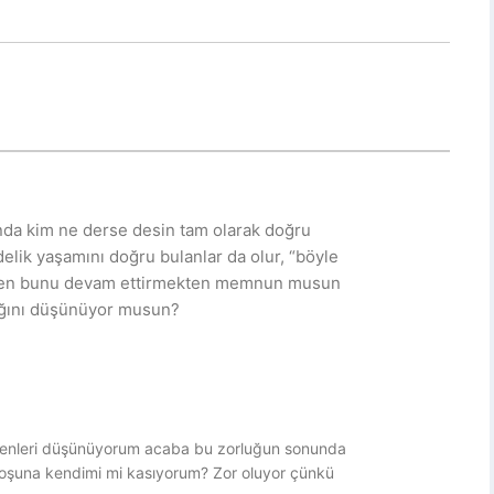
a kim ne derse desin tam olarak doğru
lik yaşamını doğru bulanlar da olur, “böyle
u, sen bunu devam ettirmekten memnun musun
tığını düşünüyor musun?
zenleri düşünüyorum acaba bu zorluğun sonunda
boşuna kendimi mi kasıyorum? Zor oluyor çünkü