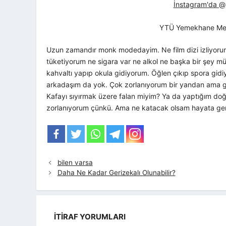
İnstagram'da @yt
YTÜ Yemekhane Me
Uzun zamandır monk modedayim. Ne film dizi izliyoru
tüketiyorum ne sigara var ne alkol ne başka bir şey mü
kahvaltı yapıp okula gidiyorum. Öğlen çıkıp spora gi
arkadaşım da yok. Çok zorlanıyorum bir yandan ama g
Kafayı sıyırmak üzere falan miyim? Ya da yaptığım doğr
zorlanıyorum çünkü. Ama ne katacak olsam hayata gere
bilen varsa
Daha Ne Kadar Gerizekalı Olunabilir?
İTIRAF YORUMLARI