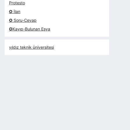
Protesto
✪ İlan
✪ Soru-Cevap
✪Kayıp-Bulunan Eşya
yıldız teknik üniversitesi