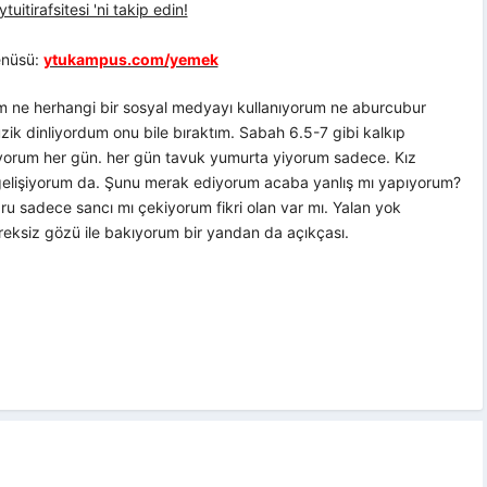
uitirafsitesi 'ni takip edin!
nüsü:
ytukampus.com/yemek
m ne herhangi bir sosyal medyayı kullanıyorum ne aburcubur
zik dinliyordum onu bile bıraktım. Sabah 6.5-7 gibi kalkıp
diyorum her gün. her gün tavuk yumurta yiyorum sadece. Kız
elişiyorum da. Şunu merak ediyorum acaba yanlış mı yapıyorum?
u sadece sancı mı çekiyorum fikri olan var mı. Yalan yok
ksiz gözü ile bakıyorum bir yandan da açıkçası.