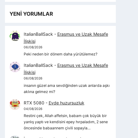
YENİ YORUMLAR
ItalianBallSack
-
Erasmus ve Uzak Mesafe
İlişkisi
06/08/2026
Peki neden bir dönem daha yürütülemez?
ItalianBallSack
-
Erasmus ve Uzak Mesafe
İlişkisi
06/08/2026
insanın güzel ama sevdiğinden uzak anlarda aşkı
aklına gelmez mi?
RTX 5080
-
Evde huzursuzluk
04/08/2026
Restini çek, Allah affetsin, babam çok büyük bir
yanlış yaptı ve kendisini epey hırpaladım, 2 sene
öncesinde babaannem çivili sopayla…