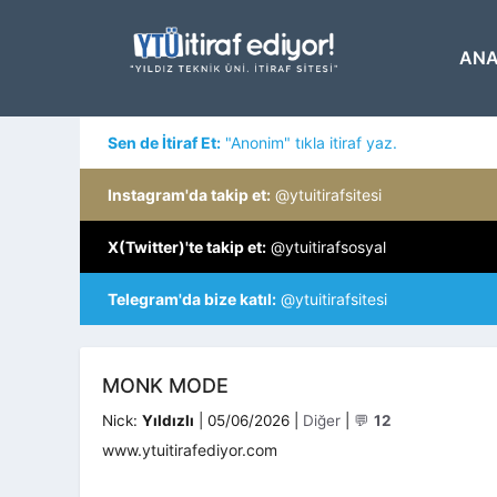
İçeriğe
atla
ANA
Sen de İtiraf Et:
"Anonim" tıkla itiraf yaz.
Instagram'da takip et:
@ytuitirafsitesi
X(Twitter)'te takip et:
@ytuitirafsosyal
Telegram'da bize katıl:
@ytuitirafsitesi
MONK MODE
Kategoriler
Nick:
Yıldızlı
|
05/06/2026
|
Diğer
|
💬
12
www.ytuitirafediyor.com