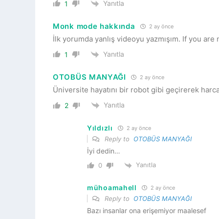
Yanıtla
1
Monk mode hakkında
2 ay önce
İlk yorumda yanlış videoyu yazmışım. If you are 
Yanıtla
1
OTOBÜS MANYAĞI
2 ay önce
Üniversite hayatını bir robot gibi geçirerek har
Yanıtla
2
Yıldızlı
2 ay önce
Reply to
OTOBÜS MANYAĞI
İyi dedin…
Yanıtla
0
mühoamahell
2 ay önce
Reply to
OTOBÜS MANYAĞI
Bazı insanlar ona erişemiyor maalesef