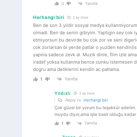
Yanıtla
0
Herhangi biri
2 ay önce
Ben de son 3 yildir sosyal medya kullanmiyorum.
olmadi. Ben de senin gibiyim. Yaptigin sey cok iy
etmiyorsun bu devirde bu cok zor ve seni digerl
cok zorlarsan bi yerde patlar o yuzden kendin(ist
yapma sadece zevk al. Muzik dinle, film izle am
iradef yoksa kullanma bence cunku istemesen de 
dogru ama deliklerini kendin ac patlama.
Yanıtla
1
Yıldızlı
2 ay önce
Reply to
Herhangi biri
Çok güzel bir yorum bu teşekkür ederim. 
muydu diyor,ama işte basit olduğu kadar
Yanıtla
1