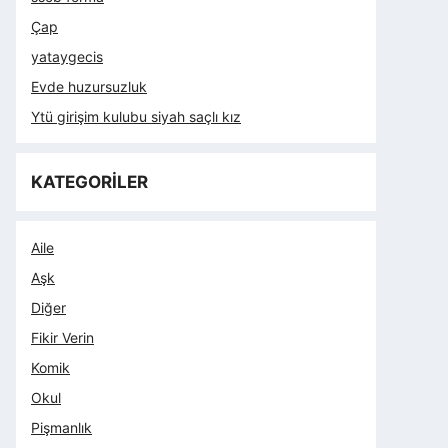
Çap
yataygecis
Evde huzursuzluk
Ytü girişim kulubu siyah saçlı kız
KATEGORİLER
Aile
Aşk
Diğer
Fikir Verin
Komik
Okul
Pişmanlık