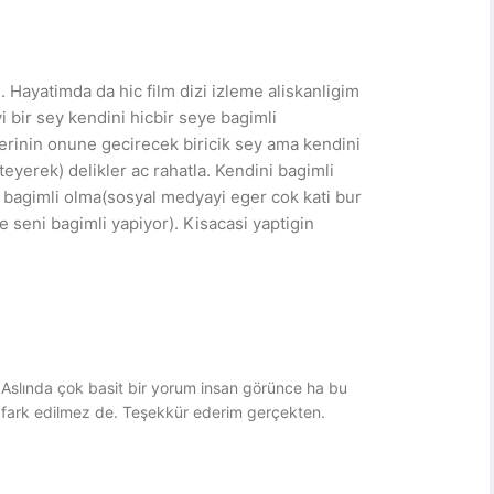
 Hayatimda da hic film dizi izleme aliskanligim
i bir sey kendini hicbir seye bagimli
erinin onune gecirecek biricik sey ama kendini
eyerek) delikler ac rahatla. Kendini bagimli
a bagimli olma(sosyal medyayi eger cok kati bur
seni bagimli yapiyor). Kisacasi yaptigin
Aslında çok basit bir yorum insan görünce ha bu
 fark edilmez de. Teşekkür ederim gerçekten.