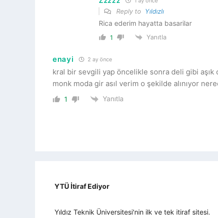
Zzzzz
1 ay önce
Reply to
Yıldızlı
Rica ederim hayatta basarilar
Yanıtla
1
enayi
2 ay önce
kral bir sevgili yap öncelikle sonra deli gibi aşık
monk moda gir asıl verim o şekilde alınıyor ner
Yanıtla
1
YTÜ İtiraf Ediyor
Yıldız Teknik Üniversitesi'nin ilk ve tek itiraf sitesi.