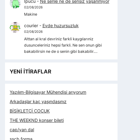
İpucu
-
Ne senle ne de sensiz yaşanmıyor
02/08/2026
Makine
courier
-
Evde huzursuzluk
02/08/2026
Alttan al kral devriniz farkli kaygılarıniz
dusunceleriniz hepsi farkli. Ne sen onun gibi
bakabilirsin ne de o senin gibi bakabilir.…
YENİ İTİRAFLAR
Yazılım-Bilgisayar Mühendisi arıyorum
Arkadaşlar kaç yaşındasınız
BİSİKLETÇİ ÇOCUK
THE WEEKND konser bileti
çap/yan dal
sscb forma