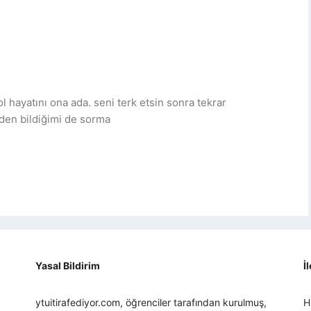
 ol hayatını ona ada. seni terk etsin sonra tekrar
eden bildiğimi de sorma
Yasal Bildirim
İ
ytuitirafediyor.com, öğrenciler tarafından kurulmuş,
H