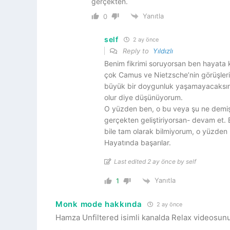
gerçekten.
Yanıtla
0
self
2 ay önce
Reply to
Yıldızlı
Benim fikrimi soruyorsan ben hayata 
çok Camus ve Nietzsche’nin görüşler
büyük bir doygunluk yaşamayacaksın,
olur diye düşünüyorum.
O yüzden ben, o bu veya şu ne demiş s
gerçekten geliştiriyorsan- devam et.
bile tam olarak bilmiyorum, o yüzden
Hayatında başarılar.
Last edited 2 ay önce by self
Yanıtla
1
Monk mode hakkında
2 ay önce
Hamza Unfiltered isimli kanalda Relax videosunu