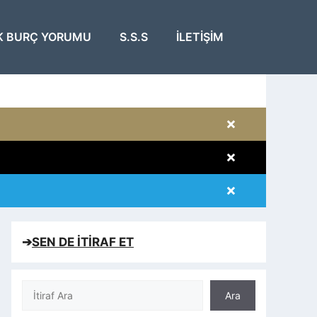
K BURÇ YORUMU
S.S.S
İLETIŞIM
×
×
×
×
➔
SEN DE İTİRAF ET
Ara
Ara