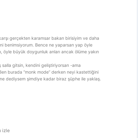
karşı gerçekten karamsar bakan birisiyim ve daha
ini benimsiyorum. Bence ne yaparsan yap öyle
 öyle büyük doygunluk anları ancak ölüme yakın
alla gitsin, kendini geliştiriyorsan -ama
 Ben burada “monk mode” derken neyi kastettiğini
 ne dediysem şimdiye kadar biraz şüphe ile yaklaş.
 izle