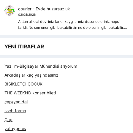
courier
-
Evde huzursuzluk
02/08/2026
Alttan al kral devriniz farkli kaygılarıniz dusunceleriniz hepsi
farkli. Ne sen onun gibi bakabilirsin ne de o senin gibi bakabilir.…
YENİ İTİRAFLAR
Yazılım-Bilgisayar Mühendisi arıyorum
Arkadaşlar kaç yaşındasınız
BİSİKLETÇİ ÇOCUK
THE WEEKND konser bileti
çap/yan dal
sscb forma
Çap
yataygecis