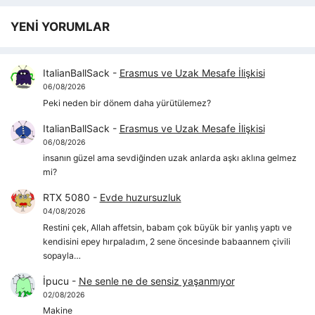
YENİ YORUMLAR
ItalianBallSack
-
Erasmus ve Uzak Mesafe İlişkisi
06/08/2026
Peki neden bir dönem daha yürütülemez?
ItalianBallSack
-
Erasmus ve Uzak Mesafe İlişkisi
06/08/2026
insanın güzel ama sevdiğinden uzak anlarda aşkı aklına gelmez
mi?
RTX 5080
-
Evde huzursuzluk
04/08/2026
Restini çek, Allah affetsin, babam çok büyük bir yanlış yaptı ve
kendisini epey hırpaladım, 2 sene öncesinde babaannem çivili
sopayla…
İpucu
-
Ne senle ne de sensiz yaşanmıyor
02/08/2026
Makine