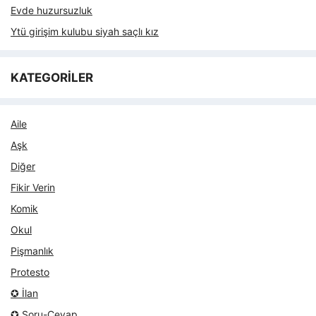
Evde huzursuzluk
Ytü girişim kulubu siyah saçlı kız
KATEGORİLER
Aile
Aşk
Diğer
Fikir Verin
Komik
Okul
Pişmanlık
Protesto
✪ İlan
✪ Soru-Cevap