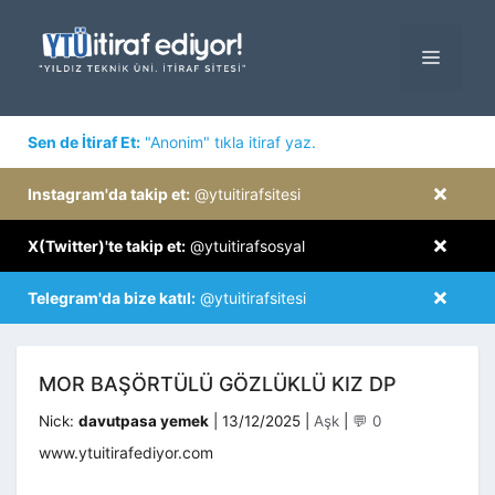
İçeriğe
atla
MENÜ
×
Sen de İtiraf Et:
"Anonim" tıkla itiraf yaz.
×
Instagram'da takip et:
@ytuitirafsitesi
×
X(Twitter)'te takip et:
@ytuitirafsosyal
×
Telegram'da bize katıl:
@ytuitirafsitesi
MOR BAŞÖRTÜLÜ GÖZLÜKLÜ KIZ DP
Kategoriler
Nick:
davutpasa yemek
|
13/12/2025
|
Aşk
|
💬 0
www.ytuitirafediyor.com