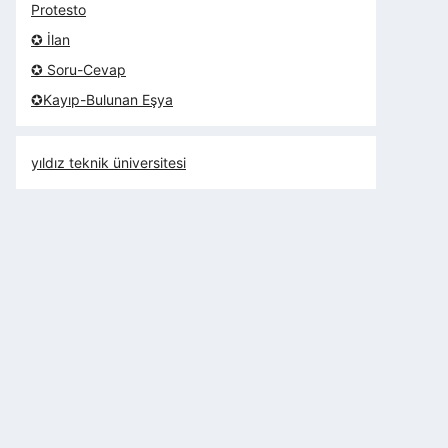
Protesto
✪ İlan
✪ Soru-Cevap
✪Kayıp-Bulunan Eşya
yıldız teknik üniversitesi