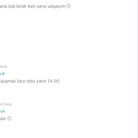
a bişi bırak ben sana ulaşayım 🙂
 önce
cuk
uluşmak farz oldu yarın 14.00
yıl önce
cuk
dır 🙂