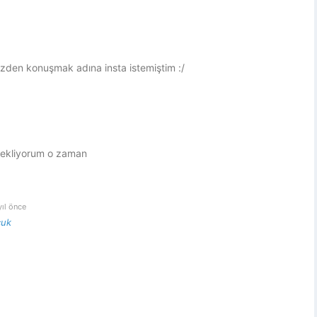
den konuşmak adına insta istemiştim :/
ekliyorum o zaman
yıl önce
cuk