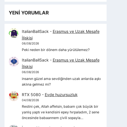
YENİ YORUMLAR
ItalianBallSack
-
Erasmus ve Uzak Mesafe
İlişkisi
06/08/2026
Peki neden bir dönem daha yürütülemez?
ItalianBallSack
-
Erasmus ve Uzak Mesafe
İlişkisi
06/08/2026
insanın güzel ama sevdiğinden uzak anlarda aşkı
aklına gelmez mi?
RTX 5080
-
Evde huzursuzluk
04/08/2026
Restini çek, Allah affetsin, babam çok büyük bir
yanlış yaptı ve kendisini epey hırpaladım, 2 sene
öncesinde babaannem çivili sopayla…