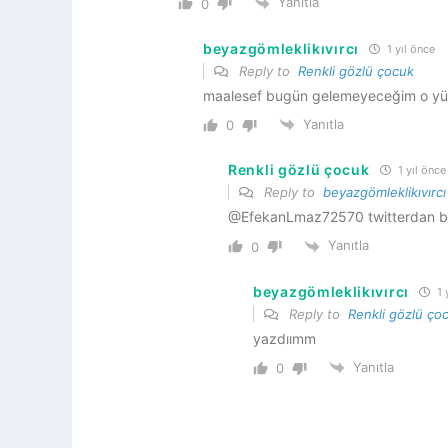
Yanıtla
0
beyazgömleklikıvırcı
1 yıl önce
Reply to
Renkli gözlü çocuk
maalesef bugün gelemeyeceğim o yüz
Yanıtla
0
Renkli gözlü çocuk
1 yıl önce
Reply to
beyazgömleklikıvırcı
@EfekanLmaz72570 twitterdan b
Yanıtla
0
beyazgömleklikıvırcı
1 
Reply to
Renkli gözlü ço
yazdıımm
Yanıtla
0