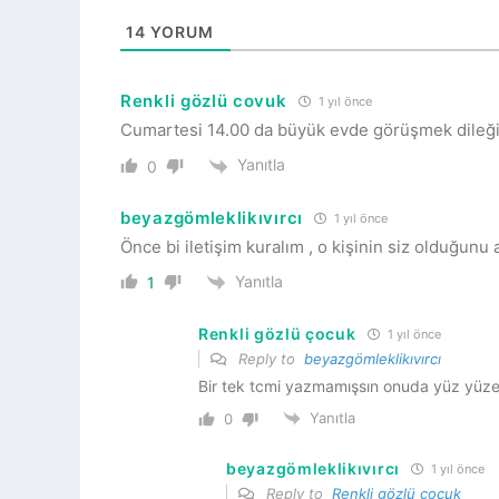
14
YORUM
Renkli gözlü covuk
1 yıl önce
Cumartesi 14.00 da büyük evde görüşmek dileği
Yanıtla
0
beyazgömleklikıvırcı
1 yıl önce
Önce bi iletişim kuralım , o kişinin siz olduğunu
Yanıtla
1
Renkli gözlü çocuk
1 yıl önce
Reply to
beyazgömleklikıvırcı
Bir tek tcmi yazmamışsın onuda yüz yüze
Yanıtla
0
beyazgömleklikıvırcı
1 yıl önce
Reply to
Renkli gözlü çocuk