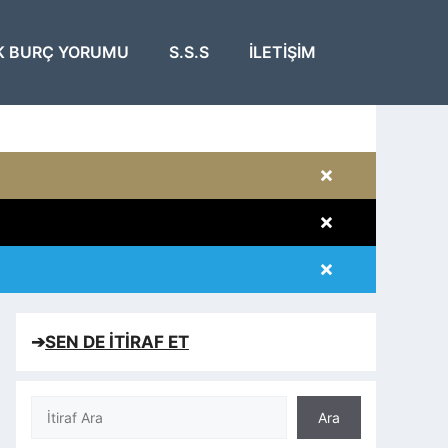
K BURÇ YORUMU
S.S.S
İLETIŞIM
×
×
×
×
➔
SEN DE İTİRAF ET
Ara
Ara