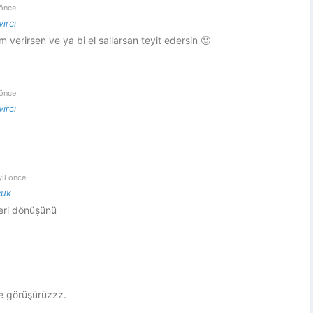
 önce
ırcı
erirsen ve ya bi el sallarsan teyit edersin 🙂
 önce
ırcı
yıl önce
cuk
eri dönüşünü
de görüşürüzzz.