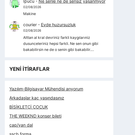
İpucu
-
Ne senle ne de sensiz yaşanmıyor
02/08/2026
Makine
courier
-
Evde huzursuzluk
02/08/2026
Alttan al kral devriniz farkli kaygılarıniz
dusunceleriniz hepsi farkli. Ne sen onun gibi
bakabilirsin ne de o senin gibi bakabilir.…
YENİ İTİRAFLAR
Yazılım-Bilgisayar Mühendisi arıyorum
Arkadaşlar kaç yaşındasınız
BİSİKLETÇİ ÇOCUK
THE WEEKND konser bileti
çap/yan dal
sscb forma