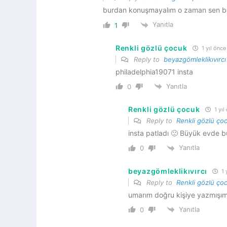
burdan konuşmayalım o zaman sen ban
Yanıtla
1
Renkli gözlü çocuk
1 yıl önce
Reply to
beyazgömleklikıvırcı
philadelphia19071 insta
Yanıtla
0
Renkli gözlü çocuk
1 yıl
Reply to
Renkli gözlü ço
insta patladı 🙁 Büyük evde b
Yanıtla
0
beyazgömleklikıvırcı
1 
Reply to
Renkli gözlü ço
umarım doğru kişiye yazmışım
Yanıtla
0