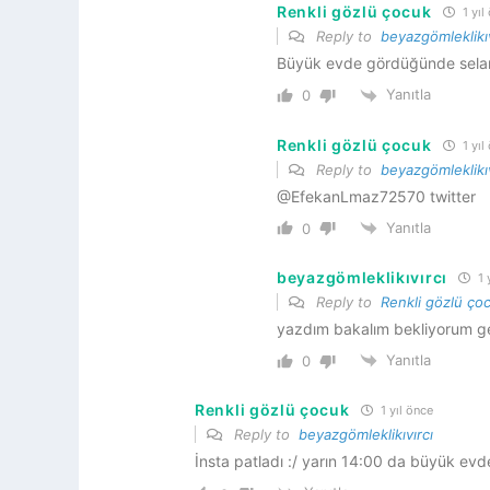
Renkli gözlü çocuk
1 yıl
Reply to
beyazgömleklikıv
Büyük evde gördüğünde selam v
Yanıtla
0
Renkli gözlü çocuk
1 yıl
Reply to
beyazgömleklikıv
@EfekanLmaz72570 twitter
Yanıtla
0
beyazgömleklikıvırcı
1 
Reply to
Renkli gözlü ço
yazdım bakalım bekliyorum g
Yanıtla
0
Renkli gözlü çocuk
1 yıl önce
Reply to
beyazgömleklikıvırcı
İnsta patladı :/ yarın 14:00 da büyük ev