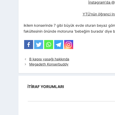
İnstagram'da @yt
YTÜ'nün öğrenci In
ikilem konserinde 7 gibi büyük evde oturan beyaz göml
fakültesinin önünde motoruna ‘bebeğim burada’ diye b
B kapısı yasağı hakkında
Megadeth Konserbuddy
İTIRAF YORUMLARI