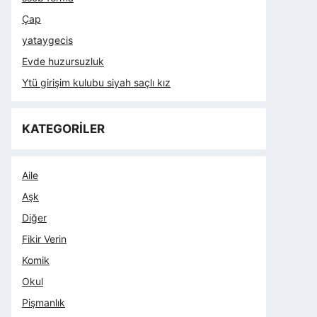
Çap
yataygecis
Evde huzursuzluk
Ytü girişim kulubu siyah saçlı kız
KATEGORİLER
Aile
Aşk
Diğer
Fikir Verin
Komik
Okul
Pişmanlık