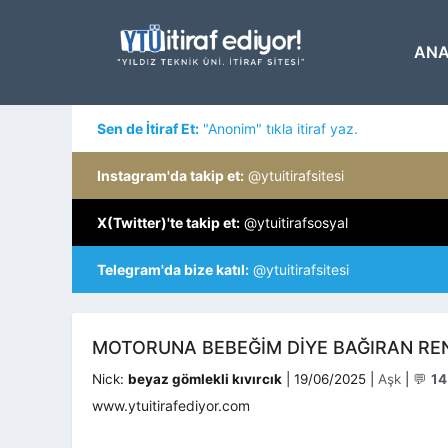
İçeriğe
atla
ANA
Sen de İtiraf Et:
"Anonim" tıkla itiraf yaz.
Instagram'da takip et:
@ytuitirafsitesi
X(Twitter)'te takip et:
@ytuitirafsosyal
Telegram'da bize katıl:
@ytuitirafsitesi
MOTORUNA BEBEĞIM DIYE BAĞIRAN RE
Kategoriler
Nick:
beyaz gömlekli kıvırcık
|
19/06/2025
|
Aşk
|
💬
14
www.ytuitirafediyor.com