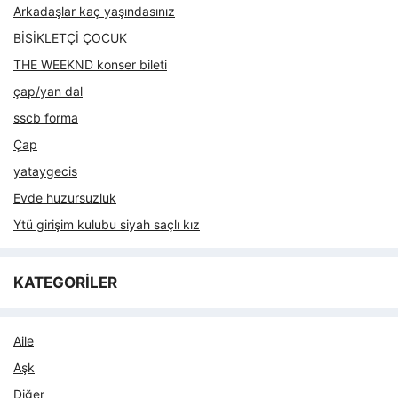
Arkadaşlar kaç yaşındasınız
BİSİKLETÇİ ÇOCUK
THE WEEKND konser bileti
çap/yan dal
sscb forma
Çap
yataygecis
Evde huzursuzluk
Ytü girişim kulubu siyah saçlı kız
KATEGORİLER
Aile
Aşk
Diğer