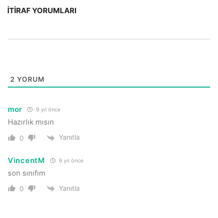
İTIRAF YORUMLARI
2
YORUM
mor
9 yıl önce
Hazırlık mısın
Yanıtla
0
VincentM
9 yıl önce
son sınıfım
Yanıtla
0