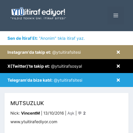
İçeriğe
atla
MENÜ
×
Sen de İtiraf Et:
"Anonim" tıkla itiraf yaz.
×
Instagram'da takip et:
@ytuitirafsitesi
×
X(Twitter)'te takip et:
@ytuitirafsosyal
×
Telegram'da bize katıl:
@ytuitirafsitesi
MUTSUZLUK
Kategoriler
Nick:
VincentM
|
13/10/2016
|
Aşk
|
💬
2
www.ytuitirafediyor.com