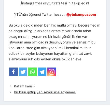
İnstagram'da @ytuitirafsitesi 'ni takip edin!
YTÜ'nün öğrenci Twitter hesabı:
@ytukampuscom
Bu okula geldigimden beri hic mutlu olmayı beceremedim
ne dogru düzgün arkadas ortamım var olsada rahat
olcagımı sanmıyorum ne bir kızla gönül iliskim var
istiyorum ama olmicagını düsünüyorum ve sansızım bu
konularda istedigim olmuyor sürekli kendimi mutsuz
edicek bir seyler buluyorum hayattan gram tat zevk
alamıyorum ruh gibi evden okula okuldan eve
Kafam karışık
Bir kızın gittigi yeri sevgilisine söylemesi