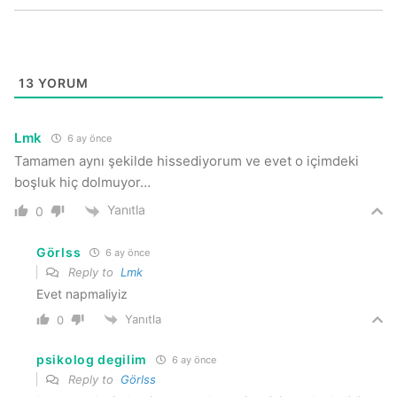
13
YORUM
Lmk
6 ay önce
Tamamen aynı şekilde hissediyorum ve evet o içimdeki
boşluk hiç dolmuyor…
Yanıtla
0
Görlss
6 ay önce
Reply to
Lmk
Evet napmaliyiz
Yanıtla
0
psikolog degilim
6 ay önce
Reply to
Görlss