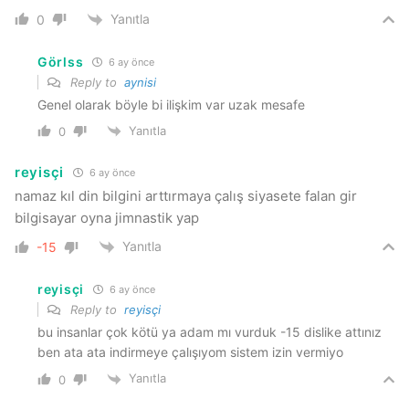
Yanıtla
0
Görlss
6 ay önce
Reply to
aynisi
Genel olarak böyle bi ilişkim var uzak mesafe
Yanıtla
0
reyisçi
6 ay önce
namaz kıl din bilgini arttırmaya çalış siyasete falan gir
bilgisayar oyna jimnastik yap
Yanıtla
-15
reyisçi
6 ay önce
Reply to
reyisçi
bu insanlar çok kötü ya adam mı vurduk -15 dislike attınız
ben ata ata indirmeye çalışıyom sistem izin vermiyo
Yanıtla
0