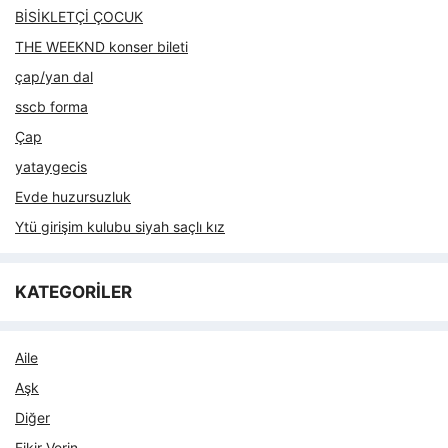
BİSİKLETÇİ ÇOCUK
THE WEEKND konser bileti
çap/yan dal
sscb forma
Çap
yataygecis
Evde huzursuzluk
Ytü girişim kulubu siyah saçlı kız
KATEGORİLER
Aile
Aşk
Diğer
Fikir Verin