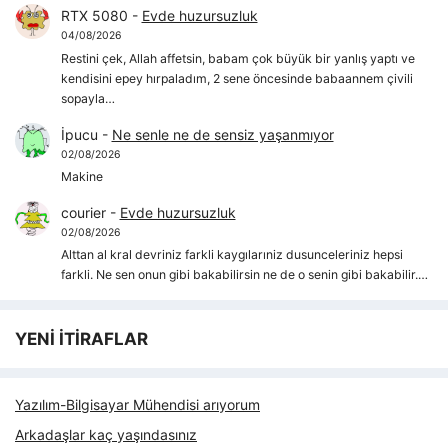
RTX 5080
-
Evde huzursuzluk
04/08/2026
Restini çek, Allah affetsin, babam çok büyük bir yanlış yaptı ve
kendisini epey hırpaladım, 2 sene öncesinde babaannem çivili
sopayla…
İpucu
-
Ne senle ne de sensiz yaşanmıyor
02/08/2026
Makine
courier
-
Evde huzursuzluk
02/08/2026
Alttan al kral devriniz farkli kaygılarıniz dusunceleriniz hepsi
farkli. Ne sen onun gibi bakabilirsin ne de o senin gibi bakabilir.…
YENİ İTİRAFLAR
Yazılım-Bilgisayar Mühendisi arıyorum
Arkadaşlar kaç yaşındasınız