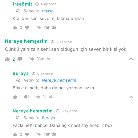
freeömit
6 ay önce
Reply to
reyisçi
Kral ben seni sevdim, takma bunları
Yanıtla
0
Nereye hemşerim
6 ay önce
Çünkü yalnızsın seni sen olduğun için seven bir kişi yok
Yanıtla
2
Buraya
6 ay önce
Reply to
Nereye hemşerim
Böyle olmadı, daha da net yazman lazım.
Yanıtla
1
Nereye hemşerim
6 ay önce
Reply to
Buraya
Fazla netti bence. Daha açık nasıl söylenebilir bu?
Yanıtla
0