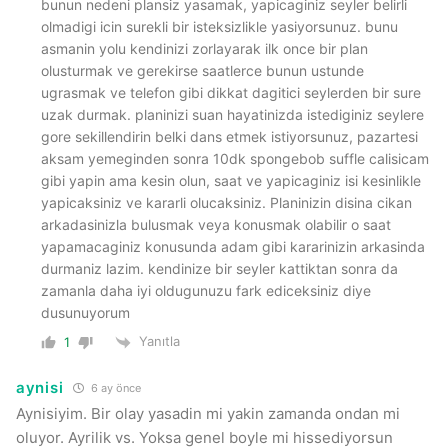
bunun nedeni plansiz yasamak, yapicaginiz seyler belirli
olmadigi icin surekli bir isteksizlikle yasiyorsunuz. bunu
asmanin yolu kendinizi zorlayarak ilk once bir plan
olusturmak ve gerekirse saatlerce bunun ustunde
ugrasmak ve telefon gibi dikkat dagitici seylerden bir sure
uzak durmak. planinizi suan hayatinizda istediginiz seylere
gore sekillendirin belki dans etmek istiyorsunuz, pazartesi
aksam yemeginden sonra 10dk spongebob suffle calisicam
gibi yapin ama kesin olun, saat ve yapicaginiz isi kesinlikle
yapicaksiniz ve kararli olucaksiniz. Planinizin disina cikan
arkadasinizla bulusmak veya konusmak olabilir o saat
yapamacaginiz konusunda adam gibi kararinizin arkasinda
durmaniz lazim. kendinize bir seyler kattiktan sonra da
zamanla daha iyi oldugunuzu fark ediceksiniz diye
dusunuyorum
Yanıtla
1
aynisi
6 ay önce
Aynisiyim. Bir olay yasadin mi yakin zamanda ondan mi
oluyor. Ayrilik vs. Yoksa genel boyle mi hissediyorsun