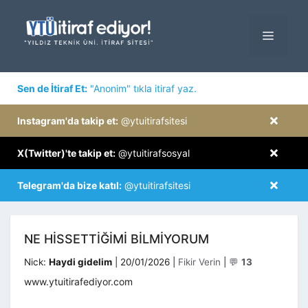
İçeriğe
atla
MENÜ
×
Sen de İtiraf Et:
"Anonim" tıkla itiraf yaz.
×
Instagram'da takip et:
@ytuitirafsitesi
×
X(Twitter)'te takip et:
@ytuitirafsosyal
×
Telegram'da bize katıl:
@ytuitirafsitesi
NE HISSETTIĞIMI BILMIYORUM
Kategoriler
Nick:
Haydi gidelim
|
20/01/2026
|
Fikir Verin
|
💬
13
www.ytuitirafediyor.com