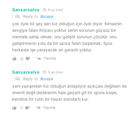
Sansarsalvo
6 ay önce
Reply to
Buraya
yok öyle bir şey sen kız olduğun için öyle diyor. Kimsenin
sevgiye falan ihtiyacı yoktur senin sorunun güçsüz bir
mentale sahip olmak. onu geliştir sorunun çözülür. onu
geliştirmenin yolu da bir spora falan başlamak. Spor
herkeste işe yarayacak en garanti yoldur.
Yanıtla
-2
Sansarsalvo
6 ay önce
Reply to
Buraya
yani yazışından kız olduğun anlaşılıyor açıkçası değilsen de
önemli değil dediklerim hala geçerli git bir spora başla,
kendine bir rutin bir hayat standartı kur.
Yanıtla
-1