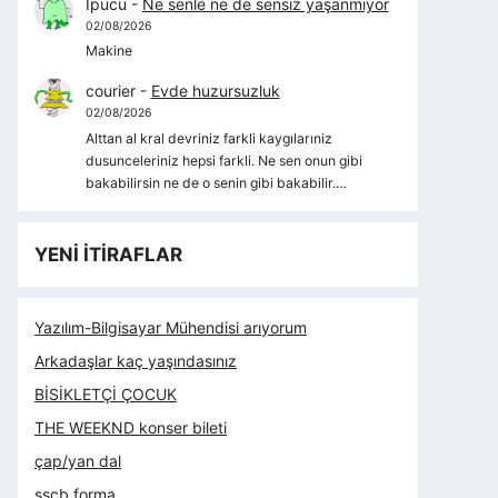
İpucu
-
Ne senle ne de sensiz yaşanmıyor
02/08/2026
Makine
courier
-
Evde huzursuzluk
02/08/2026
Alttan al kral devriniz farkli kaygılarıniz
dusunceleriniz hepsi farkli. Ne sen onun gibi
bakabilirsin ne de o senin gibi bakabilir.…
YENİ İTİRAFLAR
Yazılım-Bilgisayar Mühendisi arıyorum
Arkadaşlar kaç yaşındasınız
BİSİKLETÇİ ÇOCUK
THE WEEKND konser bileti
çap/yan dal
sscb forma