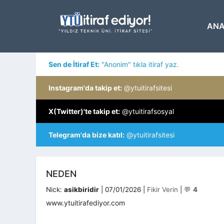
İçeriğe
atla
ANA
Sen de İtiraf Et:
"Anonim" tıkla itiraf yaz.
Instagram'da takip et:
@ytuitirafsitesi
X(Twitter)'te takip et:
@ytuitirafsosyal
Telegram'da bize katıl:
@ytuitirafsitesi
NEDEN
Kategoriler
Nick:
asikbiridir
|
07/01/2026
|
Fikir Verin
|
💬
4
www.ytuitirafediyor.com