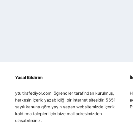
Yasal Bildirim
İ
ytuitirafediyor.com, öğrenciler tarafından kurulmuş,
H
herkesin içerik yazabildiği bir internet sitesidir. 5651
a
sayılı kanuna göre yayın yapan websitemizde içerik
E
kaldırma talepleri için bize mail adresimizden
ulaşabilirsiniz.