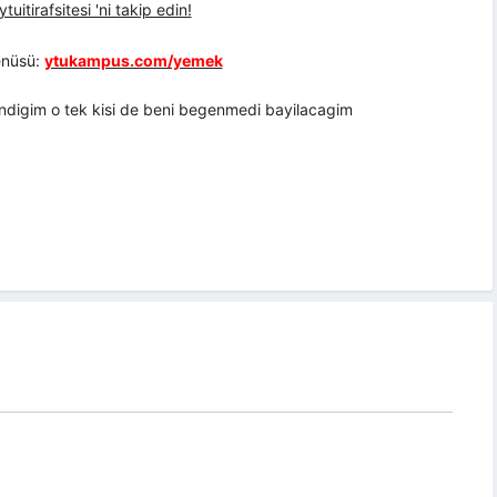
uitirafsitesi 'ni takip edin!
nüsü:
ytukampus.com/yemek
igim o tek kisi de beni begenmedi bayilacagim