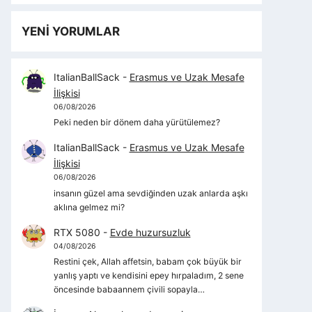
YENİ YORUMLAR
ItalianBallSack
-
Erasmus ve Uzak Mesafe
İlişkisi
06/08/2026
Peki neden bir dönem daha yürütülemez?
ItalianBallSack
-
Erasmus ve Uzak Mesafe
İlişkisi
06/08/2026
insanın güzel ama sevdiğinden uzak anlarda aşkı
aklına gelmez mi?
RTX 5080
-
Evde huzursuzluk
04/08/2026
Restini çek, Allah affetsin, babam çok büyük bir
yanlış yaptı ve kendisini epey hırpaladım, 2 sene
öncesinde babaannem çivili sopayla…