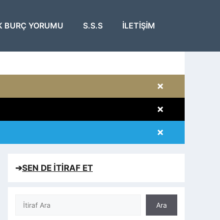
K BURÇ YORUMU
S.S.S
İLETIŞIM
×
×
×
×
➔
SEN DE İTİRAF ET
Ara
Ara