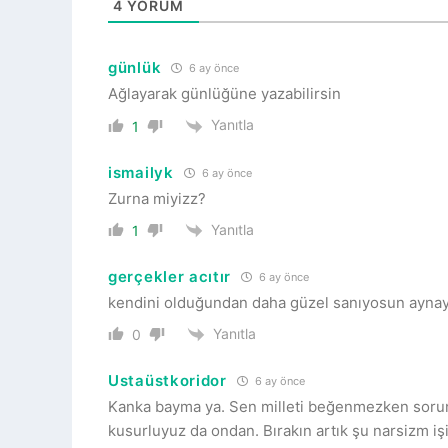
4
YORUM
günlük
6 ay önce
Ağlayarak günlüğüne yazabilirsin
Yanıtla
1
ismailyk
6 ay önce
Zurna miyizz?
Yanıtla
1
gerçekler acıtır
6 ay önce
kendini olduğundan daha güzel sanıyosun aynay
Yanıtla
0
Ustaüstkoridor
6 ay önce
Kanka bayma ya. Sen milleti beğenmezken soru
kusurluyuz da ondan. Bırakın artık şu narsizm işin