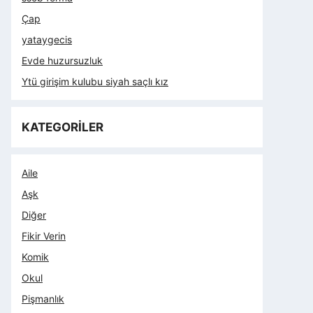
Çap
yataygecis
Evde huzursuzluk
Ytü girişim kulubu siyah saçlı kız
KATEGORİLER
Aile
Aşk
Diğer
Fikir Verin
Komik
Okul
Pişmanlık