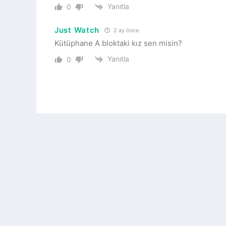
Yanıtla
0
Just Watch
2 ay önce
Kütüphane A bloktaki kız sen misin?
Yanıtla
0