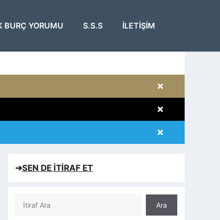
K BURÇ YORUMU
S.S.S
İLETIŞIM
×
×
×
×
➔
SEN DE İTİRAF ET
Ara
Ara