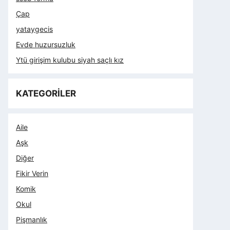
Çap
yataygecis
Evde huzursuzluk
Ytü girişim kulubu siyah saçlı kız
KATEGORİLER
Aile
Aşk
Diğer
Fikir Verin
Komik
Okul
Pişmanlık