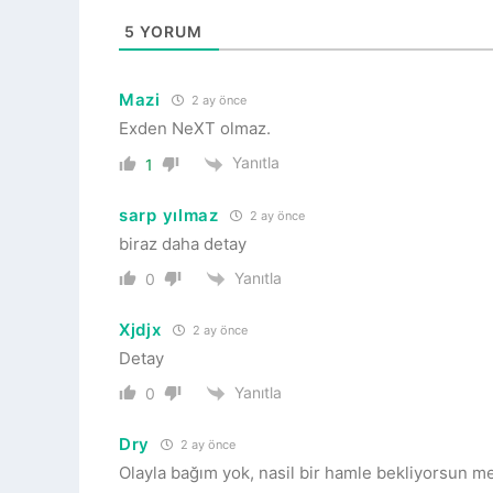
5
YORUM
Mazi
2 ay önce
Exden NeXT olmaz.
Yanıtla
1
sarp yılmaz
2 ay önce
biraz daha detay
Yanıtla
0
Xjdjx
2 ay önce
Detay
Yanıtla
0
Dry
2 ay önce
Olayla bağım yok, nasil bir hamle bekliyorsun m