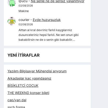
İpucu
-
Ne senle ne de sensiz yaşanmıyor
02/08/2026
Makine
courier
-
Evde huzursuzluk
02/08/2026
Alttan al kral devriniz farkli kaygılarıniz
dusunceleriniz hepsi farkli. Ne sen onun gibi
bakabilirsin ne de o senin gibi bakabilir.…
YENİ İTİRAFLAR
Yazılım-Bilgisayar Mühendisi arıyorum
Arkadaşlar kaç yaşındasınız
BİSİKLETÇİ ÇOCUK
THE WEEKND konser bileti
çap/yan dal
sscb forma