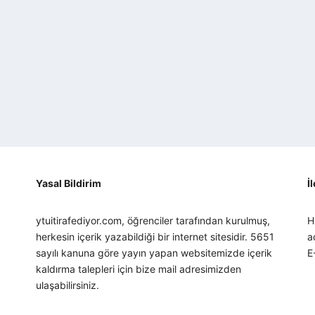
Yasal Bildirim
İ
ytuitirafediyor.com, öğrenciler tarafından kurulmuş,
H
herkesin içerik yazabildiği bir internet sitesidir. 5651
a
sayılı kanuna göre yayın yapan websitemizde içerik
E
kaldırma talepleri için bize mail adresimizden
ulaşabilirsiniz.