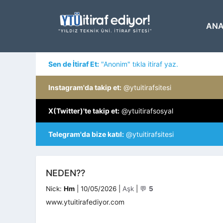
İçeriğe
atla
ANA
Sen de İtiraf Et:
"Anonim" tıkla itiraf yaz.
Instagram'da takip et:
@ytuitirafsitesi
X(Twitter)'te takip et:
@ytuitirafsosyal
Telegram'da bize katıl:
@ytuitirafsitesi
NEDEN??
Kategoriler
Nick:
Hm
|
10/05/2026
|
Aşk
|
💬
5
www.ytuitirafediyor.com