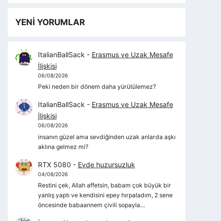
YENİ YORUMLAR
ItalianBallSack
-
Erasmus ve Uzak Mesafe
İlişkisi
06/08/2026
Peki neden bir dönem daha yürütülemez?
ItalianBallSack
-
Erasmus ve Uzak Mesafe
İlişkisi
06/08/2026
insanın güzel ama sevdiğinden uzak anlarda aşkı
aklına gelmez mi?
RTX 5080
-
Evde huzursuzluk
04/08/2026
Restini çek, Allah affetsin, babam çok büyük bir
yanlış yaptı ve kendisini epey hırpaladım, 2 sene
öncesinde babaannem çivili sopayla…