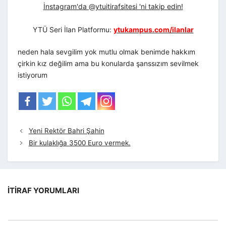
İnstagram'da @ytuitirafsitesi 'ni takip edin!
YTÜ Seri İlan Platformu:
ytukampus.com/ilanlar
neden hala sevgilim yok mutlu olmak benimde hakkım
çirkin kız değilim ama bu konularda şanssızım sevilmek
istiyorum
Yeni Rektör Bahri Şahin
Bir kulaklığa 3500 Euro vermek.
İTIRAF YORUMLARI