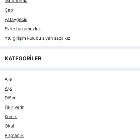
sscb forma
Çap
yataygecis
Evde huzursuzluk
Ytü girişim kulubu siyah saçlı kız
KATEGORİLER
Aile
Aşk
Diğer
Fikir Verin
Komik
Okul
Pişmanlık