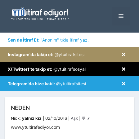
İçeriğe
atla
MENÜ
×
Sen de İtiraf Et:
"Anonim" tıkla itiraf yaz.
×
Instagram'da takip et:
@ytuitirafsitesi
×
X(Twitter)'te takip et:
@ytuitirafsosyal
×
Telegram'da bize katıl:
@ytuitirafsitesi
NEDEN
Kategoriler
Nick:
yalnız kız
|
02/10/2016
|
Aşk
|
💬
7
www.ytuitirafediyor.com