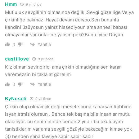
Hmm
9 yıl önce
Mutluluk sevgilinin olmasında değilki.Sevgi güzelliğe Ve ya
çirkinliğe bakmaz .Hayat devam ediyoo.Sen bununla
kendini üzüyosun yalnız hissediyoun ama annesi babası
olmayanlar var onlar ne yapsın peki?Bunu İyice Düşün.
Yanıtla
0
castillove
9 yıl önce
Kız olman sevindirici ama çirkin olmadığına sen karar
veremezsin bi takla at görelim
Yanıtla
0
ByNeseli
9 yıl önce
Çirkin olup olmamak değil mesele buna kanarsan Rabbine
isyan etmis olursun . Bence tek başına bile insanlar mutlu
olabiliyor. bu senin elinde bende 2 yıldır bu okuldayım
tanistiklarim var ama sevgili gözüyle bakacağım kimse yok
:))) benden sana tavsiye sabir sabir sabır