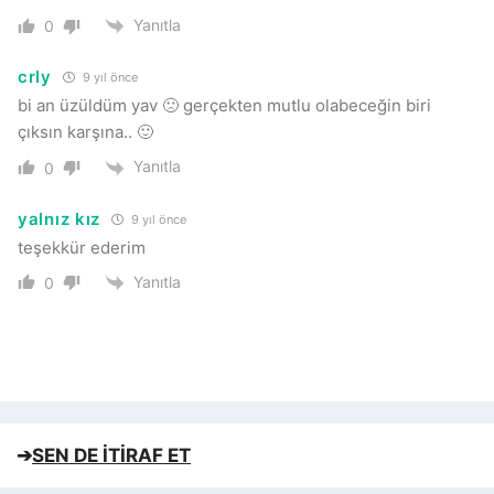
Yanıtla
0
crly
9 yıl önce
bi an üzüldüm yav 🙁 gerçekten mutlu olabeceğin biri
çıksın karşına.. 🙂
Yanıtla
0
yalnız kız
9 yıl önce
teşekkür ederim
Yanıtla
0
➔
SEN DE İTİRAF ET