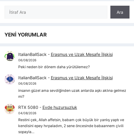
Ara
Ara
YENİ YORUMLAR
ItalianBallSack
-
Erasmus ve Uzak Mesafe İlişkisi
06/08/2026
Peki neden bir dönem daha yürütülemez?
ItalianBallSack
-
Erasmus ve Uzak Mesafe İlişkisi
06/08/2026
insanın güzel ama sevdiğinden uzak anlarda aşkı aklına gelmez
mi?
RTX 5080
-
Evde huzursuzluk
04/08/2026
Restini çek, Allah affetsin, babam çok büyük bir yanlış yaptı ve
kendisini epey hırpaladım, 2 sene öncesinde babaannem çivili
sopayla…