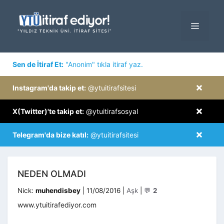
İçeriğe
atla
MENÜ
×
Sen de İtiraf Et:
"Anonim" tıkla itiraf yaz.
×
Instagram'da takip et:
@ytuitirafsitesi
×
X(Twitter)'te takip et:
@ytuitirafsosyal
×
Telegram'da bize katıl:
@ytuitirafsitesi
NEDEN OLMADI
Kategoriler
Nick:
muhendisbey
|
11/08/2016
|
Aşk
|
💬
2
www.ytuitirafediyor.com