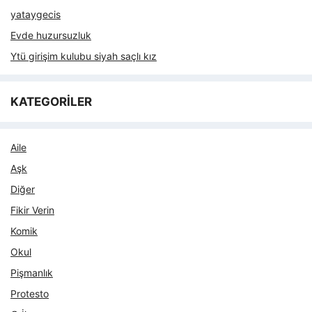
yataygecis
Evde huzursuzluk
Ytü girişim kulubu siyah saçlı kız
KATEGORİLER
Aile
Aşk
Diğer
Fikir Verin
Komik
Okul
Pişmanlık
Protesto