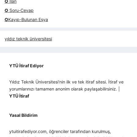
✪ İlan
✪ Soru-Cevap
✪Kayıp-Bulunan Eşya
yıldız teknik üniversitesi
YTÜ İtiraf Ediyor
Yıldız Teknik Üniversitesi'nin ilk ve tek itiraf sitesi. İtiraf ve
yorumlarınızı tamamen anonim olarak paylaşabilirsiniz. |
YTÜ İtiraf
Yasal Bildirim
ytuitirafediyor.com, öğrenciler tarafından kurulmuş,