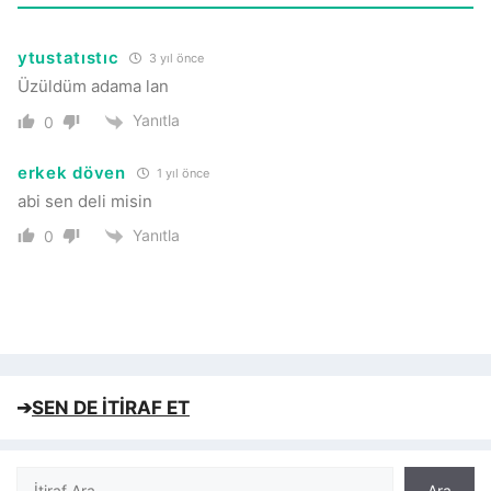
ytustatıstıc
3 yıl önce
Üzüldüm adama lan
Yanıtla
0
erkek döven
1 yıl önce
abi sen deli misin
Yanıtla
0
➔
SEN DE İTİRAF ET
Ara
Ara