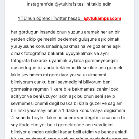
İnstagram'da @ytuitirafsitesi 'ni takip edin!
YTÜ'nün öğrenci Twitter hesabı:
@ytukampuscom
her gordugun insanda onun yuzunu aramak her an bir
yerden cikip gelmesini beklemek guluşune aşık olmak
yuruyusune,konusmasina,bakmasina ve gozlerine aşık
olmak fotografina bakarak uyuyakalmak ve ayni
fotografa bakarak uyanmak aylarca goremeyecegini
dusundugun bir anda beklenmedik sekilde onu gormek
lakin sevinmem mi gerekiyor yoksa uzulmemmi
bilmiyorum cunku beni sevmedigini biliyorum beni
gormesine ragmen 1 kere bile bakmamasi canimi cok
acitiyor ve beni üzüyor lakin aşk bu onun seni sevip
sevmemesi onemli degil baska bi kizla guzel ve saglam
bir iliski yasamayi onunla 1 dakka konusmaya degismem
.2 senedir boyle . lakin ne onemi var degil mi onun icin bi
sey ifade etmiyor belki gercektende onu sevdigimi
bilmiyor elimden geldigi kadar belli etdim ve bence anladi
bir sey soylemedi ama o cok sevdigim gozlerinde gordum