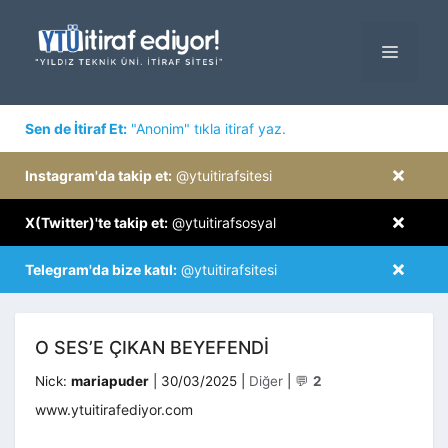
İçeriğe
atla
MENÜ
×
Sen de İtiraf Et:
"Anonim" tıkla itiraf yaz.
×
Instagram'da takip et:
@ytuitirafsitesi
×
X(Twitter)'te takip et:
@ytuitirafsosyal
×
Telegram'da bize katıl:
@ytuitirafsitesi
O SES’E ÇIKAN BEYEFENDI
Kategoriler
Nick:
mariapuder
|
30/03/2025
|
Diğer
|
💬
2
www.ytuitirafediyor.com