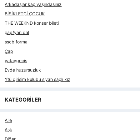
Arkadaşlar kaç yaşındasınız
BİSİKLETÇİ ÇOCUK
THE WEEKND konser bileti
çap/yan dal
sscb forma
Çap
yataygecis
Evde huzursuzluk
Ytü girişim kulubu siyah saçlı kız
KATEGORİLER
Aile
Aşk
Diğer