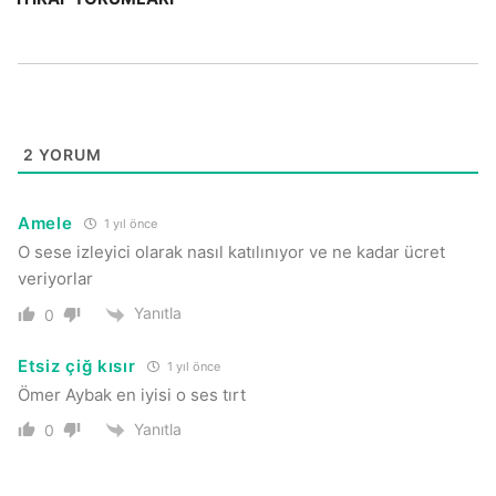
2
YORUM
Amele
1 yıl önce
O sese izleyici olarak nasıl katılınıyor ve ne kadar ücret
veriyorlar
Yanıtla
0
Etsiz çiğ kısır
1 yıl önce
Ömer Aybak en iyisi o ses tırt
Yanıtla
0