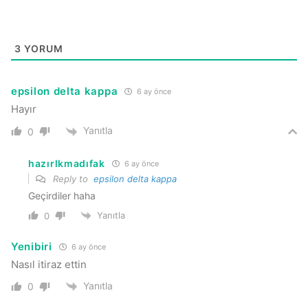
3
YORUM
epsilon delta kappa
6 ay önce
Hayır
Yanıtla
0
hazırlkmadıfak
6 ay önce
Reply to
epsilon delta kappa
Geçirdiler haha
Yanıtla
0
Yenibiri
6 ay önce
Nasıl itiraz ettin
Yanıtla
0