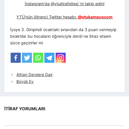
İnstagram'da @ytuitirafsitesi 'ni takip edin!
YTÜ'nün öğrenci Twitter hesabı:
@ytukampuscom
İysye 3. Girişimdi ocaktaki sınavdan da 3 puan vermeyip
bıraktılar bu hocaların öğrenciyle derdi ne itiraz etsem
sizce geçirirler mi
Alttan Derslere Dair
Büyük Ev
İTIRAF YORUMLARI