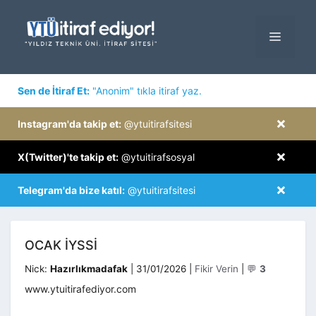
İçeriğe
atla
MENÜ
×
Sen de İtiraf Et:
"Anonim" tıkla itiraf yaz.
×
Instagram'da takip et:
@ytuitirafsitesi
×
X(Twitter)'te takip et:
@ytuitirafsosyal
×
Telegram'da bize katıl:
@ytuitirafsitesi
OCAK IYSSI
Kategoriler
Nick:
Hazırlıkmadafak
|
31/01/2026
|
Fikir Verin
|
💬
3
www.ytuitirafediyor.com