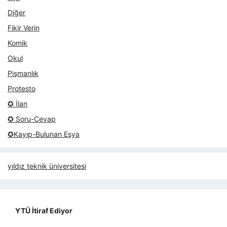
Diğer
Fikir Verin
Komik
Okul
Pişmanlık
Protesto
✪ İlan
✪ Soru-Cevap
✪Kayıp-Bulunan Eşya
yıldız teknik üniversitesi
YTÜ İtiraf Ediyor