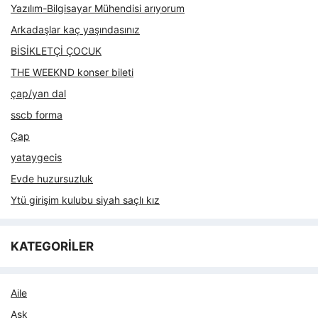
Yazılım-Bilgisayar Mühendisi arıyorum
Arkadaşlar kaç yaşındasınız
BİSİKLETÇİ ÇOCUK
THE WEEKND konser bileti
çap/yan dal
sscb forma
Çap
yataygecis
Evde huzursuzluk
Ytü girişim kulubu siyah saçlı kız
KATEGORİLER
Aile
Aşk