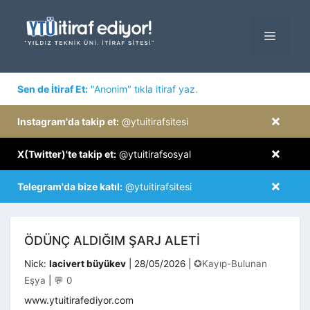
İçeriğe
atla
MENÜ
×
Sen de İtiraf Et:
"Anonim" tıkla itiraf yaz.
×
Instagram'da takip et:
@ytuitirafsitesi
×
X(Twitter)'te takip et:
@ytuitirafsosyal
×
Telegram'da bize katıl:
@ytuitirafsitesi
ÖDÜNÇ ALDIĞIM ŞARJ ALETI
Kategoriler
Nick:
lacivert büyükev
|
28/05/2026
|
✪Kayıp-Bulunan
Eşya
|
💬 0
www.ytuitirafediyor.com