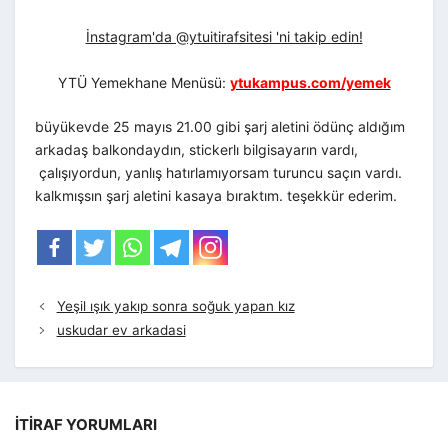
İnstagram'da @ytuitirafsitesi 'ni takip edin!
YTÜ Yemekhane Menüsü:
ytukampus.com/yemek
büyükevde 25 mayıs 21.00 gibi şarj aletini ödünç aldığım
arkadaş balkondaydın, stickerlı bilgisayarın vardı,
çalışıyordun, yanlış hatırlamıyorsam turuncu saçın vardı.
kalkmışsın şarj aletini kasaya bıraktım. teşekkür ederim.
Yeşil ışık yakıp sonra soğuk yapan kız
uskudar ev arkadasi
İTIRAF YORUMLARI