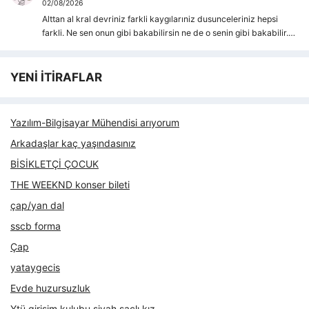
02/08/2026
Alttan al kral devriniz farkli kaygılarıniz dusunceleriniz hepsi
farkli. Ne sen onun gibi bakabilirsin ne de o senin gibi bakabilir.…
YENİ İTİRAFLAR
Yazılım-Bilgisayar Mühendisi arıyorum
Arkadaşlar kaç yaşındasınız
BİSİKLETÇİ ÇOCUK
THE WEEKND konser bileti
çap/yan dal
sscb forma
Çap
yataygecis
Evde huzursuzluk
Ytü girişim kulubu siyah saçlı kız