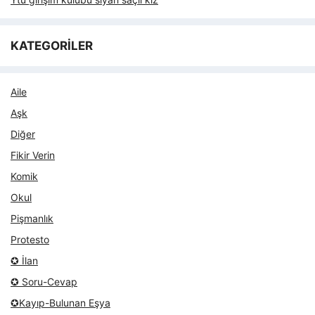
KATEGORİLER
Aile
Aşk
Diğer
Fikir Verin
Komik
Okul
Pişmanlık
Protesto
✪ İlan
✪ Soru-Cevap
✪Kayıp-Bulunan Eşya