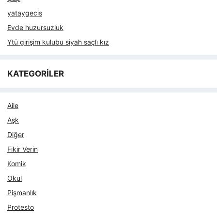
yataygecis
Evde huzursuzluk
Ytü girişim kulubu siyah saçlı kız
KATEGORİLER
Aile
Aşk
Diğer
Fikir Verin
Komik
Okul
Pişmanlık
Protesto