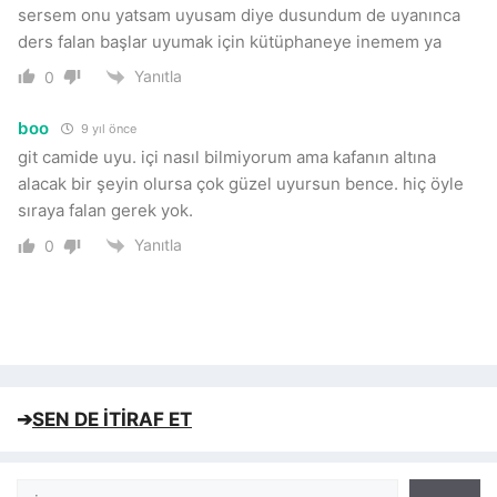
sersem onu yatsam uyusam diye dusundum de uyanınca
ders falan başlar uyumak için kütüphaneye inemem ya
Yanıtla
0
boo
9 yıl önce
git camide uyu. içi nasıl bilmiyorum ama kafanın altına
alacak bir şeyin olursa çok güzel uyursun bence. hiç öyle
sıraya falan gerek yok.
Yanıtla
0
➔
SEN DE İTİRAF ET
Ara