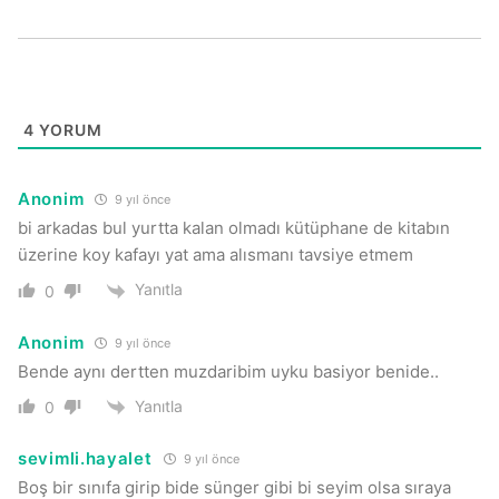
4
YORUM
Anonim
9 yıl önce
bi arkadas bul yurtta kalan olmadı kütüphane de kitabın
üzerine koy kafayı yat ama alısmanı tavsiye etmem
Yanıtla
0
Anonim
9 yıl önce
Bende aynı dertten muzdaribim uyku basiyor benide..
Yanıtla
0
sevimli.hayalet
9 yıl önce
Boş bir sınıfa girip bide sünger gibi bi seyim olsa sıraya