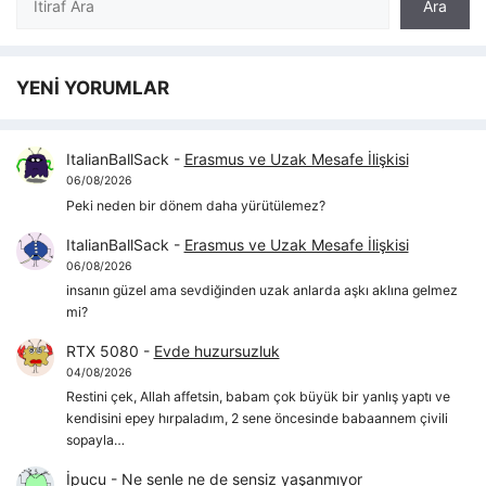
Ara
YENİ YORUMLAR
ItalianBallSack
-
Erasmus ve Uzak Mesafe İlişkisi
06/08/2026
Peki neden bir dönem daha yürütülemez?
ItalianBallSack
-
Erasmus ve Uzak Mesafe İlişkisi
06/08/2026
insanın güzel ama sevdiğinden uzak anlarda aşkı aklına gelmez
mi?
RTX 5080
-
Evde huzursuzluk
04/08/2026
Restini çek, Allah affetsin, babam çok büyük bir yanlış yaptı ve
kendisini epey hırpaladım, 2 sene öncesinde babaannem çivili
sopayla…
İpucu
-
Ne senle ne de sensiz yaşanmıyor