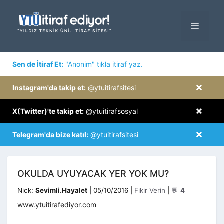
İçeriğe
atla
MENÜ
×
Sen de İtiraf Et:
"Anonim" tıkla itiraf yaz.
×
Instagram'da takip et:
@ytuitirafsitesi
×
X(Twitter)'te takip et:
@ytuitirafsosyal
×
Telegram'da bize katıl:
@ytuitirafsitesi
OKULDA UYUYACAK YER YOK MU?
Kategoriler
Nick:
Sevimli.Hayalet
|
05/10/2016
|
Fikir Verin
|
💬
4
www.ytuitirafediyor.com