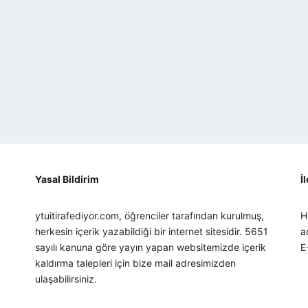
Yasal Bildirim
İ
ytuitirafediyor.com, öğrenciler tarafından kurulmuş,
H
herkesin içerik yazabildiği bir internet sitesidir. 5651
a
sayılı kanuna göre yayın yapan websitemizde içerik
E
kaldırma talepleri için bize mail adresimizden
ulaşabilirsiniz.