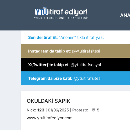
İçeriğe
atla
ANA
Sen de İtiraf Et:
"Anonim" tıkla itiraf yaz.
Instagram'da takip et:
@ytuitirafsitesi
X(Twitter)'te takip et:
@ytuitirafsosyal
Telegram'da bize katıl:
@ytuitirafsitesi
OKULDAKI SAPIK
Kategoriler
Nick:
123
|
01/06/2025
|
Protesto
|
💬
5
www.ytuitirafediyor.com