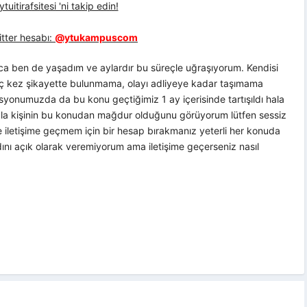
uitirafsitesi 'ni takip edin!
tter hesabı:
@ytukampuscom
nca ben de yaşadım ve aylardır bu süreçle uğraşıyorum. Kendisi
kaç kez şikayette bulunmama, olayı adliyeye kadar taşımama
isyonumuzda da bu konu geçtiğimiz 1 ay içerisinde tartışıldı hala
fazla kişinin bu konudan mağdur olduğunu görüyorum lütfen sessiz
zle iletişime geçmem için bir hesap bırakmanız yeterli her konuda
dını açık olarak veremiyorum ama iletişime geçerseniz nasıl