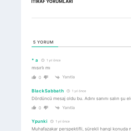
İTIRAF YORUMLARI
5
YORUM
* a
1 yıl önce
mısırlı mı
Yanıtla
0
BlackSabbath
1 yıl önce
Dördüncü mesaj oldu bu. Adını sanını salın şu e
Yanıtla
0
Ypunki
1 yıl önce
Muhafazakar perspektifli, sürekli hangi konuda na