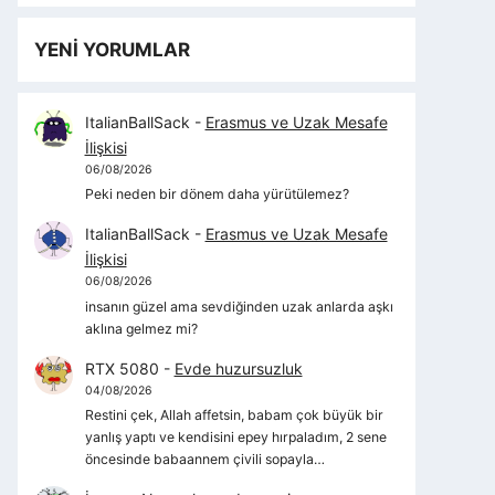
YENİ YORUMLAR
ItalianBallSack
-
Erasmus ve Uzak Mesafe
İlişkisi
06/08/2026
Peki neden bir dönem daha yürütülemez?
ItalianBallSack
-
Erasmus ve Uzak Mesafe
İlişkisi
06/08/2026
insanın güzel ama sevdiğinden uzak anlarda aşkı
aklına gelmez mi?
RTX 5080
-
Evde huzursuzluk
04/08/2026
Restini çek, Allah affetsin, babam çok büyük bir
yanlış yaptı ve kendisini epey hırpaladım, 2 sene
öncesinde babaannem çivili sopayla…