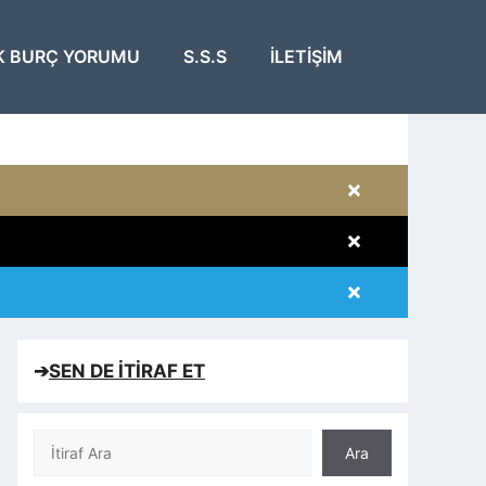
K BURÇ YORUMU
S.S.S
İLETIŞIM
×
×
×
×
➔
SEN DE İTİRAF ET
Ara
Ara