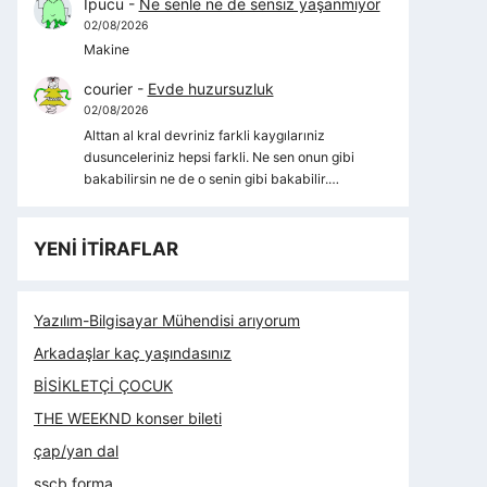
İpucu
-
Ne senle ne de sensiz yaşanmıyor
02/08/2026
Makine
courier
-
Evde huzursuzluk
02/08/2026
Alttan al kral devriniz farkli kaygılarıniz
dusunceleriniz hepsi farkli. Ne sen onun gibi
bakabilirsin ne de o senin gibi bakabilir.…
YENİ İTİRAFLAR
Yazılım-Bilgisayar Mühendisi arıyorum
Arkadaşlar kaç yaşındasınız
BİSİKLETÇİ ÇOCUK
THE WEEKND konser bileti
çap/yan dal
sscb forma