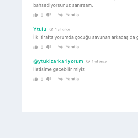
bahsediyorsunuz sanırsam.
Yanıtla
0
Ytulu
1 yıl önce
İlk itirafta yorumda çocuğu savunan arkadaş da
Yanıtla
0
@ytukizarkariyorum
1 yıl önce
Iletisime gecebilir miyiz
Yanıtla
0