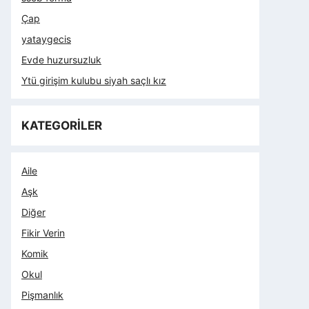
Çap
yataygecis
Evde huzursuzluk
Ytü girişim kulubu siyah saçlı kız
KATEGORİLER
Aile
Aşk
Diğer
Fikir Verin
Komik
Okul
Pişmanlık