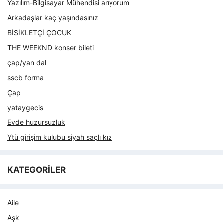
Yazılım-Bilgisayar Mühendisi arıyorum
Arkadaşlar kaç yaşındasınız
BİSİKLETÇİ ÇOCUK
THE WEEKND konser bileti
çap/yan dal
sscb forma
Çap
yataygecis
Evde huzursuzluk
Ytü girişim kulubu siyah saçlı kız
KATEGORİLER
Aile
Aşk