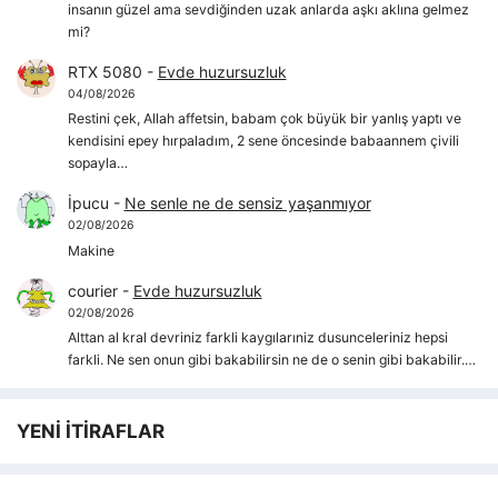
insanın güzel ama sevdiğinden uzak anlarda aşkı aklına gelmez
mi?
RTX 5080
-
Evde huzursuzluk
04/08/2026
Restini çek, Allah affetsin, babam çok büyük bir yanlış yaptı ve
kendisini epey hırpaladım, 2 sene öncesinde babaannem çivili
sopayla…
İpucu
-
Ne senle ne de sensiz yaşanmıyor
02/08/2026
Makine
courier
-
Evde huzursuzluk
02/08/2026
Alttan al kral devriniz farkli kaygılarıniz dusunceleriniz hepsi
farkli. Ne sen onun gibi bakabilirsin ne de o senin gibi bakabilir.…
YENİ İTİRAFLAR