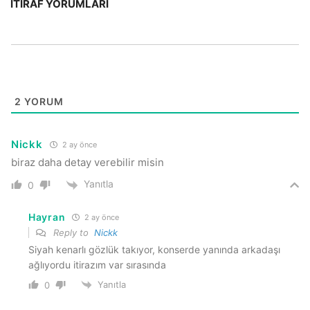
İTIRAF YORUMLARI
2
YORUM
Nickk
2 ay önce
biraz daha detay verebilir misin
Yanıtla
0
Hayran
2 ay önce
Reply to
Nickk
Siyah kenarlı gözlük takıyor, konserde yanında arkadaşı
ağlıyordu itirazım var sırasında
Yanıtla
0