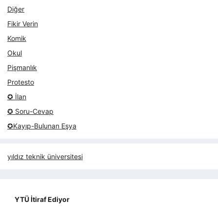
Diğer
Fikir Verin
Komik
Okul
Pişmanlık
Protesto
✪ İlan
✪ Soru-Cevap
✪Kayıp-Bulunan Eşya
yıldız teknik üniversitesi
YTÜ İtiraf Ediyor