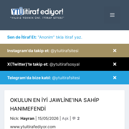
İçeriğe
atla
MENÜ
×
Sen de İtiraf Et:
"Anonim" tıkla itiraf yaz.
×
Instagram'da takip et:
@ytuitirafsitesi
×
X(Twitter)'te takip et:
@ytuitirafsosyal
×
Telegram'da bize katıl:
@ytuitirafsitesi
OKULUN EN IYI JAWLINE’INA SAHIP
HANIMEFENDI
Kategoriler
Nick:
Hayran
|
15/05/2026
|
Aşk
|
💬
2
www.ytuitirafediyor.com