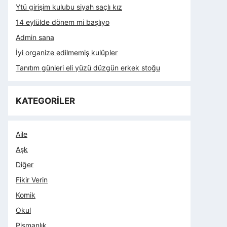
Ytü girişim kulubu siyah saçlı kız
14 eylülde dönem mi başlıyo
Admin sana
İyi organize edilmemiş kulüpler
Tanıtım günleri eli yüzü düzgün erkek stoğu
KATEGORİLER
Aile
Aşk
Diğer
Fikir Verin
Komik
Okul
Pişmanlık