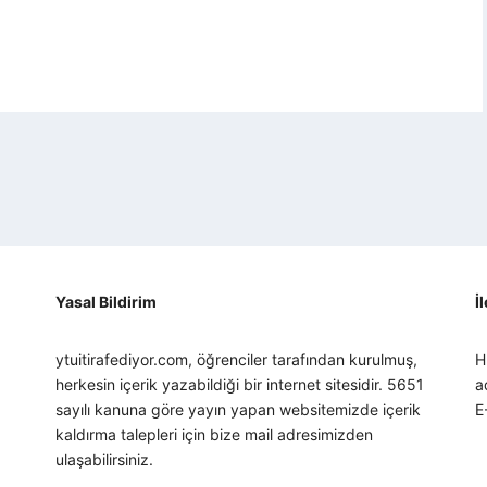
Yasal Bildirim
İ
ytuitirafediyor.com, öğrenciler tarafından kurulmuş,
H
herkesin içerik yazabildiği bir internet sitesidir. 5651
a
sayılı kanuna göre yayın yapan websitemizde içerik
E
kaldırma talepleri için bize mail adresimizden
ulaşabilirsiniz.