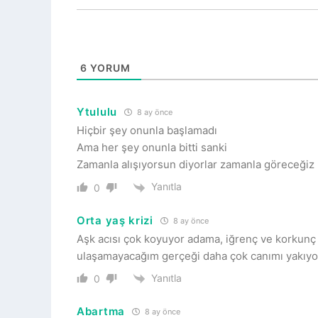
6
YORUM
Ytululu
8 ay önce
Hiçbir şey onunla başlamadı
Ama her şey onunla bitti sanki
Zamanla alışıyorsun diyorlar zamanla göreceğiz 
Yanıtla
0
Orta yaş krizi
8 ay önce
Aşk acısı çok koyuyor adama, iğrenç ve korkunç 
ulaşamayacağım gerçeği daha çok canımı yakıyo
Yanıtla
0
Abartma
8 ay önce