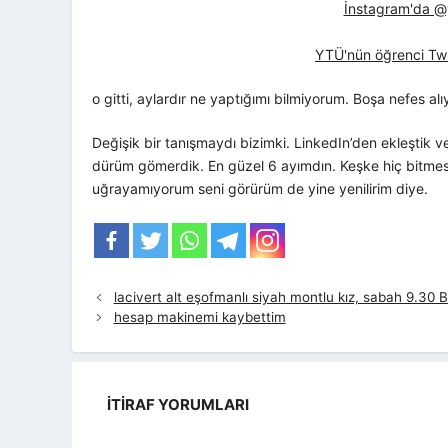
İnstagram'da @yt
YTÜ'nün öğrenci Twi
o gitti, aylardır ne yaptığımı bilmiyorum. Boşa nefes 
Değişik bir tanışmaydı bizimki. LinkedIn’den ekleştik ve 
dürüm gömerdik. En güzel 6 ayımdın. Keşke hiç bitmes
uğrayamıyorum seni görürüm de yine yenilirim diye.
lacivert alt eşofmanlı siyah montlu kız, sabah 9.30 
hesap makinemi kaybettim
İTIRAF YORUMLARI