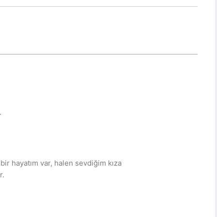
.
bir hayatım var, halen sevdiğim kıza
r.