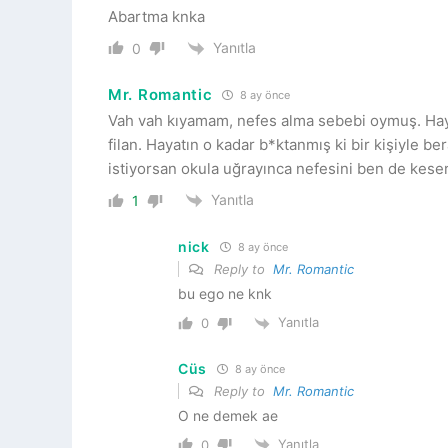
Abartma knka
Yanıtla
0
Mr. Romantic
8 ay önce
Vah vah kıyamam, nefes alma sebebi oymuş. Hayat
filan. Hayatın o kadar b*ktanmış ki bir kişiyle 
istiyorsan okula uğrayınca nefesini ben de kes
Yanıtla
1
nick
8 ay önce
Reply to
Mr. Romantic
bu ego ne knk
Yanıtla
0
Cüs
8 ay önce
Reply to
Mr. Romantic
O ne demek ae
Yanıtla
0