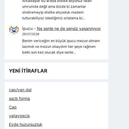
Arkadaşlar bu arada dislike atıyonuz falan
umrumda değil ama bizde bi zamanlar
sindiremeyip dislike atıyoduk madem
tutturabiliyoz istediğimiz ortalama bi…
İpucu
-
Ne senle ne de sensiz yaşanmıyor
29/07/2026
Benim vericeğim en büyük ipucu mezun olmam
lazımdı ve mezun olsaydım her şeye rağmen
belki son kez olucak diye senle…
YENİ İTİRAFLAR
çap/yan dal
sscb forma
Çap
yataygecis
Evde huzursuzluk