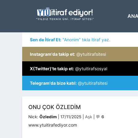
İçeriğe
atla
ANA
Sen de İtiraf Et:
"Anonim" tıkla itiraf yaz.
Instagram'da takip et:
@ytuitirafsitesi
X(Twitter)'te takip et:
@ytuitirafsosyal
Telegram'da bize katıl:
@ytuitirafsitesi
ONU ÇOK ÖZLEDIM
Kategoriler
Nick:
Özledim
|
17/11/2025
|
Aşk
|
💬
6
www.ytuitirafediyor.com