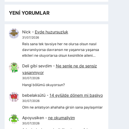
YENİ YORUMLAR
Nick
-
Evde huzursuzluk
31/07/2026
Reis sana tek tavsiye her ne olursa olsun nasıl
davranılıyorsa davransın ne yaşanırsa yaşansa
etkileri ne oluyorlarsa olsun kesinlikle aileni…
Deli gibi sevdim
-
Ne senle ne de sensiz
yaşanmıyor
30/07/2026
Hangi bölümü okuyorsun?
bebelaksütü
-
14 eylülde dönem mi başlıyo
30/07/2026
Olm ne anlatıyon ahahaha girsin sana paylaşımlar
Apoyusiken
-
ne okumaliyim
30/07/2026