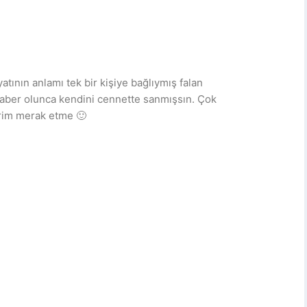
ının anlamı tek bir kişiye bağlıymış falan
beraber olunca kendini cennette sanmışsın. Çok
erim merak etme 🙂