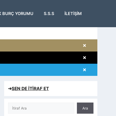
K BURÇ YORUMU
S.S.S
İLETIŞIM
×
×
×
×
➔
SEN DE İTİRAF ET
Ara
Ara