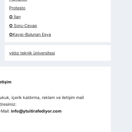
Protesto
✪ İlan
✪ Soru-Cevap
✪Kayıp-Bulunan Eşya
yıldız teknik üniversitesi
letişim
ukuk, içerik kaldırma, reklam ve iletişim mail
dresimiz:
-Mail:
info@ytuitirafediyor.com