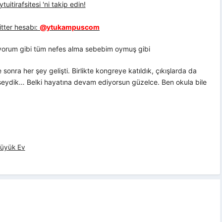
uitirafsitesi 'ni takip edin!
tter hesabı:
@ytukampuscom
alıyorum gibi tüm nefes alma sebebim oymuş gibi
sonra her şey gelişti. Birlikte kongreye katıldık, çıkışlarda da
eydik… Belki hayatına devam ediyorsun güzelce. Ben okula bile
Büyük Ev