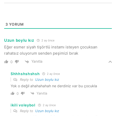
3
YORUM
Uzun boylu kız
2 ay önce
Eğer esmer siyah tişörtlü instamı isteyen çocuksan
rahatsız oluyorum senden peşimizi bırak
Yanıtla
0
Shhhshshshsh
2 ay önce
Reply to
Uzun boylu kız
Yok o değil ahahahahah ne derdiniz var bu çocukla
Yanıtla
0
ikili voleybol
2 ay önce
Reply to
Uzun boylu kız