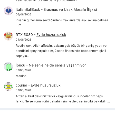
Peki neden bir dönem daha yürütülemez?
ItalianBallSack
-
Erasmus ve Uzak Mesafe İlişkisi
06/08/2026
insanın güzel ama sevdiğinden uzak anlarda aşkı aklına gelmez
mi?
RTX 5080
-
Evde huzursuzluk
04/08/2026
Restini çek, Allah affetsin, babam çok büyük bir yanlış yaptı ve
kendisini epey hırpaladım, 2 sene öncesinde babaannem çivili
sopayla…
İpucu
-
Ne senle ne de sensiz yaşanmıyor
02/08/2026
Makine
courier
-
Evde huzursuzluk
02/08/2026
Alttan al kral devriniz farkli kaygılarıniz dusunceleriniz hepsi
farkli. Ne sen onun gibi bakabilirsin ne de o senin gibi bakabilir.…