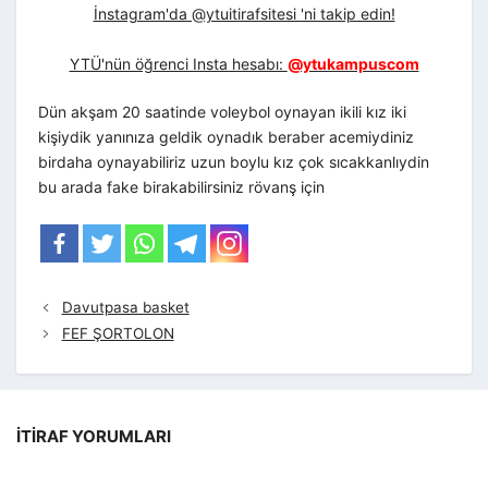
İnstagram'da @ytuitirafsitesi 'ni takip edin!
YTÜ'nün öğrenci Insta hesabı:
@ytukampuscom
Dün akşam 20 saatinde voleybol oynayan ikili kız iki
kişiydik yanınıza geldik oynadık beraber acemiydiniz
birdaha oynayabiliriz uzun boylu kız çok sıcakkanlıydin
bu arada fake birakabilirsiniz rövanş için
Davutpasa basket
FEF ŞORTOLON
İTIRAF YORUMLARI