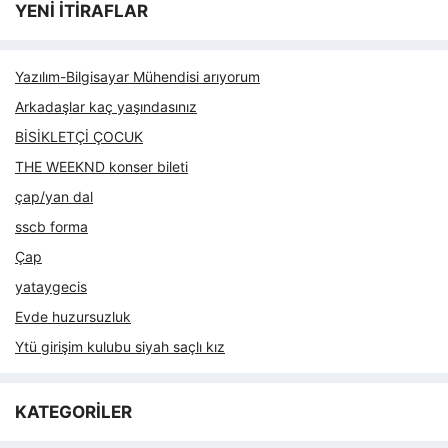
YENİ İTİRAFLAR
Yazılım-Bilgisayar Mühendisi arıyorum
Arkadaşlar kaç yaşındasınız
BİSİKLETÇİ ÇOCUK
THE WEEKND konser bileti
çap/yan dal
sscb forma
Çap
yataygecis
Evde huzursuzluk
Ytü girişim kulubu siyah saçlı kız
KATEGORİLER