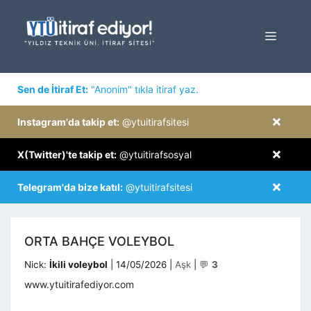
İçeriğe
atla
MENÜ
×
Sen de İtiraf Et:
"Anonim" tıkla itiraf yaz.
×
Instagram'da takip et:
@ytuitirafsitesi
×
X(Twitter)'te takip et:
@ytuitirafsosyal
×
Telegram'da bize katıl:
@ytuitirafsitesi
ORTA BAHÇE VOLEYBOL
Kategoriler
Nick:
İkili voleybol
|
14/05/2026
|
Aşk
|
💬
3
www.ytuitirafediyor.com