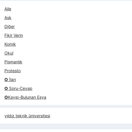
Aile
Aşk
Diğer
Fikir Verin
Komik
Okul
Pişmanlık
Protesto
✪ İlan
✪ Soru-Cevap
✪Kayıp-Bulunan Eşya
yıldız teknik üniversitesi