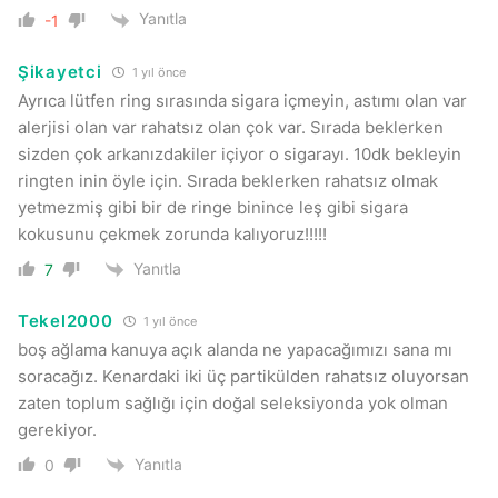
Yanıtla
-1
Şikayetci
1 yıl önce
Ayrıca lütfen ring sırasında sigara içmeyin, astımı olan var
alerjisi olan var rahatsız olan çok var. Sırada beklerken
sizden çok arkanızdakiler içiyor o sigarayı. 10dk bekleyin
ringten inin öyle için. Sırada beklerken rahatsız olmak
yetmezmiş gibi bir de ringe binince leş gibi sigara
kokusunu çekmek zorunda kalıyoruz!!!!!
Yanıtla
7
Tekel2000
1 yıl önce
boş ağlama kanuya açık alanda ne yapacağımızı sana mı
soracağız. Kenardaki iki üç partikülden rahatsız oluyorsan
zaten toplum sağlığı için doğal seleksiyonda yok olman
gerekiyor.
Yanıtla
0