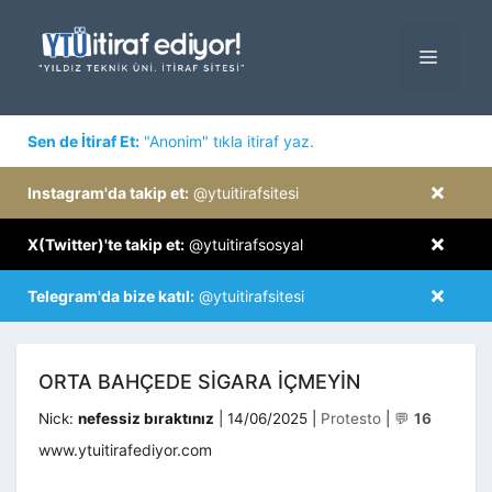
İçeriğe
atla
MENÜ
×
Sen de İtiraf Et:
"Anonim" tıkla itiraf yaz.
×
Instagram'da takip et:
@ytuitirafsitesi
×
X(Twitter)'te takip et:
@ytuitirafsosyal
×
Telegram'da bize katıl:
@ytuitirafsitesi
ORTA BAHÇEDE SİGARA İÇMEYİN
Kategoriler
Nick:
nefessiz bıraktınız
|
14/06/2025
|
Protesto
|
💬
16
www.ytuitirafediyor.com