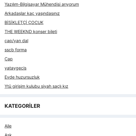
Yazılım-Bilgisayar Mühendisi arıyorum
Arkadaşlar kaç yaşındasınız
BİSİKLETÇİ ÇOCUK
THE WEEKND konser bileti
çap/yan dal
sscb forma
Çap
yataygecis
Evde huzursuzluk
Ytü girişim kulubu siyah saçlı kız
KATEGORİLER
Aile
Aşk