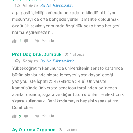
Reply to
Bu Ne Bilimsizliktir
aga pasif içiciliğin vücudu ne kadar etkilediğini biliyor
musun?ayrıca orta bahçede yerleri izmaritle doldurmak
özgürlük sayılmıyor.burada özgürlük adı altında her şeyi
normalleştiremezsin .
Yanıtla
3
Prof.Doç.Dr.E.Dümbük
1 yıl önce
Reply to
Bu Ne Bilimsizliktir
Yükseköğretim kanununda üniversitenin senato kararınca
bütün alanlarında sigara içmeyeyi yasaklayanileceği
yazıyor. İşte İspatı 2547/Madde 54 6) Üniversite
kampüsünde üniversite senatosu tarafından belirlenen
alanlar dışında, sigara ve diğer tütün ürünleri ile elektronik
sigara kullanmak. Beni kızdırmayın hepsini yasaklatırım.
Dümbükler
Yanıtla
2
Ay Oturma Organım
1 yıl önce