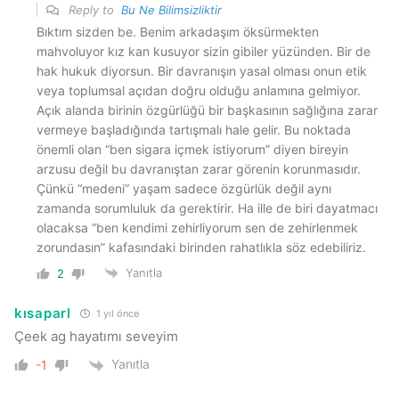
Reply to
Bu Ne Bilimsizliktir
Bıktım sizden be. Benim arkadaşım öksürmekten
mahvoluyor kız kan kusuyor sizin gibiler yüzünden. Bir de
hak hukuk diyorsun. Bir davranışın yasal olması onun etik
veya toplumsal açıdan doğru olduğu anlamına gelmiyor.
Açık alanda birinin özgürlüğü bir başkasının sağlığına zarar
vermeye başladığında tartışmalı hale gelir. Bu noktada
önemli olan “ben sigara içmek istiyorum” diyen bireyin
arzusu değil bu davranıştan zarar görenin korunmasıdır.
Çünkü “medeni” yaşam sadece özgürlük değil aynı
zamanda sorumluluk da gerektirir. Ha ille de biri dayatmacı
olacaksa “ben kendimi zehirliyorum sen de zehirlenmek
zorundasın” kafasındaki birinden rahatlıkla söz edebiliriz.
Yanıtla
2
kısaparl
1 yıl önce
Çeek ag hayatımı seveyim
Yanıtla
-1