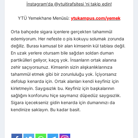
İnstagram'da @ytuitirafsitesi 'ni takip edin!
YTÜ Yemekhane Menüsü:
ytukampus.com/yemek
Orta bahçede sigara içenlere gerçekten tahammül
edemiyorum. Her nefeste o pis kokuyu solumak zorunda
değiliz. Burası kamusal bir alan kimsenin kül tablası değil.
En uzak yerlere otursam bile sağdan soldan duman
partikülleri geliyor, kaçış yok. İnsanların ortak alanına
zehir saçıyorsunuz. Kimsenin sizin alışkanlıklarınıza
tahammül etmek gibi bir zorunluluğu yok. İçiyorsanız
defolup kenarda için. Ortak alanları kendi keyfiniz için
kirletmeyin. Saygısızlık bu. Keyfiniz için başkalarının
sağlığını konforunu hiçe saymanız düpedüz saygısızlık.
Sigara içecekseniz gidin kenarda için dumanınızı da
kendinize saklayın. Bu kadar basit.