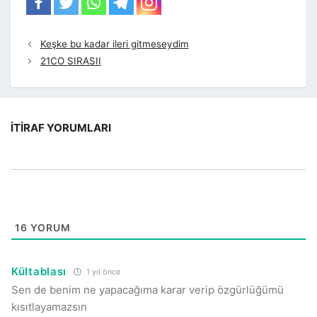
Keşke bu kadar ileri gitmeseydim
21CO SIRASII
İTIRAF YORUMLARI
16
YORUM
Kültablası
1 yıl önce
Sen de benim ne yapacağıma karar verip özgürlüğümü
kısıtlayamazsın