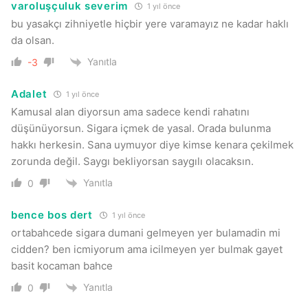
varoluşçuluk severim
1 yıl önce
bu yasakçı zihniyetle hiçbir yere varamayız ne kadar haklı
da olsan.
Yanıtla
-3
Adalet
1 yıl önce
Kamusal alan diyorsun ama sadece kendi rahatını
düşünüyorsun. Sigara içmek de yasal. Orada bulunma
hakkı herkesin. Sana uymuyor diye kimse kenara çekilmek
zorunda değil. Saygı bekliyorsan saygılı olacaksın.
Yanıtla
0
bence bos dert
1 yıl önce
ortabahcede sigara dumani gelmeyen yer bulamadin mi
cidden? ben icmiyorum ama icilmeyen yer bulmak gayet
basit kocaman bahce
Yanıtla
0