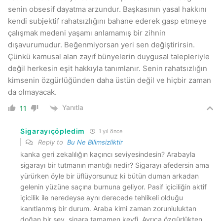
senin obsesif dayatma arzundur. Başkasının yasal hakkını
kendi subjektif rahatsızlığını bahane ederek gasp etmeye
çalışmak medeni yaşamı anlamamış bir zihnin
dışavurumudur. Beğenmiyorsan yeri sen değiştirirsin.
Çünkü kamusal alan zayıf bünyelerin duygusal talepleriyle
değil herkesin eşit hakkıyla tanımlanır. Senin rahatsızlığın
kimsenin özgürlüğünden daha üstün değil ve hiçbir zaman
da olmayacak.
Yanıtla
11
Sigarayıçöpledim
1 yıl önce
Reply to
Bu Ne Bilimsizliktir
kanka geri zekalılığın kaçıncı seviyesindesin? Arabayla
sigarayı bir tutmanın mantığı nedir? Sigarayı afedersin ama
yürürken öyle bir üflüyorsunuz ki bütün duman arkadan
gelenin yüzüne saçına burnuna geliyor. Pasif içiciliğin aktif
içicilik ile neredeyse aynı derecede tehlikeli olduğu
kanıtlanmış bir durum. Araba kimi zaman zorunluluktan
doğan bir şey, sigara tamamen keyfi. Ayrıca özgürlükten