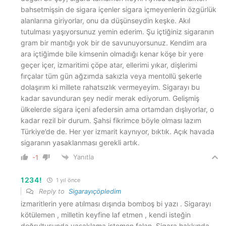
bahsetmişsin de sigara içenler sigara içmeyenlerin özgürlük
alanlarına giriyorlar, onu da düşünseydin keşke. Akıl
tutulması yaşıyorsunuz yemin ederim. Şu içtiğiniz sigaranın
gram bir mantığı yok bir de savunuyorsunuz. Kendim ara
ara içtiğimde bile kimsenin olmadığı kenar köşe bir yere
geçer içer, izmaritimi çöpe atar, ellerimi yıkar, dişlerimi
fırçalar tüm gün ağzımda sakızla veya mentollü şekerle
dolaşırım ki millete rahatsızlık vermeyeyim. Sigarayı bu
kadar savunduran şey nedir merak ediyorum. Gelişmiş
ülkelerde sigara içeni afedersin ama ortamdan dışlıyorlar, o
kadar rezil bir durum. Şahsi fikrimce böyle olması lazım
Türkiye’de de. Her yer izmarit kaynıyor, bıktık. Açık havada
sigaranın yasaklanması gerekli artık.
Yanıtla
-1
1234!
1 yıl önce
Reply to
Sigarayıçöpledim
izmaritlerin yere atılması dışında bomboş bi yazı . Sigarayı
kötülemen , milletin keyfine laf etmen , kendi isteğin
doğrultusunda yasaklama istemen falan. Sigara hakkında