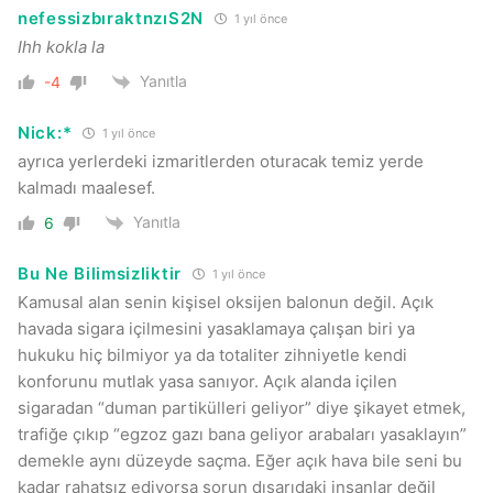
nefessizbıraktnzıS2N
1 yıl önce
Ihh kokla la
Yanıtla
-4
Nick:*
1 yıl önce
ayrıca yerlerdeki izmaritlerden oturacak temiz yerde
kalmadı maalesef.
Yanıtla
6
Bu Ne Bilimsizliktir
1 yıl önce
Kamusal alan senin kişisel oksijen balonun değil. Açık
havada sigara içilmesini yasaklamaya çalışan biri ya
hukuku hiç bilmiyor ya da totaliter zihniyetle kendi
konforunu mutlak yasa sanıyor. Açık alanda içilen
sigaradan “duman partikülleri geliyor” diye şikayet etmek,
trafiğe çıkıp “egzoz gazı bana geliyor arabaları yasaklayın”
demekle aynı düzeyde saçma. Eğer açık hava bile seni bu
kadar rahatsız ediyorsa sorun dışarıdaki insanlar değil