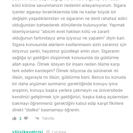
körü körüne savunmanızın nedenini anlayamıyorum. Sigara
içenler sigarayı bıraktıklarında bile ne kadar büyük bir
değişim yaşadıklarından ve sigaranın ne denli rahatsız edici
olduğundan bahsederek dönütlerde bulunuyorlar. Yapmak
istemiyorsanız “abicim evet haklısın kötü ve zararlı
olduğunun farkındayız ama içiyoruz ne yapalım” diyin bari.
Sigara konusunda alanların kısıtlanmasını sizin zararınız için
istiyoruz sanki, hayatınız güzelleşir emin olun. Sigaranın
sağlığa iyi geldiğini düşünmek konusunda da güldürme
allah aşkına. Ölmek isteyen bir insanı neden ölüme karşı
terk edelim kardeşim? Ölmek istiyorsa da sürünerek mi
ölsün, sigarayla mı ölsün, güldürme beni. Bence bu konuda
bir daha argüman sunmanız gerektiğinde konuyu iyice
araştırın, konuyu başka yerlere çekmeyin ve üniversitede
kendinizi geliştirmek için geldiğinizi, başka bakış açılarından
bakmayı öğrenmeniz gerektiğini kabul edip karşıt fikirlere
direkt “dislike” basmamayı öğrenin.
Yanıtla
3
ytüşikayetçisi
1 yıl önce