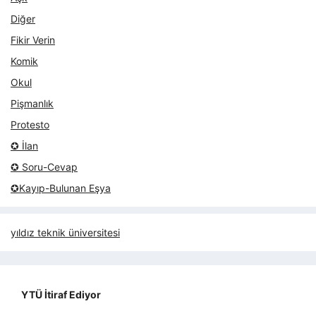
Diğer
Fikir Verin
Komik
Okul
Pişmanlık
Protesto
✪ İlan
✪ Soru-Cevap
✪Kayıp-Bulunan Eşya
yıldız teknik üniversitesi
YTÜ İtiraf Ediyor