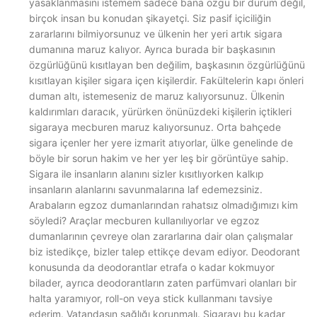
yasaklanmasını istemem sadece bana özgü bir durum değil,
birçok insan bu konudan şikayetçi. Siz pasif içiciliğin
zararlarını bilmiyorsunuz ve ülkenin her yeri artık sigara
dumanına maruz kalıyor. Ayrıca burada bir başkasının
özgürlüğünü kısıtlayan ben değilim, başkasının özgürlüğünü
kısıtlayan kişiler sigara içen kişilerdir. Fakültelerin kapı önleri
duman altı, istemeseniz de maruz kalıyorsunuz. Ülkenin
kaldırımları daracık, yürürken önünüzdeki kişilerin içtikleri
sigaraya mecburen maruz kalıyorsunuz. Orta bahçede
sigara içenler her yere izmarit atıyorlar, ülke genelinde de
böyle bir sorun hakim ve her yer leş bir görüntüye sahip.
Sigara ile insanların alanını sizler kısıtlıyorken kalkıp
insanların alanlarını savunmalarına laf edemezsiniz.
Arabaların egzoz dumanlarından rahatsız olmadığımızı kim
söyledi? Araçlar mecburen kullanılıyorlar ve egzoz
dumanlarının çevreye olan zararlarına dair olan çalışmalar
biz istedikçe, bizler talep ettikçe devam ediyor. Deodorant
konusunda da deodorantlar etrafa o kadar kokmuyor
bilader, ayrıca deodorantların zaten parfümvari olanları bir
halta yaramıyor, roll-on veya stick kullanmanı tavsiye
ederim. Vatandaşın sağlığı korunmalı. Sigarayı bu kadar