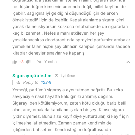
ne düşündüğün kimsenin umrunda değil, millet keyfine de
içebilir, sağlığına iyi geldiğini düşündüğü için de erken
ölmek istediği için de içebilir. Kapalı alanlarda sigara içimi
yasak da ne istiyorsun koskoca ortabahcede de sigaradan
kaç bi zahmet . Nefes almanı etkileyen her şey
yasaklanacaksa deodarant oda spreyleri parfumler arabalar
yemekler falan hiçbir şey olmasın kampüs içerisinde sadece
kitaplar deneyler sınavlar ve kapanış.
Yanıtla
-3
Sigarayıçöpledim
1 yıl önce
Reply to
1234!
Yemeği, parfümü sigarayla aynı tutman bağırttı. Bu zeka
seviyesiyle nasıl hayatta kaldığınızı anlamış değilim.
Sigarayı ben kötülemiyorum, zaten kötü olduğu bariz belli
olan, araştırmalarla kanıtlanmış olan bir şey. Kimse sigara
iyidir diyemez. Bunu size keyif diye yutturdular, ki keyif için
içilmesine laf etmedim. Zaman zaman kendimin de
içtiğinden bahsettim. Kendi isteğim doğrultusunda