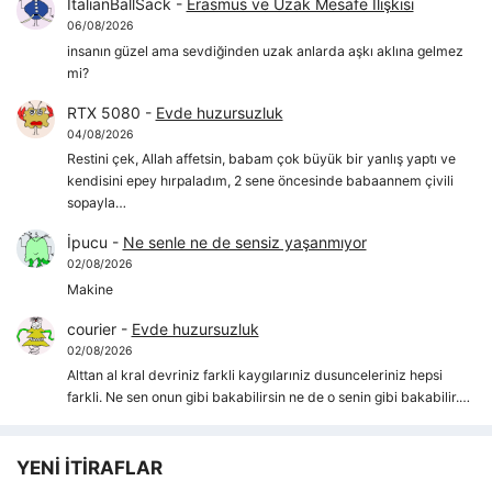
ItalianBallSack
-
Erasmus ve Uzak Mesafe İlişkisi
06/08/2026
insanın güzel ama sevdiğinden uzak anlarda aşkı aklına gelmez
mi?
RTX 5080
-
Evde huzursuzluk
04/08/2026
Restini çek, Allah affetsin, babam çok büyük bir yanlış yaptı ve
kendisini epey hırpaladım, 2 sene öncesinde babaannem çivili
sopayla…
İpucu
-
Ne senle ne de sensiz yaşanmıyor
02/08/2026
Makine
courier
-
Evde huzursuzluk
02/08/2026
Alttan al kral devriniz farkli kaygılarıniz dusunceleriniz hepsi
farkli. Ne sen onun gibi bakabilirsin ne de o senin gibi bakabilir.…
YENİ İTİRAFLAR