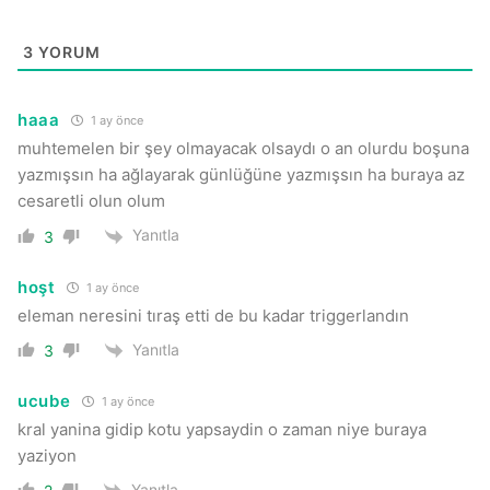
3
YORUM
haaa
1 ay önce
muhtemelen bir şey olmayacak olsaydı o an olurdu boşuna
yazmışsın ha ağlayarak günlüğüne yazmışsın ha buraya az
cesaretli olun olum
Yanıtla
3
hoşt
1 ay önce
eleman neresini tıraş etti de bu kadar triggerlandın
Yanıtla
3
ucube
1 ay önce
kral yanina gidip kotu yapsaydin o zaman niye buraya
yaziyon
Yanıtla