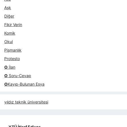
Aşk
Diğer
Fikir Verin
Komik
Okul
Pişmanlık
Protesto
✪ İlan
✪ Soru-Cevap
✪Kayıp-Bulunan Eşya
yıldız teknik üniversitesi
YTÜ İtiraf Ediyor