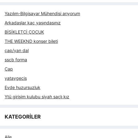
Yazılım-Bilgisayar Mühendisi arıyorum
Arkadaşlar kaç yaşındasınız
BİSİKLETÇİ ÇOCUK
THE WEEKND konser bileti
çap/yan dal
sscb forma
Çap
yataygecis
Evde huzursuzluk
Ytü girişim kulubu siyah saçlı kız
KATEGORİLER
Aile