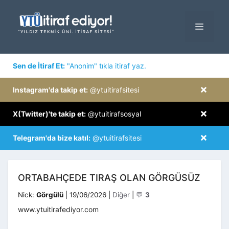
İçeriğe
atla
MENÜ
×
Sen de İtiraf Et:
"Anonim" tıkla itiraf yaz.
×
Instagram'da takip et:
@ytuitirafsitesi
×
X(Twitter)'te takip et:
@ytuitirafsosyal
×
Telegram'da bize katıl:
@ytuitirafsitesi
ORTABAHÇEDE TIRAŞ OLAN GÖRGÜSÜZ
Kategoriler
Nick:
Görgülü
|
19/06/2026
|
Diğer
|
💬
3
www.ytuitirafediyor.com