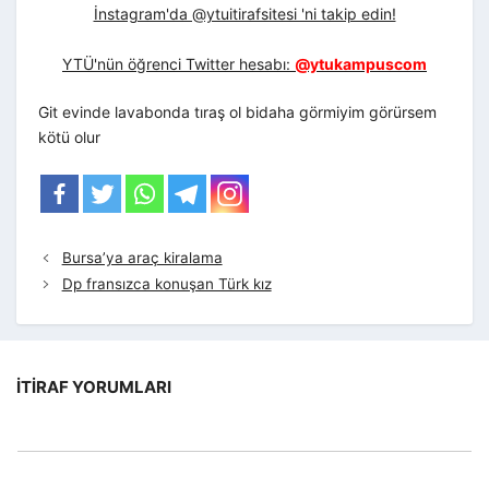
İnstagram'da @ytuitirafsitesi 'ni takip edin!
YTÜ'nün öğrenci Twitter hesabı:
@ytukampuscom
Git evinde lavabonda tıraş ol bidaha görmiyim görürsem
kötü olur
Bursa’ya araç kiralama
Dp fransızca konuşan Türk kız
İTIRAF YORUMLARI