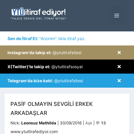
İçeriğe
atla
MENÜ
×
Sen de İtiraf Et:
"Anonim" tıkla itiraf yaz.
×
Instagram'da takip et:
@ytuitirafsitesi
×
X(Twitter)'te takip et:
@ytuitirafsosyal
×
Telegram'da bize katıl:
@ytuitirafsitesi
PASIF OLMAYIN SEVGILI ERKEK
ARKADAŞLAR
Kategoriler
Nick:
Leonsuz Mathilda
|
30/09/2016
|
Aşk
|
💬
13
www.ytuitirafediyor.com