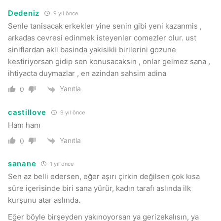
Dedeniz
9 yıl önce
Senle tanisacak erkekler yine senin gibi yeni kazanmis ,
arkadas cevresi edinmek isteyenler comezler olur. ust
siniflardan akli basinda yakisikli birilerini gozune
kestiriyorsan gidip sen konusacaksin , onlar gelmez sana ,
ihtiyacta duymazlar , en azindan sahsim adina
Yanıtla
0
castillove
9 yıl önce
Ham ham
Yanıtla
0
sanane
1 yıl önce
Sen az belli edersen, eğer aşırı çirkin değilsen çok kısa
süre içerisinde biri sana yürür, kadın tarafı aslında ilk
kurşunu atar aslında.
Eğer böyle birşeyden yakınoyorsan ya gerizekalısın, ya