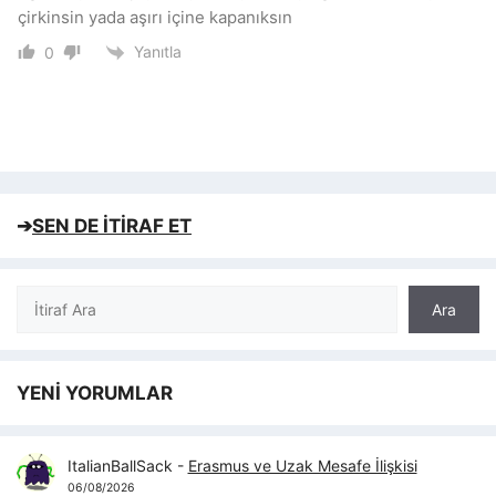
çirkinsin yada aşırı içine kapanıksın
Yanıtla
0
➔
SEN DE İTİRAF ET
Ara
Ara
YENİ YORUMLAR
ItalianBallSack
-
Erasmus ve Uzak Mesafe İlişkisi
06/08/2026