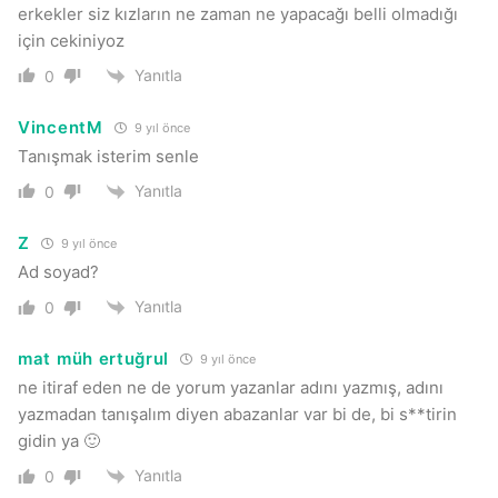
erkekler siz kızların ne zaman ne yapacağı belli olmadığı
için cekiniyoz
Yanıtla
0
VincentM
9 yıl önce
Tanışmak isterim senle
Yanıtla
0
Z
9 yıl önce
Ad soyad?
Yanıtla
0
mat müh ertuğrul
9 yıl önce
ne itiraf eden ne de yorum yazanlar adını yazmış, adını
yazmadan tanışalım diyen abazanlar var bi de, bi s**tirin
gidin ya 🙂
Yanıtla
0