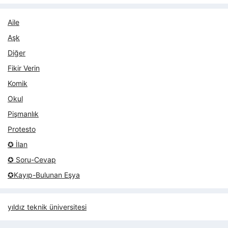
Aile
Aşk
Diğer
Fikir Verin
Komik
Okul
Pişmanlık
Protesto
✪ İlan
✪ Soru-Cevap
✪Kayıp-Bulunan Eşya
yıldız teknik üniversitesi