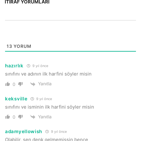
İTIRAF YORUMLARI
13
YORUM
hazırlık
9 yıl önce
sınıfını ve adının ilk harfini söyler misin
Yanıtla
0
keksville
9 yıl önce
sınıfını ve isminin ilk harfini söyler misin
Yanıtla
0
adamyellowish
9 yıl önce
Olabilir, sen denk gelmemişsin bence