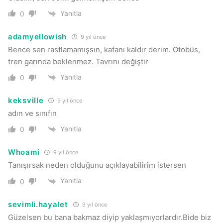
Yanıtla
0
adamyellowish
9 yıl önce
Bence sen rastlamamışsın, kafanı kaldır derim. Otobüs,
tren garında beklenmez. Tavrını değiştir
Yanıtla
0
keksville
9 yıl önce
adın ve sınıfın
Yanıtla
0
Whoami
9 yıl önce
Tanışırsak neden olduğunu açıklayabilirim istersen
Yanıtla
0
sevimli.hayalet
9 yıl önce
Güzelsen bu bana bakmaz diyip yaklaşmıyorlardır.Bide biz