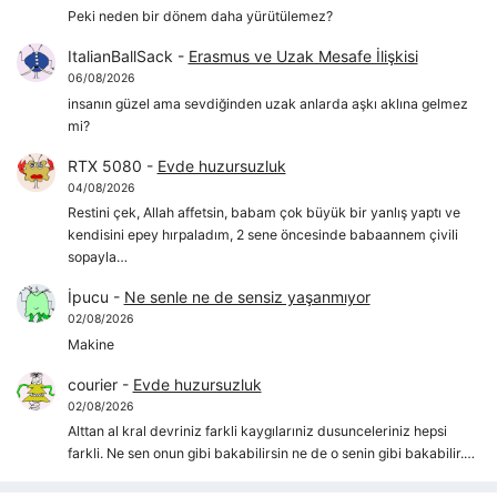
Peki neden bir dönem daha yürütülemez?
ItalianBallSack
-
Erasmus ve Uzak Mesafe İlişkisi
06/08/2026
insanın güzel ama sevdiğinden uzak anlarda aşkı aklına gelmez
mi?
RTX 5080
-
Evde huzursuzluk
04/08/2026
Restini çek, Allah affetsin, babam çok büyük bir yanlış yaptı ve
kendisini epey hırpaladım, 2 sene öncesinde babaannem çivili
sopayla…
İpucu
-
Ne senle ne de sensiz yaşanmıyor
02/08/2026
Makine
courier
-
Evde huzursuzluk
02/08/2026
Alttan al kral devriniz farkli kaygılarıniz dusunceleriniz hepsi
farkli. Ne sen onun gibi bakabilirsin ne de o senin gibi bakabilir.…