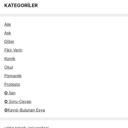
KATEGORİLER
Aile
Aşk
Diğer
Fikir Verin
Komik
Okul
Pişmanlık
Protesto
✪ İlan
✪ Soru-Cevap
✪Kayıp-Bulunan Eşya
yıldız teknik üniversitesi