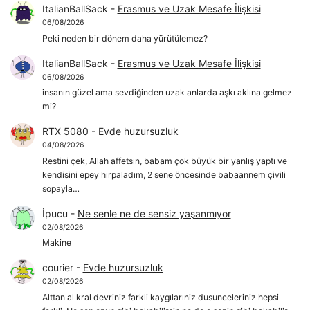
ItalianBallSack
-
Erasmus ve Uzak Mesafe İlişkisi
06/08/2026
Peki neden bir dönem daha yürütülemez?
ItalianBallSack
-
Erasmus ve Uzak Mesafe İlişkisi
06/08/2026
insanın güzel ama sevdiğinden uzak anlarda aşkı aklına gelmez
mi?
RTX 5080
-
Evde huzursuzluk
04/08/2026
Restini çek, Allah affetsin, babam çok büyük bir yanlış yaptı ve
kendisini epey hırpaladım, 2 sene öncesinde babaannem çivili
sopayla…
İpucu
-
Ne senle ne de sensiz yaşanmıyor
02/08/2026
Makine
courier
-
Evde huzursuzluk
02/08/2026
Alttan al kral devriniz farkli kaygılarıniz dusunceleriniz hepsi