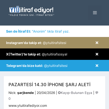
İçeriğe
atla
MENÜ
×
Sen de İtiraf Et:
"Anonim" tıkla itiraf yaz.
×
Instagram'da takip et:
@ytuitirafsitesi
×
X(Twitter)'te takip et:
@ytuitirafsosyal
×
Telegram'da bize katıl:
@ytuitirafsitesi
PAZARTESI 14.30 IPHONE ŞARJ ALETI
Kategoriler
Nick:
şarjbende
|
20/04/2026
|
✪Kayıp-Bulunan Eşya
|
💬
0
www.ytuitirafediyor.com