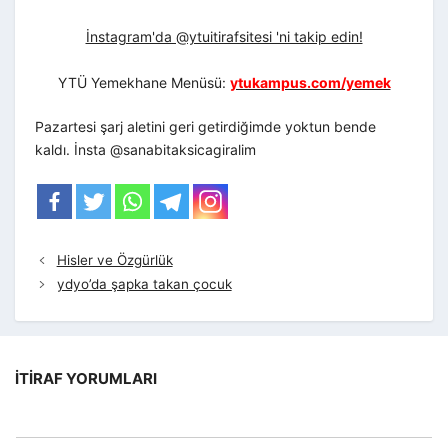
İnstagram'da @ytuitirafsitesi 'ni takip edin!
YTÜ Yemekhane Menüsü:
ytukampus.com/yemek
Pazartesi şarj aletini geri getirdiğimde yoktun bende
kaldı. İnsta @sanabitaksicagiralim
Hisler ve Özgürlük
ydyo’da şapka takan çocuk
İTIRAF YORUMLARI