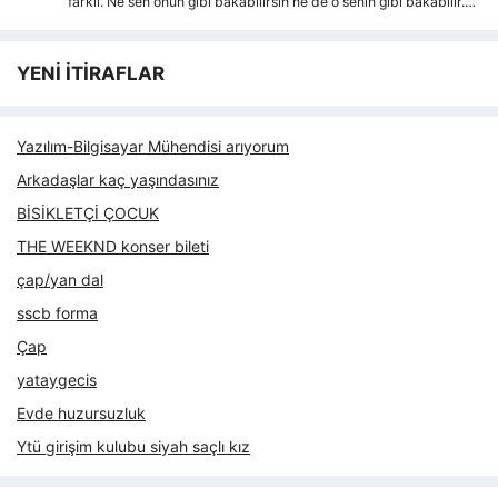
farkli. Ne sen onun gibi bakabilirsin ne de o senin gibi bakabilir.…
YENİ İTİRAFLAR
Yazılım-Bilgisayar Mühendisi arıyorum
Arkadaşlar kaç yaşındasınız
BİSİKLETÇİ ÇOCUK
THE WEEKND konser bileti
çap/yan dal
sscb forma
Çap
yataygecis
Evde huzursuzluk
Ytü girişim kulubu siyah saçlı kız