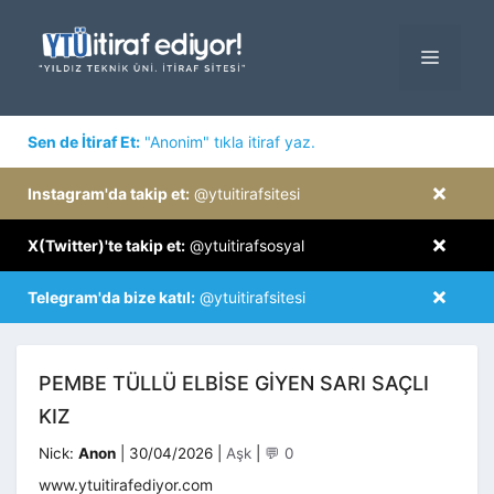
İçeriğe
atla
MENÜ
×
Sen de İtiraf Et:
"Anonim" tıkla itiraf yaz.
×
Instagram'da takip et:
@ytuitirafsitesi
×
X(Twitter)'te takip et:
@ytuitirafsosyal
×
Telegram'da bize katıl:
@ytuitirafsitesi
PEMBE TÜLLÜ ELBISE GIYEN SARI SAÇLI
KIZ
Kategoriler
Nick:
Anon
|
30/04/2026
|
Aşk
|
💬 0
www.ytuitirafediyor.com