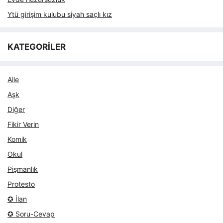
Ytü girişim kulubu siyah saçlı kız
KATEGORİLER
Aile
Aşk
Diğer
Fikir Verin
Komik
Okul
Pişmanlık
Protesto
✪ İlan
✪ Soru-Cevap