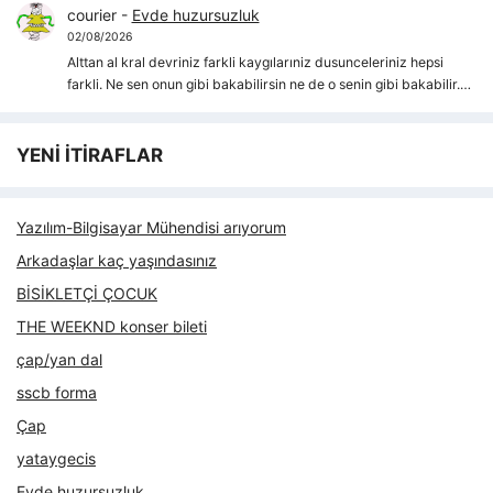
courier
-
Evde huzursuzluk
02/08/2026
Alttan al kral devriniz farkli kaygılarıniz dusunceleriniz hepsi
farkli. Ne sen onun gibi bakabilirsin ne de o senin gibi bakabilir.…
YENİ İTİRAFLAR
Yazılım-Bilgisayar Mühendisi arıyorum
Arkadaşlar kaç yaşındasınız
BİSİKLETÇİ ÇOCUK
THE WEEKND konser bileti
çap/yan dal
sscb forma
Çap
yataygecis
Evde huzursuzluk