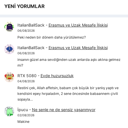
YENİ YORUMLAR
ItalianBallSack
-
Erasmus ve Uzak Mesafe İlişkisi
06/08/2026
Peki neden bir dönem daha yürütülemez?
ItalianBallSack
-
Erasmus ve Uzak Mesafe İlişkisi
06/08/2026
insanın güzel ama sevdiğinden uzak anlarda aşkı aklına gelmez
mi?
RTX 5080
-
Evde huzursuzluk
04/08/2026
Restini çek, Allah affetsin, babam çok büyük bir yanlış yaptı ve
kendisini epey hırpaladım, 2 sene öncesinde babaannem çivili
sopayla…
İpucu
-
Ne senle ne de sensiz yaşanmıyor
02/08/2026
Makine