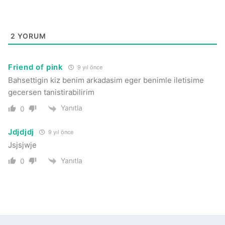
2
YORUM
Friend of pink
9 yıl önce
Bahsettigin kiz benim arkadasim eger benimle iletisime
gecersen tanistirabilirim
Yanıtla
0
Jdjdjdj
9 yıl önce
Jsjsjwje
Yanıtla
0