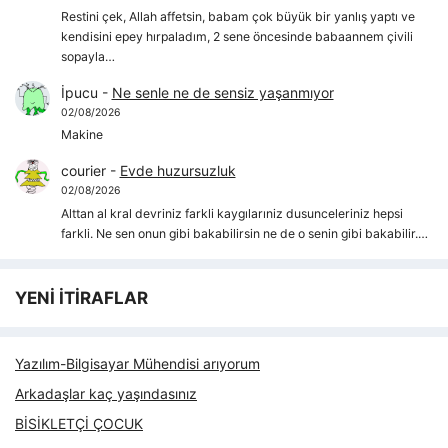
Restini çek, Allah affetsin, babam çok büyük bir yanlış yaptı ve
kendisini epey hırpaladım, 2 sene öncesinde babaannem çivili
sopayla…
İpucu
-
Ne senle ne de sensiz yaşanmıyor
02/08/2026
Makine
courier
-
Evde huzursuzluk
02/08/2026
Alttan al kral devriniz farkli kaygılarıniz dusunceleriniz hepsi
farkli. Ne sen onun gibi bakabilirsin ne de o senin gibi bakabilir.…
YENİ İTİRAFLAR
Yazılım-Bilgisayar Mühendisi arıyorum
Arkadaşlar kaç yaşındasınız
BİSİKLETÇİ ÇOCUK