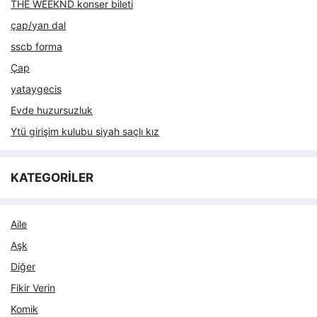
THE WEEKND konser bileti
çap/yan dal
sscb forma
Çap
yataygecis
Evde huzursuzluk
Ytü girişim kulubu siyah saçlı kız
KATEGORİLER
Aile
Aşk
Diğer
Fikir Verin
Komik