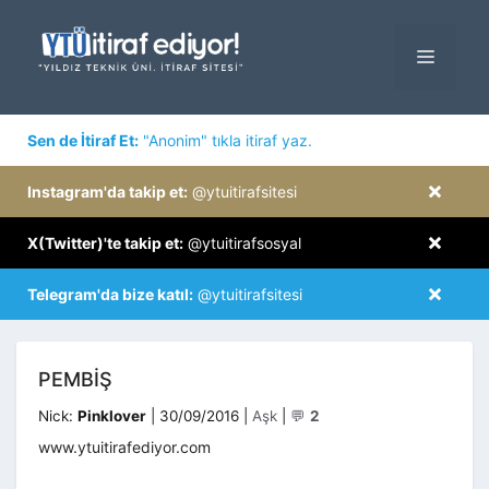
İçeriğe
atla
MENÜ
×
Sen de İtiraf Et:
"Anonim" tıkla itiraf yaz.
×
Instagram'da takip et:
@ytuitirafsitesi
×
X(Twitter)'te takip et:
@ytuitirafsosyal
×
Telegram'da bize katıl:
@ytuitirafsitesi
PEMBIŞ
Kategoriler
Nick:
Pinklover
|
30/09/2016
|
Aşk
|
💬
2
www.ytuitirafediyor.com