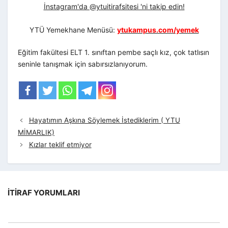
İnstagram'da @ytuitirafsitesi 'ni takip edin!
YTÜ Yemekhane Menüsü:
ytukampus.com/yemek
Eğitim fakültesi ELT 1. sınıftan pembe saçlı kız, çok tatlısın
seninle tanışmak için sabırsızlanıyorum.
Hayatımın Aşkına Söylemek İstediklerim ( YTU
MİMARLIK)
Kızlar teklif etmiyor
İTIRAF YORUMLARI