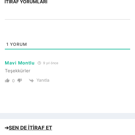
İTIRAF YORUMLARI
1
YORUM
Mavi Montlu
9 yıl önce
Teşekkürler
Yanıtla
0
➔
SEN DE İTİRAF ET