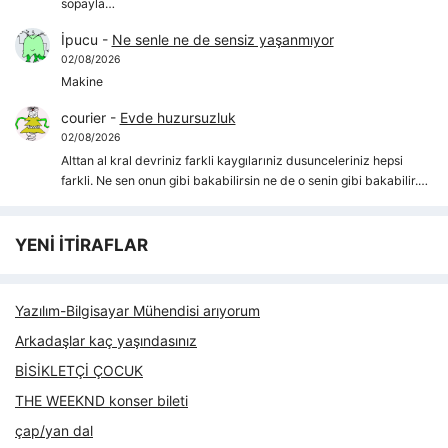
sopayla…
İpucu
-
Ne senle ne de sensiz yaşanmıyor
02/08/2026
Makine
courier
-
Evde huzursuzluk
02/08/2026
Alttan al kral devriniz farkli kaygılarıniz dusunceleriniz hepsi
farkli. Ne sen onun gibi bakabilirsin ne de o senin gibi bakabilir.…
YENİ İTİRAFLAR
Yazılım-Bilgisayar Mühendisi arıyorum
Arkadaşlar kaç yaşındasınız
BİSİKLETÇİ ÇOCUK
THE WEEKND konser bileti
çap/yan dal