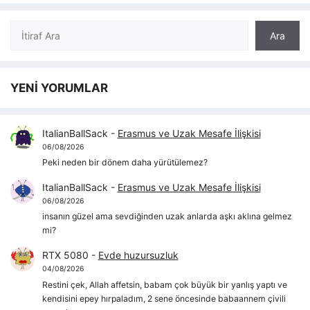
Ara
Ara
YENİ YORUMLAR
ItalianBallSack
-
Erasmus ve Uzak Mesafe İlişkisi
06/08/2026
Peki neden bir dönem daha yürütülemez?
ItalianBallSack
-
Erasmus ve Uzak Mesafe İlişkisi
06/08/2026
insanın güzel ama sevdiğinden uzak anlarda aşkı aklına gelmez
mi?
RTX 5080
-
Evde huzursuzluk
04/08/2026
Restini çek, Allah affetsin, babam çok büyük bir yanlış yaptı ve
kendisini epey hırpaladım, 2 sene öncesinde babaannem çivili