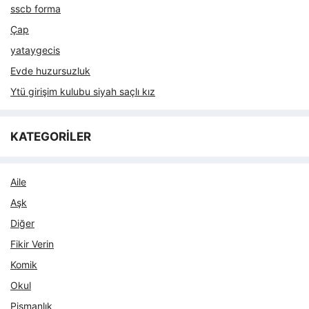
sscb forma
Çap
yataygecis
Evde huzursuzluk
Ytü girişim kulubu siyah saçlı kız
KATEGORİLER
Aile
Aşk
Diğer
Fikir Verin
Komik
Okul
Pişmanlık