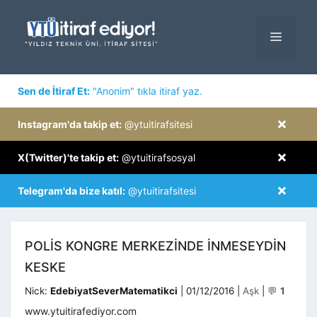
İçeriğe
atla
MENÜ
×
Sen de İtiraf Et:
"Anonim" tıkla itiraf yaz.
×
Instagram'da takip et:
@ytuitirafsitesi
×
X(Twitter)'te takip et:
@ytuitirafsosyal
×
Telegram'da bize katıl:
@ytuitirafsitesi
POLIS KONGRE MERKEZINDE INMESEYDIN
KESKE
Kategoriler
Nick:
EdebiyatSeverMatematikci
|
01/12/2016
|
Aşk
|
💬
1
www.ytuitirafediyor.com