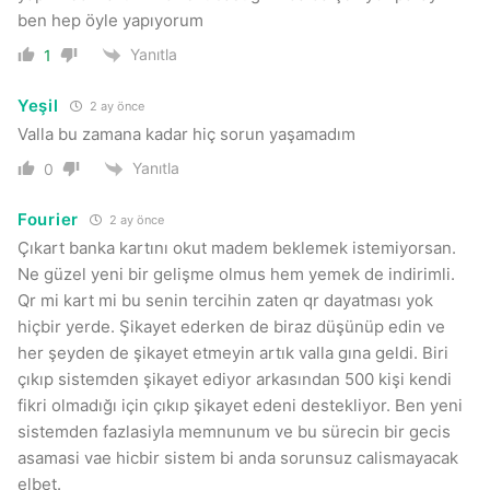
ben hep öyle yapıyorum
Yanıtla
1
Yeşil
2 ay önce
Valla bu zamana kadar hiç sorun yaşamadım
Yanıtla
0
Fourier
2 ay önce
Çıkart banka kartını okut madem beklemek istemiyorsan.
Ne güzel yeni bir gelişme olmus hem yemek de indirimli.
Qr mi kart mi bu senin tercihin zaten qr dayatması yok
hiçbir yerde. Şikayet ederken de biraz düşünüp edin ve
her şeyden de şikayet etmeyin artık valla gına geldi. Biri
çıkıp sistemden şikayet ediyor arkasından 500 kişi kendi
fikri olmadığı için çıkıp şikayet edeni destekliyor. Ben yeni
sistemden fazlasiyla memnunum ve bu sürecin bir gecis
asamasi vae hicbir sistem bi anda sorunsuz calismayacak
elbet.