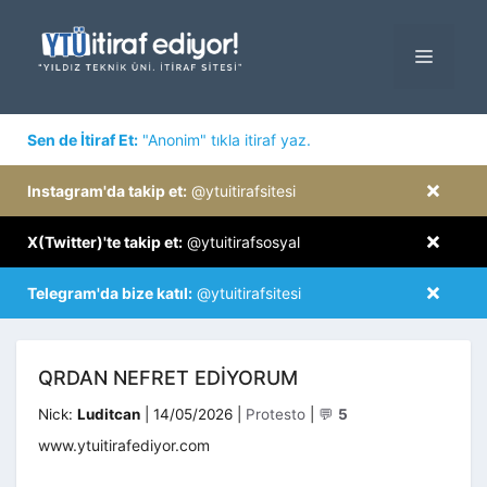
İçeriğe
atla
MENÜ
×
Sen de İtiraf Et:
"Anonim" tıkla itiraf yaz.
×
Instagram'da takip et:
@ytuitirafsitesi
×
X(Twitter)'te takip et:
@ytuitirafsosyal
×
Telegram'da bize katıl:
@ytuitirafsitesi
QRDAN NEFRET EDIYORUM
Kategoriler
Nick:
Luditcan
|
14/05/2026
|
Protesto
|
💬
5
www.ytuitirafediyor.com