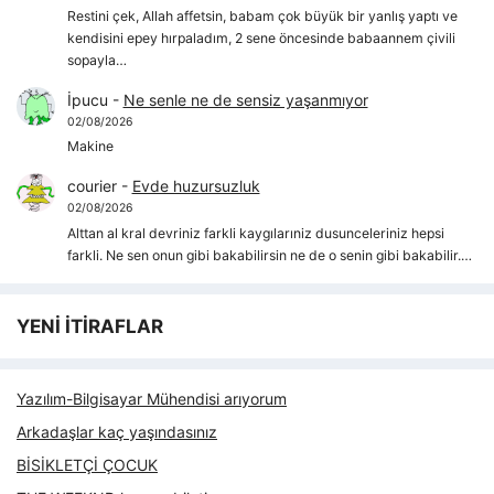
Restini çek, Allah affetsin, babam çok büyük bir yanlış yaptı ve
kendisini epey hırpaladım, 2 sene öncesinde babaannem çivili
sopayla…
İpucu
-
Ne senle ne de sensiz yaşanmıyor
02/08/2026
Makine
courier
-
Evde huzursuzluk
02/08/2026
Alttan al kral devriniz farkli kaygılarıniz dusunceleriniz hepsi
farkli. Ne sen onun gibi bakabilirsin ne de o senin gibi bakabilir.…
YENİ İTİRAFLAR
Yazılım-Bilgisayar Mühendisi arıyorum
Arkadaşlar kaç yaşındasınız
BİSİKLETÇİ ÇOCUK