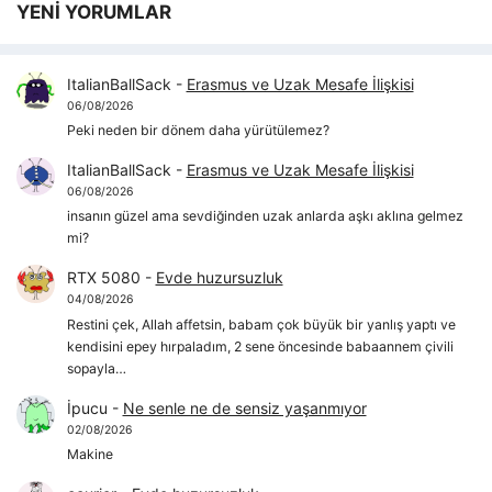
YENİ YORUMLAR
ItalianBallSack
-
Erasmus ve Uzak Mesafe İlişkisi
06/08/2026
Peki neden bir dönem daha yürütülemez?
ItalianBallSack
-
Erasmus ve Uzak Mesafe İlişkisi
06/08/2026
insanın güzel ama sevdiğinden uzak anlarda aşkı aklına gelmez
mi?
RTX 5080
-
Evde huzursuzluk
04/08/2026
Restini çek, Allah affetsin, babam çok büyük bir yanlış yaptı ve
kendisini epey hırpaladım, 2 sene öncesinde babaannem çivili
sopayla…
İpucu
-
Ne senle ne de sensiz yaşanmıyor
02/08/2026
Makine