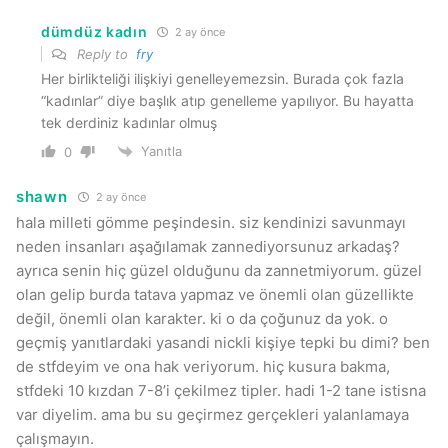
dümdüz kadın
2 ay önce
Reply to
fry
Her birlikteliği ilişkiyi genelleyemezsin. Burada çok fazla
“kadınlar” diye başlık atıp genelleme yapılıyor. Bu hayatta
tek derdiniz kadınlar olmuş
Yanıtla
0
shawn
2 ay önce
hala milleti gömme peşindesin. siz kendinizi savunmayı
neden insanları aşağılamak zannediyorsunuz arkadaş?
ayrıca senin hiç güzel olduğunu da zannetmiyorum. güzel
olan gelip burda tatava yapmaz ve önemli olan güzellikte
değil, önemli olan karakter. ki o da çoğunuz da yok. o
geçmiş yanıtlardaki yasandi nickli kişiye tepki bu dimi? ben
de stfdeyim ve ona hak veriyorum. hiç kusura bakma,
stfdeki 10 kızdan 7-8’i çekilmez tipler. hadi 1-2 tane istisna
var diyelim. ama bu su geçirmez gerçekleri yalanlamaya
çalışmayın.