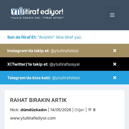
İçeriğe
atla
MENÜ
×
Sen de İtiraf Et:
"Anonim" tıkla itiraf yaz.
×
Instagram'da takip et:
@ytuitirafsitesi
×
X(Twitter)'te takip et:
@ytuitirafsosyal
×
Telegram'da bize katıl:
@ytuitirafsitesi
RAHAT BIRAKIN ARTIK
Kategoriler
Nick:
dümdüzkadın
|
14/05/2026
|
Diğer
|
💬
8
www.ytuitirafediyor.com