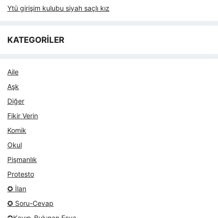
Ytü girişim kulubu siyah saçlı kız
KATEGORİLER
Aile
Aşk
Diğer
Fikir Verin
Komik
Okul
Pişmanlık
Protesto
✪ İlan
✪ Soru-Cevap
✪Kayıp-Bulunan Eşya