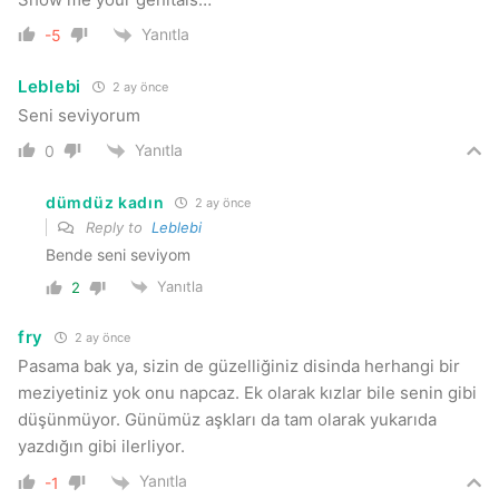
Yanıtla
-5
Leblebi
2 ay önce
Seni seviyorum
Yanıtla
0
dümdüz kadın
2 ay önce
Reply to
Leblebi
Bende seni seviyom
Yanıtla
2
fry
2 ay önce
Pasama bak ya, sizin de güzelliğiniz disinda herhangi bir
meziyetiniz yok onu napcaz. Ek olarak kızlar bile senin gibi
düşünmüyor. Günümüz aşkları da tam olarak yukarıda
yazdığın gibi ilerliyor.
Yanıtla
-1