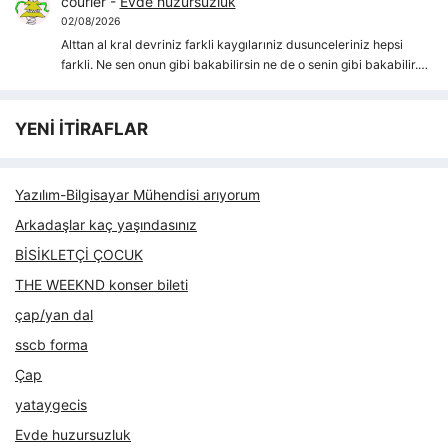
courier
-
Evde huzursuzluk
02/08/2026
Alttan al kral devriniz farkli kaygılarıniz dusunceleriniz hepsi
farkli. Ne sen onun gibi bakabilirsin ne de o senin gibi bakabilir.…
YENİ İTİRAFLAR
Yazılım-Bilgisayar Mühendisi arıyorum
Arkadaşlar kaç yaşındasınız
BİSİKLETÇİ ÇOCUK
THE WEEKND konser bileti
çap/yan dal
sscb forma
Çap
yataygecis
Evde huzursuzluk