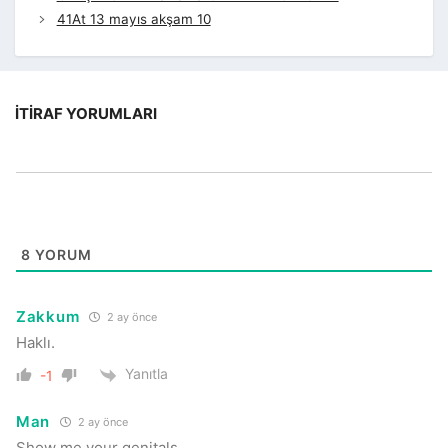
41At 13 mayıs akşam 10
İTIRAF YORUMLARI
8
YORUM
Zakkum
2 ay önce
Haklı.
Yanıtla
-1
Man
2 ay önce
Show me your genitals…