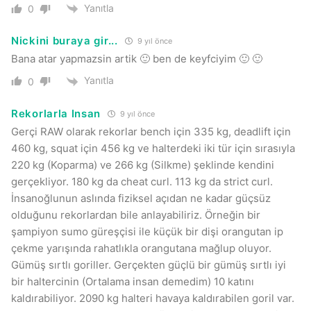
Yanıtla
0
Nickini buraya gir...
9 yıl önce
Bana atar yapmazsin artik 🙂 ben de keyfciyim 🙂 🙂
Yanıtla
0
Rekorlarla Insan
9 yıl önce
Gerçi RAW olarak rekorlar bench için 335 kg, deadlift için
460 kg, squat için 456 kg ve halterdeki iki tür için sırasıyla
220 kg (Koparma) ve 266 kg (Silkme) şeklinde kendini
gerçekliyor. 180 kg da cheat curl. 113 kg da strict curl.
İnsanoğlunun aslında fiziksel açıdan ne kadar güçsüz
olduğunu rekorlardan bile anlayabiliriz. Örneğin bir
şampiyon sumo güreşçisi ile küçük bir dişi orangutan ip
çekme yarışında rahatlıkla orangutana mağlup oluyor.
Gümüş sırtlı goriller. Gerçekten güçlü bir gümüş sırtlı iyi
bir haltercinin (Ortalama insan demedim) 10 katını
kaldırabiliyor. 2090 kg halteri havaya kaldırabilen goril var.