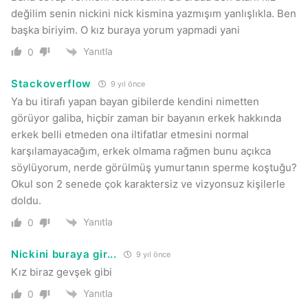
değilim senin nickini nick kismina yazmışım yanlışlıkla. Ben
başka biriyim. O kız buraya yorum yapmadi yani
Yanıtla
0
Stackoverflow
9 yıl önce
Ya bu itirafı yapan bayan gibilerde kendini nimetten
görüyor galiba, hiçbir zaman bir bayanın erkek hakkında
erkek belli etmeden ona iltifatlar etmesini normal
karşılamayacağım, erkek olmama rağmen bunu açıkca
söylüyorum, nerde görülmüş yumurtanın sperme koştuğu?
Okul son 2 senede çok karaktersiz ve vizyonsuz kişilerle
doldu.
Yanıtla
0
Nickini buraya gir...
9 yıl önce
Kız biraz gevşek gibi
Yanıtla
0