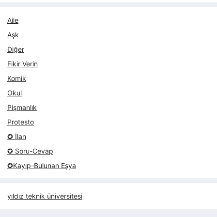
Aile
Aşk
Diğer
Fikir Verin
Komik
Okul
Pişmanlık
Protesto
✪ İlan
✪ Soru-Cevap
✪Kayıp-Bulunan Eşya
yıldız teknik üniversitesi