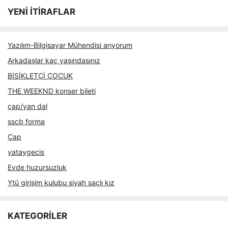
YENİ İTİRAFLAR
Yazılım-Bilgisayar Mühendisi arıyorum
Arkadaşlar kaç yaşındasınız
BİSİKLETÇİ ÇOCUK
THE WEEKND konser bileti
çap/yan dal
sscb forma
Çap
yataygecis
Evde huzursuzluk
Ytü girişim kulubu siyah saçlı kız
KATEGORİLER