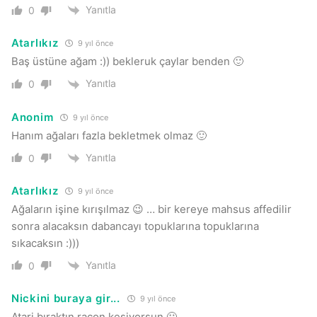
Yanıtla
0
Atarlıkız
9 yıl önce
Baş üstüne ağam :)) bekleruk çaylar benden 🙂
Yanıtla
0
Anonim
9 yıl önce
Hanım ağaları fazla bekletmek olmaz 🙂
Yanıtla
0
Atarlıkız
9 yıl önce
Ağaların işine kırışılmaz 😉 … bir kereye mahsus affedilir
sonra alacaksın dabancayı topuklarına topuklarına
sıkacaksın :)))
Yanıtla
0
Nickini buraya gir...
9 yıl önce
Atari bıraktın racon kesiyorsun 🙂