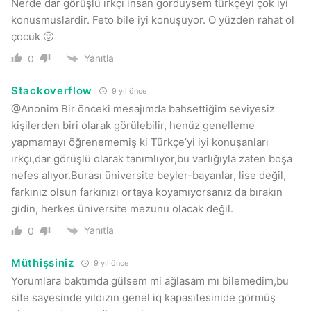
Nerde dar görüşlü ırkçı insan gorduysem türkçeyi çok iyi
konusmuslardir. Feto bile iyi konuşuyor. O yüzden rahat ol
çocuk 🙂
Yanıtla
0
Stackoverflow
9 yıl önce
@Anonim Bir önceki mesajımda bahsettiğim seviyesiz
kişilerden biri olarak görülebilir, henüz genelleme
yapmamayı öğrenememiş ki Türkçe’yi iyi konuşanları
ırkçı,dar görüşlü olarak tanımlıyor,bu varlığıyla zaten boşa
nefes alıyor.Burası üniversite beyler-bayanlar, lise değil,
farkınız olsun farkınızı ortaya koyamıyorsanız da bırakın
gidin, herkes üniversite mezunu olacak değil.
Yanıtla
0
Müthişsiniz
9 yıl önce
Yorumlara baktımda gülsem mi ağlasam mı bilemedim,bu
site sayesinde yıldızın genel iq kapasıtesinide görmüş