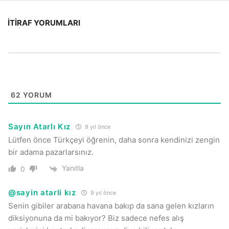
İTIRAF YORUMLARI
62
YORUM
Sayın Atarlı Kız
9 yıl önce
Lütfen önce Türkçeyi öğrenin, daha sonra kendinizi zengin
bir adama pazarlarsınız.
Yanıtla
0
@sayin atarli kız
9 yıl önce
Senin gibiler arabana havana bakıp da sana gelen kızların
diksiyonuna da mi bakıyor? Biz sadece nefes alış