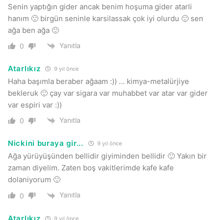
Senin yaptığın gider ancak benim hoşuma gider atarli
hanım 🙂 birgün seninle karsilassak çok iyi olurdu 🙂 sen
ağa ben ağa 🙂
Yanıtla
0
Atarlıkız
9 yıl önce
Haha başımla beraber ağaam :)) … kimya-metalürjiye
bekleruk 🙂 çay var sigara var muhabbet var atar var gider
var espiri var :))
Yanıtla
0
Nickini buraya gir...
9 yıl önce
Ağa yürüyüşünden bellidir giyiminden bellidir 🙂 Yakın bir
zaman diyelim. Zaten boş vakitlerimde kafe kafe
dolaniyorum 🙂
Yanıtla
0
Atarlıkız
9 yıl önce