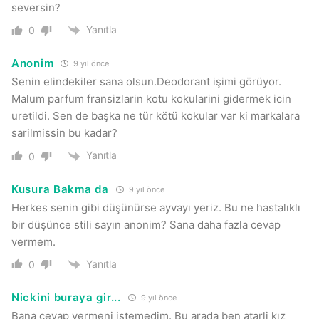
seversin?
Yanıtla
0
Anonim
9 yıl önce
Senin elindekiler sana olsun.Deodorant işimi görüyor.
Malum parfum fransizlarin kotu kokularini gidermek icin
uretildi. Sen de başka ne tür kötü kokular var ki markalara
sarilmissin bu kadar?
Yanıtla
0
Kusura Bakma da
9 yıl önce
Herkes senin gibi düşünürse ayvayı yeriz. Bu ne hastalıklı
bir düşünce stili sayın anonim? Sana daha fazla cevap
vermem.
Yanıtla
0
Nickini buraya gir...
9 yıl önce
Bana cevap vermeni istemedim. Bu arada ben atarli kız