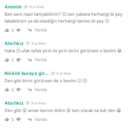
Anonim
9 yıl önce
Ben seni nasıl taniyabilirim? 🙂 sen yakana herhangi bi şey
takabilirsin ya da istediğin herhangi tanıtıcı bi şey 🙂
Yanıtla
0
Atarlıkız
9 yıl önce
Haha 🙂 ufak tefek şirin mı şirin birini görürsen o benim 😀
Yanıtla
0
Nickini buraya gir...
9 yıl önce
Dev gibi birini görürsen de o benim 🙂 🙂
Yanıtla
0
Atarlıkız
9 yıl önce
Dev gibi 😮 aman tanrım didim 😮 tam olarak ne kdr dev 😀
Yanıtla
0