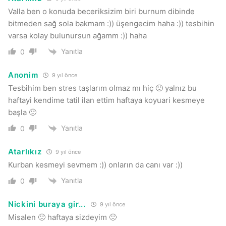
Valla ben o konuda beceriksizim biri burnum dibinde
bitmeden sağ sola bakmam :)) üşengecim haha :)) tesbihin
varsa kolay bulunursun ağamm :)) haha
Yanıtla
0
Anonim
9 yıl önce
Tesbihim ben stres taşlarım olmaz mı hiç 🙂 yalnız bu
haftayi kendime tatil ilan ettim haftaya koyuari kesmeye
başla 🙂
Yanıtla
0
Atarlıkız
9 yıl önce
Kurban kesmeyi sevmem :)) onların da canı var :))
Yanıtla
0
Nickini buraya gir...
9 yıl önce
Misalen 🙂 haftaya sizdeyim 🙂