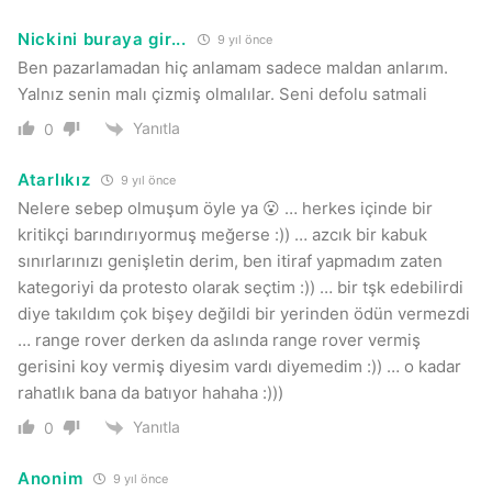
Nickini buraya gir...
9 yıl önce
Ben pazarlamadan hiç anlamam sadece maldan anlarım.
Yalnız senin malı çizmiş olmalılar. Seni defolu satmali
Yanıtla
0
Atarlıkız
9 yıl önce
Nelere sebep olmuşum öyle ya 😮 … herkes içinde bir
kritikçi barındırıyormuş meğerse :)) … azcık bir kabuk
sınırlarınızı genişletin derim, ben itiraf yapmadım zaten
kategoriyi da protesto olarak seçtim :)) … bir tşk edebilirdi
diye takıldım çok bişey değildi bir yerinden ödün vermezdi
… range rover derken da aslında range rover vermiş
gerisini koy vermiş diyesim vardı diyemedim :)) … o kadar
rahatlık bana da batıyor hahaha :)))
Yanıtla
0
Anonim
9 yıl önce