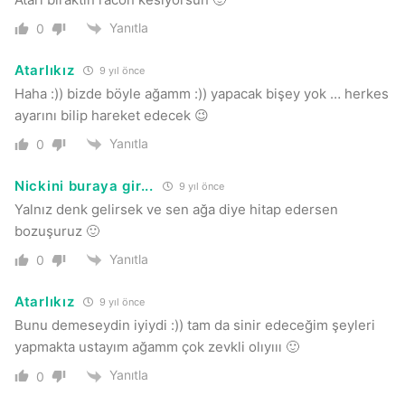
Yanıtla
0
Atarlıkız
9 yıl önce
Haha :)) bizde böyle ağamm :)) yapacak bişey yok … herkes
ayarını bilip hareket edecek 😉
Yanıtla
0
Nickini buraya gir...
9 yıl önce
Yalnız denk gelirsek ve sen ağa diye hitap edersen
bozuşuruz 🙂
Yanıtla
0
Atarlıkız
9 yıl önce
Bunu demeseydin iyiydi :)) tam da sinir edeceğim şeyleri
yapmakta ustayım ağamm çok zevkli olıyııı 🙂
Yanıtla
0