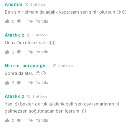
Anonim
9 yıl önce
Ben sinir olmam da ağalık yaparsam sen sinir olursun 🙂 🙂
Yanıtla
0
Atarlıkız
9 yıl önce
Ona af’ım olmaz bak :)))))
Yanıtla
0
Nickini buraya gir...
9 yıl önce
Sonra da atar.. 🙂 🙂
Yanıtla
0
Atarlıkız
9 yıl önce
Yani :)) bekleriz artık 🙂 denk gelirsen çay ısmarlarım :))
gelmezsen soğutmadan ben içerum :)))
Yanıtla
0