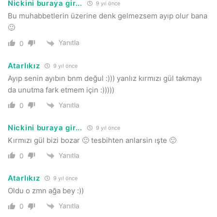
Nickini buraya gir...
9 yıl önce
Bu muhabbetlerin üzerine denk gelmezsem ayıp olur bana
🙂
Yanıtla
0
Atarlıkız
9 yıl önce
Ayıp senin ayıbın bnm değul :))) yanlız kırmızı gül takmayı
da unutma fark etmem için :)))))
Yanıtla
0
Nickini buraya gir...
9 yıl önce
Kırmızı gül bizi bozar 🙂 tesbihten anlarsin ışte 🙂
Yanıtla
0
Atarlıkız
9 yıl önce
Oldu o zmn ağa bey :))
Yanıtla
0