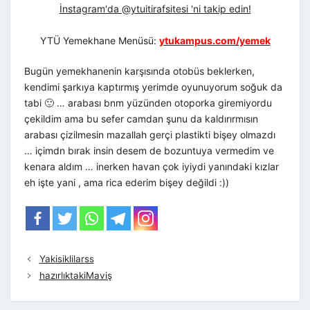
İnstagram'da @ytuitirafsitesi 'ni takip edin!
YTÜ Yemekhane Menüsü:
ytukampus.com/yemek
Bugün yemekhanenin karşısında otobüs beklerken,
kendimi şarkıya kaptırmış yerimde oyunuyorum soğuk da
tabi 🙂 … arabası bnm yüzünden otoporka giremiyordu
çekildim ama bu sefer camdan şunu da kaldırırmısın
arabası çizilmesin mazallah gerçi plastikti bişey olmazdı
… içimdn bırak insin desem de bozuntuya vermedim ve
kenara aldım … inerken havan çok iyiydi yanındaki kızlar
eh işte yani , ama rica ederim bişey değildi :))
Yakisiklilarss
hazırlıktakiMaviş