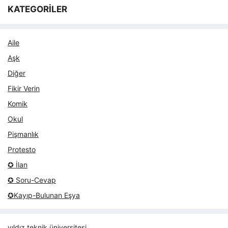
KATEGORİLER
Aile
Aşk
Diğer
Fikir Verin
Komik
Okul
Pişmanlık
Protesto
✪ İlan
✪ Soru-Cevap
✪Kayıp-Bulunan Eşya
yıldız teknik üniversitesi