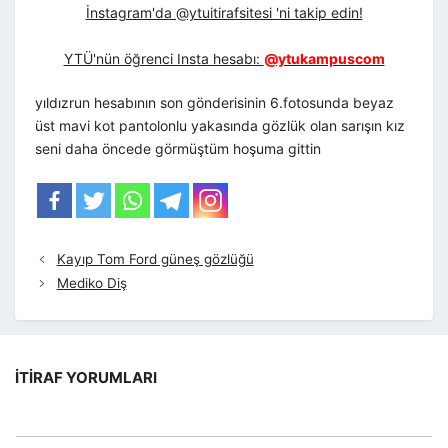
İnstagram'da @ytuitirafsitesi 'ni takip edin!
YTÜ'nün öğrenci Insta hesabı:
@ytukampuscom
yıldızrun hesabının son gönderisinin 6.fotosunda beyaz
üst mavi kot pantolonlu yakasında gözlük olan sarışın kız
seni daha öncede görmüştüm hoşuma gittin
Kayıp Tom Ford güneş gözlüğü
Mediko Diş
İTIRAF YORUMLARI