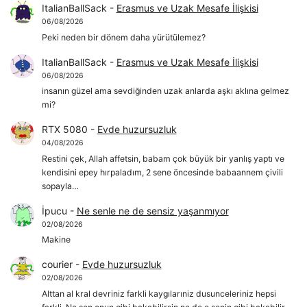
ItalianBallSack
-
Erasmus ve Uzak Mesafe İlişkisi
06/08/2026
Peki neden bir dönem daha yürütülemez?
ItalianBallSack
-
Erasmus ve Uzak Mesafe İlişkisi
06/08/2026
insanın güzel ama sevdiğinden uzak anlarda aşkı aklına gelmez
mi?
RTX 5080
-
Evde huzursuzluk
04/08/2026
Restini çek, Allah affetsin, babam çok büyük bir yanlış yaptı ve
kendisini epey hırpaladım, 2 sene öncesinde babaannem çivili
sopayla…
İpucu
-
Ne senle ne de sensiz yaşanmıyor
02/08/2026
Makine
courier
-
Evde huzursuzluk
02/08/2026
Alttan al kral devriniz farkli kaygılarıniz dusunceleriniz hepsi