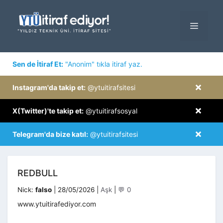
İçeriğe
atla
MENÜ
×
Sen de İtiraf Et:
"Anonim" tıkla itiraf yaz.
×
Instagram'da takip et:
@ytuitirafsitesi
×
X(Twitter)'te takip et:
@ytuitirafsosyal
×
Telegram'da bize katıl:
@ytuitirafsitesi
REDBULL
Kategoriler
Nick:
falso
|
28/05/2026
|
Aşk
|
💬 0
www.ytuitirafediyor.com