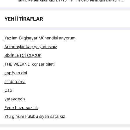
farkli. Ne sen onun gibi bakabilirsin ne de o senin gibi bakabilir.…
YENİ İTİRAFLAR
Yazılım-Bilgisayar Mühendisi arıyorum
Arkadaşlar kaç yaşındasınız
BİSİKLETÇİ ÇOCUK
THE WEEKND konser bileti
çap/yan dal
sscb forma
Çap
yataygecis
Evde huzursuzluk
Ytü girişim kulubu siyah saçlı kız