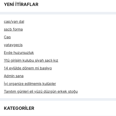
YENİ İTİRAFLAR
çap/yan dal
sscb forma
Çap
yataygecis
Evde huzursuzluk
Ytü girişim kulubu siyah saçlı kız
14 eylülde dönem mi başlıyo
Admin sana
İyi organize edilmemiş kulüpler
Tanıtım günleri eli yüzü düzgün erkek stoğu
KATEGORİLER