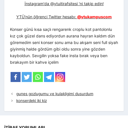
İnstagram'da @ytuitirafsitesi 'ni takip edin!
YTÜ'nün öğrenci Twitter hesabı:
@ytukampuscom
Konser günü kısa saçlı rengarenk croplu kot pantolonlu
kız çok güzel dans ediyordun aurana hayran kaldım dün
göremedim seni konser sonu ama bu akşam seni full siyah
giyinmiş halde gördüm gibi oldu sonra yine gözden
kayboldun. Sevgilin yoksa fake insta bırak veya ben
bırakayım bir kahve içelim
gunes gozlugumu ve kulakligimi dusurdum
konserdeki iki kiz
İTIRAF YORUMLARI