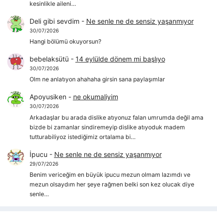
kesinlikle aileni…
Deli gibi sevdim
-
Ne senle ne de sensiz yaşanmıyor
30/07/2026
Hangi bölümü okuyorsun?
bebelaksütü
-
14 eylülde dönem mi başlıyo
30/07/2026
Olm ne anlatıyon ahahaha girsin sana paylaşımlar
Apoyusiken
-
ne okumaliyim
30/07/2026
Arkadaşlar bu arada dislike atıyonuz falan umrumda değil ama
bizde bi zamanlar sindiremeyip dislike atıyoduk madem
tutturabiliyoz istediğimiz ortalama bi…
İpucu
-
Ne senle ne de sensiz yaşanmıyor
29/07/2026
Benim vericeğim en büyük ipucu mezun olmam lazımdı ve
mezun olsaydım her şeye rağmen belki son kez olucak diye
senle…