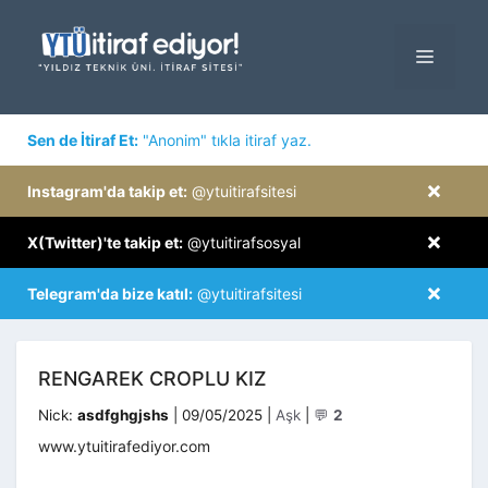
İçeriğe
atla
MENÜ
×
Sen de İtiraf Et:
"Anonim" tıkla itiraf yaz.
×
Instagram'da takip et:
@ytuitirafsitesi
×
X(Twitter)'te takip et:
@ytuitirafsosyal
×
Telegram'da bize katıl:
@ytuitirafsitesi
RENGAREK CROPLU KIZ
Kategoriler
Nick:
asdfghgjshs
|
09/05/2025
|
Aşk
|
💬
2
www.ytuitirafediyor.com