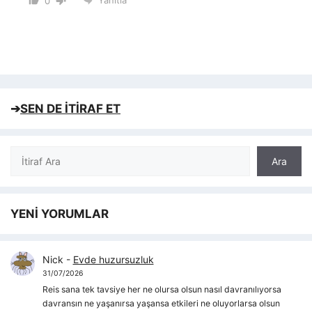
0
➔
SEN DE İTİRAF ET
Ara
Ara
YENİ YORUMLAR
Nick
-
Evde huzursuzluk
31/07/2026
Reis sana tek tavsiye her ne olursa olsun nasıl davranılıyorsa
davransın ne yaşanırsa yaşansa etkileri ne oluyorlarsa olsun