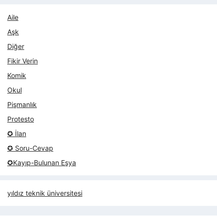
Aile
Aşk
Diğer
Fikir Verin
Komik
Okul
Pişmanlık
Protesto
✪ İlan
✪ Soru-Cevap
✪Kayıp-Bulunan Eşya
yıldız teknik üniversitesi