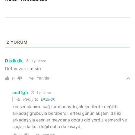
2
YORUM
Dkdkdk
1 yıl önce
Detay verir misin
Yanıtla
0
asdfgh
1 yıl önce
Reply to
Dkdkdk
konser alanının sağ tarafındaydı çok içerilerde değildi.
arkadaş grubuyla beraberdi. ertesi günün akşamı da iki
arkadaşıyla esenler meydana doğru gidiyordu. esmerdi ve
saçlar da küt değil daha da kısaydı
Yanıtla