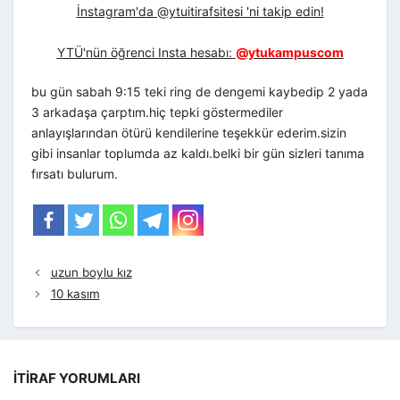
İnstagram'da @ytuitirafsitesi 'ni takip edin!
YTÜ'nün öğrenci Insta hesabı:
@ytukampuscom
bu gün sabah 9:15 teki ring de dengemi kaybedip 2 yada
3 arkadaşa çarptım.hiç tepki göstermediler
anlayışlarından ötürü kendilerine teşekkür ederim.sizin
gibi insanlar toplumda az kaldı.belki bir gün sizleri tanıma
fırsatı bulurum.
uzun boylu kız
10 kasım
İTIRAF YORUMLARI