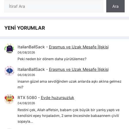
Ara
Ara
YENİ YORUMLAR
ItalianBallSack
-
Erasmus ve Uzak Mesafe İlişkisi
06/08/2026
Peki neden bir dönem daha yürütülemez?
ItalianBallSack
-
Erasmus ve Uzak Mesafe İlişkisi
06/08/2026
insanın güzel ama sevdiğinden uzak anlarda aşkı aklına gelmez
mi?
RTX 5080
-
Evde huzursuzluk
04/08/2026
Restini çek, Allah affetsin, babam çok büyük bir yanlış yaptı ve
kendisini epey hırpaladım, 2 sene öncesinde babaannem çivili
sopayla…