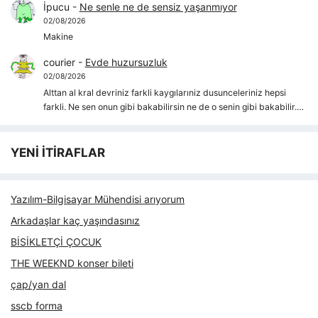
İpucu
-
Ne senle ne de sensiz yaşanmıyor
02/08/2026
Makine
courier
-
Evde huzursuzluk
02/08/2026
Alttan al kral devriniz farkli kaygılarıniz dusunceleriniz hepsi
farkli. Ne sen onun gibi bakabilirsin ne de o senin gibi bakabilir.…
YENİ İTİRAFLAR
Yazılım-Bilgisayar Mühendisi arıyorum
Arkadaşlar kaç yaşındasınız
BİSİKLETÇİ ÇOCUK
THE WEEKND konser bileti
çap/yan dal
sscb forma