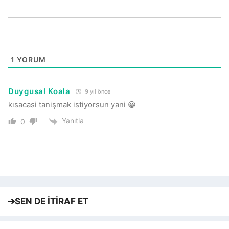
1
YORUM
Duygusal Koala
9 yıl önce
kısacasi tanişmak istiyorsun yani 😀
Yanıtla
0
➔
SEN DE İTİRAF ET