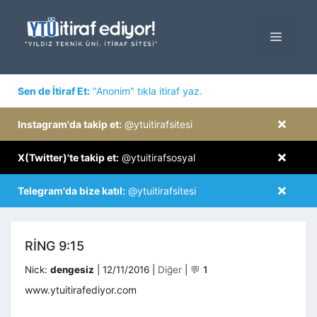
İçeriğe
atla
MENÜ
×
Sen de İtiraf Et:
"Anonim" tıkla itiraf yaz.
×
Instagram'da takip et:
@ytuitirafsitesi
×
X(Twitter)'te takip et:
@ytuitirafsosyal
×
Telegram'da bize katıl:
@ytuitirafsitesi
RING 9:15
Kategoriler
Nick:
dengesiz
|
12/11/2016
|
Diğer
|
💬
1
www.ytuitirafediyor.com