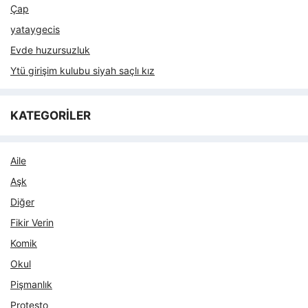
Çap
yataygecis
Evde huzursuzluk
Ytü girişim kulubu siyah saçlı kız
KATEGORİLER
Aile
Aşk
Diğer
Fikir Verin
Komik
Okul
Pişmanlık
Protesto