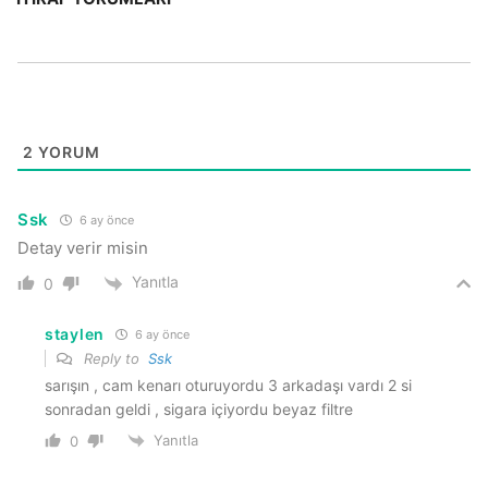
2
YORUM
Ssk
6 ay önce
Detay verir misin
Yanıtla
0
staylen
6 ay önce
Reply to
Ssk
sarışın , cam kenarı oturuyordu 3 arkadaşı vardı 2 si
sonradan geldi , sigara içiyordu beyaz filtre
Yanıtla
0