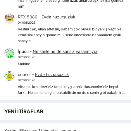
insanın güzel ama sevdiğinden uzak anlarda aşkı aklına gelmez
mi?
RTX 5080
-
Evde huzursuzluk
04/08/2026
Restini çek, Allah affetsin, babam çok büyük bir yanlış yaptı ve
kendisini epey hırpaladım, 2 sene öncesinde babaannem çivili
sopayla…
İpucu
-
Ne senle ne de sensiz yaşanmıyor
02/08/2026
Makine
courier
-
Evde huzursuzluk
02/08/2026
Alttan al kral devriniz farkli kaygılarıniz dusunceleriniz hepsi
farkli. Ne sen onun gibi bakabilirsin ne de o senin gibi bakabilir.…
YENİ İTİRAFLAR
Yazılım-Bilgisayar Mühendisi arıyorum