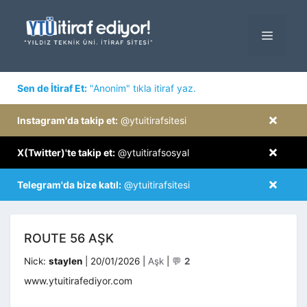
İçeriğe
atla
MENÜ
×
Sen de İtiraf Et:
"Anonim" tıkla itiraf yaz.
×
Instagram'da takip et:
@ytuitirafsitesi
×
X(Twitter)'te takip et:
@ytuitirafsosyal
×
Telegram'da bize katıl:
@ytuitirafsitesi
ROUTE 56 AŞK
Kategoriler
Nick:
staylen
|
20/01/2026
|
Aşk
|
💬
2
www.ytuitirafediyor.com