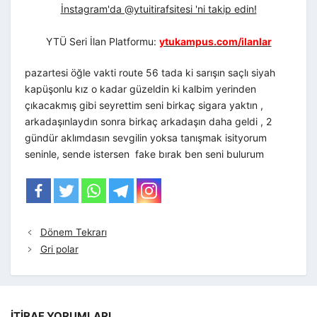
İnstagram'da @ytuitirafsitesi 'ni takip edin!
YTÜ Seri İlan Platformu:
ytukampus.com/ilanlar
pazartesi öğle vakti route 56 tada ki sarışın saçlı siyah
kapüşonlu kız o kadar güzeldin ki kalbim yerinden
çıkacakmış gibi seyrettim seni birkaç sigara yaktın ,
arkadaşınlaydın sonra birkaç arkadaşın daha geldi , 2
gündür aklımdasın sevgilin yoksa tanışmak isityorum
seninle, sende istersen fake bırak ben seni bulurum
Dönem Tekrarı
Gri polar
İTIRAF YORUMLARI