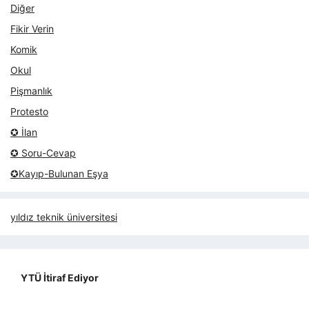
Diğer
Fikir Verin
Komik
Okul
Pişmanlık
Protesto
✪ İlan
✪ Soru-Cevap
✪Kayıp-Bulunan Eşya
yıldız teknik üniversitesi
YTÜ İtiraf Ediyor