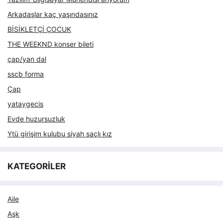
Arkadaşlar kaç yaşındasınız
BİSİKLETÇİ ÇOCUK
THE WEEKND konser bileti
çap/yan dal
sscb forma
Çap
yataygecis
Evde huzursuzluk
Ytü girişim kulubu siyah saçlı kız
KATEGORİLER
Aile
Aşk