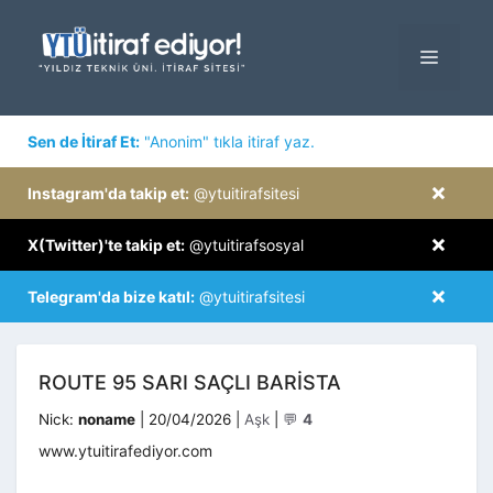
İçeriğe
atla
MENÜ
×
Sen de İtiraf Et:
"Anonim" tıkla itiraf yaz.
×
Instagram'da takip et:
@ytuitirafsitesi
×
X(Twitter)'te takip et:
@ytuitirafsosyal
×
Telegram'da bize katıl:
@ytuitirafsitesi
ROUTE 95 SARI SAÇLI BARISTA
Kategoriler
Nick:
noname
|
20/04/2026
|
Aşk
|
💬
4
www.ytuitirafediyor.com