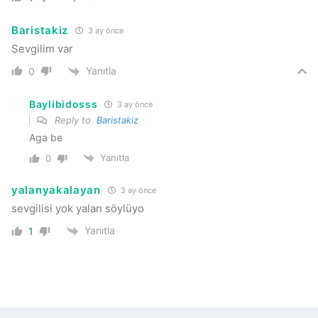
Baristakiz
3 ay önce
Sevgilim var
Yanıtla
0
Baylibidosss
3 ay önce
Reply to
Baristakiz
Aga be
Yanıtla
0
yalanyakalayan
3 ay önce
sevgilisi yok yalan söylüyo
Yanıtla
1