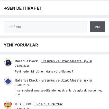
➔
SEN DE İTİRAF ET
Ara
Ara
YENİ YORUMLAR
ItalianBallSack
-
Erasmus ve Uzak Mesafe İlişkisi
06/08/2026
Peki neden bir dönem daha yürütülemez?
ItalianBallSack
-
Erasmus ve Uzak Mesafe İlişkisi
06/08/2026
insanın güzel ama sevdiğinden uzak anlarda aşkı aklına gelmez
mi?
RTX 5080
-
Evde huzursuzluk
04/08/2026