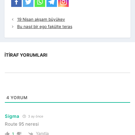
19 Nisan akşam büyükev
Bu nasıl bir ego fakülte teras
İTIRAF YORUMLARI
4
YORUM
Sigma
3 ay önce
Route 95 neresi
Yanıtla
1