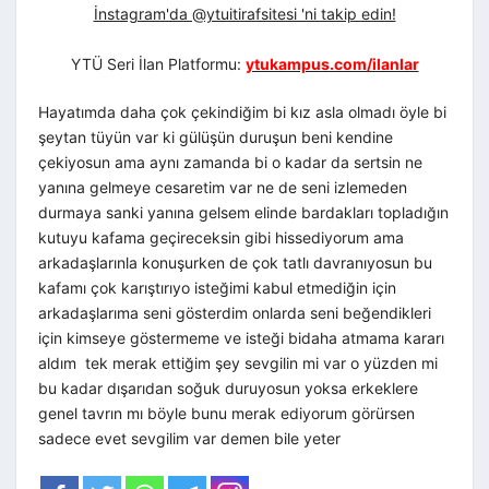
İnstagram'da @ytuitirafsitesi 'ni takip edin!
YTÜ Seri İlan Platformu:
ytukampus.com/ilanlar
Hayatımda daha çok çekindiğim bi kız asla olmadı öyle bi
şeytan tüyün var ki gülüşün duruşun beni kendine
çekiyosun ama aynı zamanda bi o kadar da sertsin ne
yanına gelmeye cesaretim var ne de seni izlemeden
durmaya sanki yanına gelsem elinde bardakları topladığın
kutuyu kafama geçireceksin gibi hissediyorum ama
arkadaşlarınla konuşurken de çok tatlı davranıyosun bu
kafamı çok karıştırıyo isteğimi kabul etmediğin için
arkadaşlarıma seni gösterdim onlarda seni beğendikleri
için kimseye göstermeme ve isteği bidaha atmama kararı
aldım tek merak ettiğim şey sevgilin mi var o yüzden mi
bu kadar dışarıdan soğuk duruyosun yoksa erkeklere
genel tavrın mı böyle bunu merak ediyorum görürsen
sadece evet sevgilim var demen bile yeter