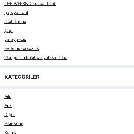
THE WEEKND konser bileti
çap/yan dal
sscb forma
Çap
yataygecis
Evde huzursuzluk
Ytü girişim kulubu siyah saçlı kız
KATEGORİLER
Aile
Aşk
Diğer
Fikir Verin
Komik