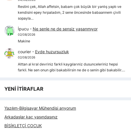
Restini çek, Allah affetsin, babam çok büyük bir yanlış yaptı ve
kendisini epey hırpaladım, 2 sene öncesinde babaannem çivili
sopayla…
İpucu
-
Ne senle ne de sensiz yaşanmıyor
02/08/2026
Makine
courier
-
Evde huzursuzluk
02/08/2026
Alttan al kral devriniz farkli kaygılarıniz dusunceleriniz hepsi
farkli. Ne sen onun gibi bakabilirsin ne de o senin gibi bakabilir.…
YENİ İTİRAFLAR
Yazılım-Bilgisayar Mühendisi arıyorum
Arkadaşlar kaç yaşındasınız
BİSİKLETÇİ ÇOCUK