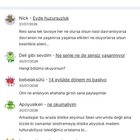
Nick
-
Evde huzursuzluk
31/07/2026
Reis sana tek tavsiye her ne olursa olsun nasıl davranılıyorsa
davransın ne yaşanırsa yaşansa etkileri ne oluyorlarsa olsun
kesinlikle aileni…
Deli gibi sevdim
-
Ne senle ne de sensiz yaşanmıyor
30/07/2026
Hangi bölümü okuyorsun?
bebelaksütü
-
14 eylülde dönem mi başlıyo
30/07/2026
Olm ne anlatıyon ahahaha girsin sana paylaşımlar
Apoyusiken
-
ne okumaliyim
30/07/2026
Arkadaşlar bu arada dislike atıyonuz falan umrumda değil ama
bizde bi zamanlar sindiremeyip dislike atıyoduk madem
tutturabiliyoz istediğimiz ortalama bi…