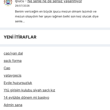
İpucu
-
Ne senle ne de sensiz yaşanmıyor
29/07/2026
Benim vericeğim en büyük ipucu mezun olmam lazımdı ve
mezun olsaydım her şeye rağmen belki son kez olucak diye
senle…
YENİ İTİRAFLAR
çap/yan dal
sscb forma
Çap
yataygecis
Evde huzursuzluk
Ytü girişim kulubu siyah saçlı kız
14 eylülde dönem mi başlıyo
Admin sana