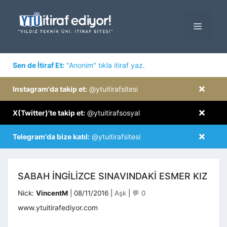
İçeriğe
atla
MENÜ
×
Sen de İtiraf Et:
"Anonim" tıkla itiraf yaz.
×
Instagram'da takip et:
@ytuitirafsitesi
×
X(Twitter)'te takip et:
@ytuitirafsosyal
×
Telegram'da bize katıl:
@ytuitirafsitesi
SABAH INGILIZCE SINAVINDAKI ESMER KIZ
Kategoriler
Nick:
VincentM
|
08/11/2016
|
Aşk
|
💬 0
www.ytuitirafediyor.com