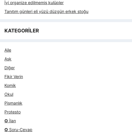
İyi organize edilmemiş kulüpler
Tanıtım günleri eli yüzü düzgün erkek stoğu
KATEGORİLER
Aile
Aşk
Diğer
Fikir Verin
Komik
Okul
Pişmanlık
Protesto
✪ İlan
✪ Soru-Cevap