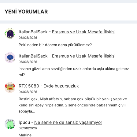
YENİ YORUMLAR
ItalianBallSack
-
Erasmus ve Uzak Mesafe İlişkisi
06/08/2026
Peki neden bir dönem daha yürütülemez?
ItalianBallSack
-
Erasmus ve Uzak Mesafe İlişkisi
06/08/2026
insanın güzel ama sevdiğinden uzak anlarda aşkı aklına gelmez
mi?
RTX 5080
-
Evde huzursuzluk
04/08/2026
Restini çek, Allah affetsin, babam çok büyük bir yanlış yaptı ve
kendisini epey hırpaladım, 2 sene öncesinde babaannem çivili
sopayla…
İpucu
-
Ne senle ne de sensiz yaşanmıyor
02/08/2026
Makine