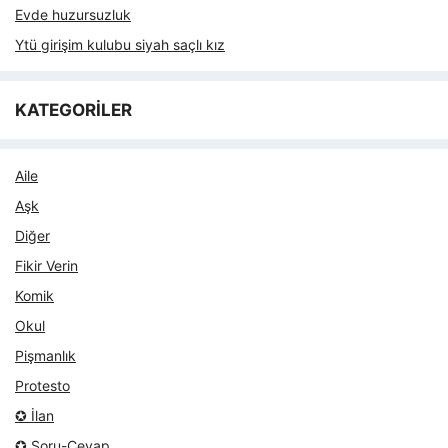
Evde huzursuzluk
Ytü girişim kulubu siyah saçlı kız
KATEGORİLER
Aile
Aşk
Diğer
Fikir Verin
Komik
Okul
Pişmanlık
Protesto
✪ İlan
✪ Soru-Cevap