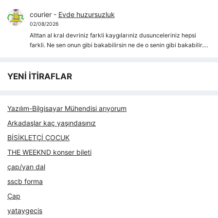
courier
-
Evde huzursuzluk
02/08/2026
Alttan al kral devriniz farkli kaygılarıniz dusunceleriniz hepsi
farkli. Ne sen onun gibi bakabilirsin ne de o senin gibi bakabilir.…
YENİ İTİRAFLAR
Yazılım-Bilgisayar Mühendisi arıyorum
Arkadaşlar kaç yaşındasınız
BİSİKLETÇİ ÇOCUK
THE WEEKND konser bileti
çap/yan dal
sscb forma
Çap
yataygecis