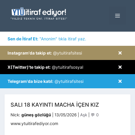
İçeriğe
atla
MENÜ
×
Sen de İtiraf Et:
"Anonim" tıkla itiraf yaz.
×
Instagram'da takip et:
@ytuitirafsitesi
×
X(Twitter)'te takip et:
@ytuitirafsosyal
×
Telegram'da bize katıl:
@ytuitirafsitesi
SALI 18 KAYINTI MACHA IÇEN KIZ
Kategoriler
Nick:
güneş gözlüğü
|
13/05/2026
|
Aşk
|
💬 0
www.ytuitirafediyor.com