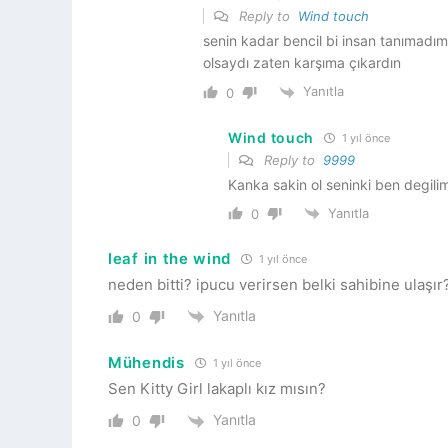
Reply to
Wind touch
senin kadar bencil bi insan tanımadım
olsaydı zaten karşıma çıkardın
Yanıtla
0
Wind touch
1 yıl önce
Reply to
9999
Kanka sakin ol seninki ben degilim
Yanıtla
0
leaf in the wind
1 yıl önce
neden bitti? ipucu verirsen belki sahibine ulaşır
Yanıtla
0
Mühendis
1 yıl önce
Sen Kitty Girl lakaplı kız mısın?
Yanıtla
0