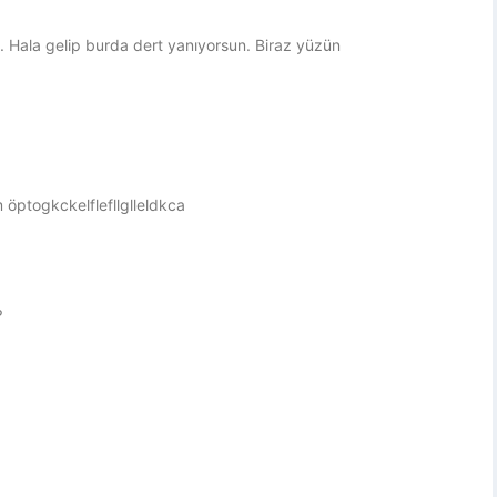
. Hala gelip burda dert yanıyorsun. Biraz yüzün
 öptogkckelflefllglleldkca
?