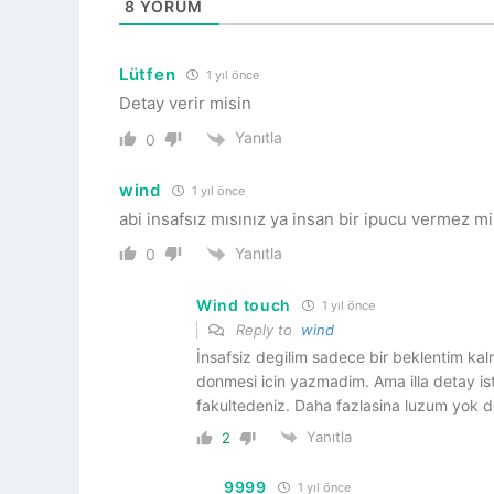
8
YORUM
Lütfen
1 yıl önce
Detay verir misin
Yanıtla
0
wind
1 yıl önce
abi insafsız mısınız ya insan bir ipucu vermez mi
Yanıtla
0
Wind touch
1 yıl önce
Reply to
wind
İnsafsiz degilim sadece bir beklentim ka
donmesi icin yazmadim. Ama illa detay isti
fakultedeniz. Daha fazlasina luzum yok d
Yanıtla
2
9999
1 yıl önce