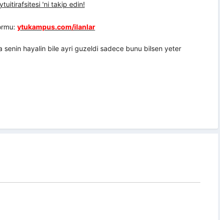
uitirafsitesi 'ni takip edin!
formu:
ytukampus.com/ilanlar
a senin hayalin bile ayri guzeldi sadece bunu bilsen yeter