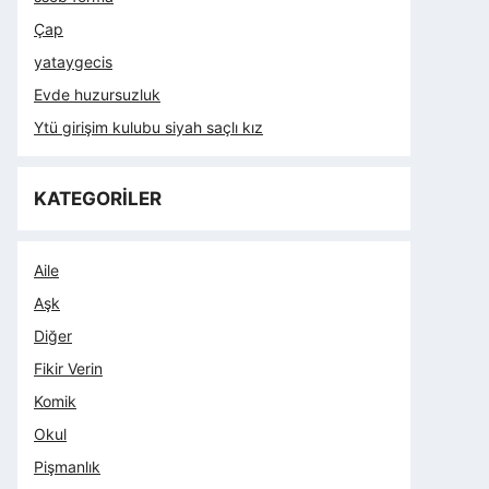
Çap
yataygecis
Evde huzursuzluk
Ytü girişim kulubu siyah saçlı kız
KATEGORİLER
Aile
Aşk
Diğer
Fikir Verin
Komik
Okul
Pişmanlık