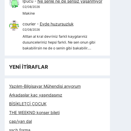
İpucu
-
Ne senle ne de sensiz yaşanmıyor
02/08/2026
Makine
courier
-
Evde huzursuzluk
02/08/2026
Alttan al kral devriniz farkli kaygılarıniz
dusunceleriniz hepsi farkli. Ne sen onun gibi
bakabilirsin ne de o senin gibi bakabilir.…
YENİ İTİRAFLAR
Yazılım-Bilgisayar Mühendisi arıyorum
Arkadaşlar kaç yaşındasınız
BİSİKLETÇİ ÇOCUK
THE WEEKND konser bileti
çap/yan dal
sscb forma