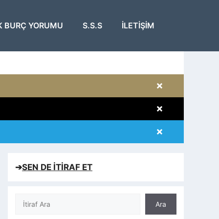
K BURÇ YORUMU
S.S.S
İLETIŞIM
×
×
×
×
➔
SEN DE İTİRAF ET
Ara
Ara