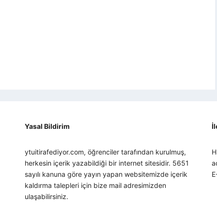
Yasal Bildirim
İ
ytuitirafediyor.com, öğrenciler tarafından kurulmuş,
H
herkesin içerik yazabildiği bir internet sitesidir. 5651
a
sayılı kanuna göre yayın yapan websitemizde içerik
E
kaldırma talepleri için bize mail adresimizden
ulaşabilirsiniz.