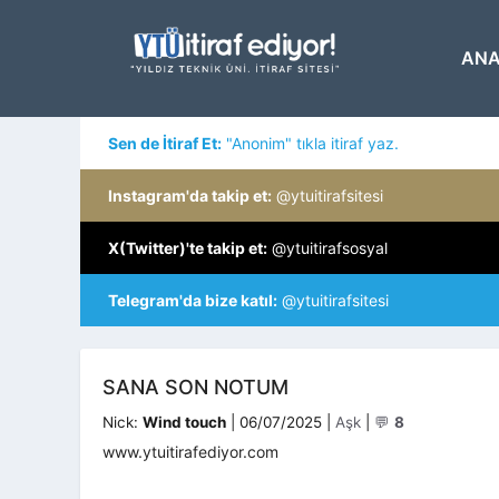
İçeriğe
atla
ANA
Sen de İtiraf Et:
"Anonim" tıkla itiraf yaz.
Instagram'da takip et:
@ytuitirafsitesi
X(Twitter)'te takip et:
@ytuitirafsosyal
Telegram'da bize katıl:
@ytuitirafsitesi
SANA SON NOTUM
Kategoriler
Nick:
Wind touch
|
06/07/2025
|
Aşk
|
💬
8
www.ytuitirafediyor.com