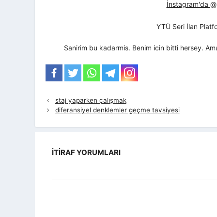
İnstagram'da @yt
YTÜ Seri İlan Plat
Sanirim bu kadarmis. Benim icin bitti hersey. Am
staj yaparken çalışmak
diferansiyel denklemler geçme tavsiyesi
İTIRAF YORUMLARI