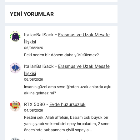
YENİ YORUMLAR
ItalianBallSack
-
Erasmus ve Uzak Mesafe
İlişkisi
06/08/2026
Peki neden bir dönem daha yürütülemez?
ItalianBallSack
-
Erasmus ve Uzak Mesafe
İlişkisi
06/08/2026
insanın güzel ama sevdiğinden uzak anlarda aşkı
aklına gelmez mi?
RTX 5080
-
Evde huzursuzluk
04/08/2026
Restini çek, Allah affetsin, babam çok büyük bir
yanlış yaptı ve kendisini epey hırpaladım, 2 sene
öncesinde babaannem çivili sopayla…