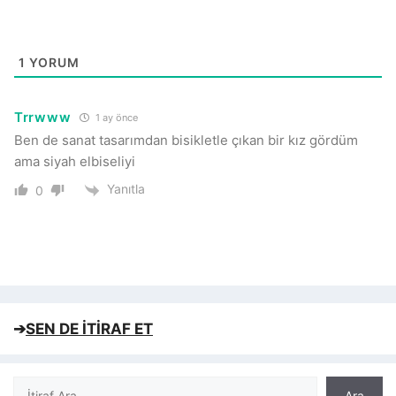
1
YORUM
Trrwww
1 ay önce
Ben de sanat tasarımdan bisikletle çıkan bir kız gördüm
ama siyah elbiseliyi
Yanıtla
0
➔
SEN DE İTİRAF ET
Ara
Ara