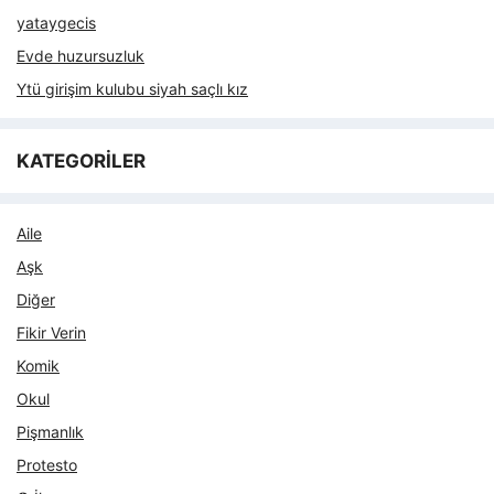
yataygecis
Evde huzursuzluk
Ytü girişim kulubu siyah saçlı kız
KATEGORİLER
Aile
Aşk
Diğer
Fikir Verin
Komik
Okul
Pişmanlık
Protesto