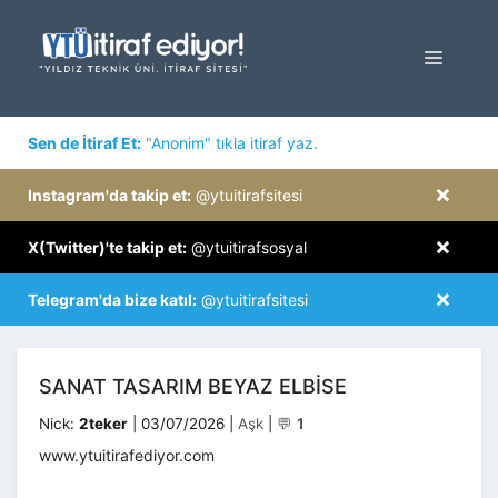
İçeriğe
atla
MENÜ
×
Sen de İtiraf Et:
"Anonim" tıkla itiraf yaz.
×
Instagram'da takip et:
@ytuitirafsitesi
×
X(Twitter)'te takip et:
@ytuitirafsosyal
×
Telegram'da bize katıl:
@ytuitirafsitesi
SANAT TASARIM BEYAZ ELBISE
Kategoriler
Nick:
2teker
|
03/07/2026
|
Aşk
|
💬
1
www.ytuitirafediyor.com