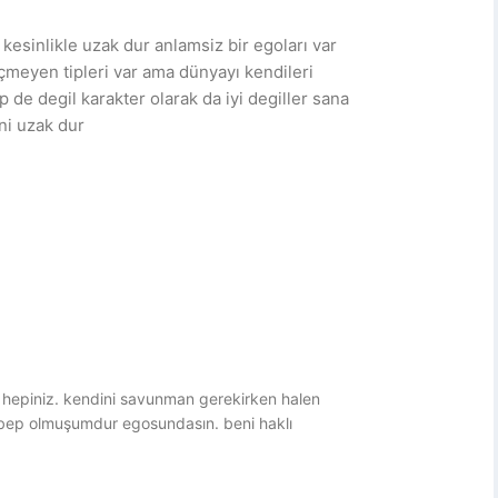
 kesinlikle uzak dur anlamsiz bir egoları var
eçmeyen tipleri var ama dünyayı kendileri
ip de degil karakter olarak da iyi degiller sana
ni uzak dur
iz hepiniz. kendini savunman gerekirken halen
bep olmuşumdur egosundasın. beni haklı