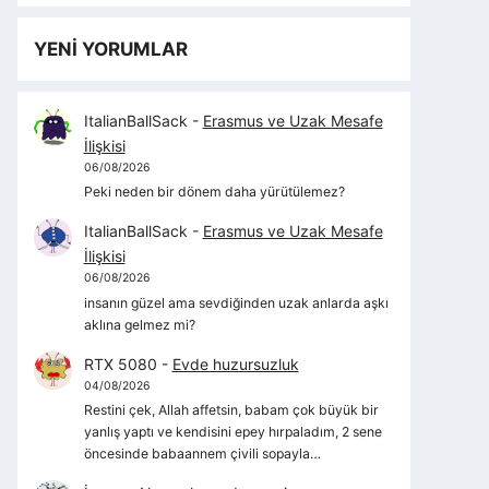
YENİ YORUMLAR
ItalianBallSack
-
Erasmus ve Uzak Mesafe
İlişkisi
06/08/2026
Peki neden bir dönem daha yürütülemez?
ItalianBallSack
-
Erasmus ve Uzak Mesafe
İlişkisi
06/08/2026
insanın güzel ama sevdiğinden uzak anlarda aşkı
aklına gelmez mi?
RTX 5080
-
Evde huzursuzluk
04/08/2026
Restini çek, Allah affetsin, babam çok büyük bir
yanlış yaptı ve kendisini epey hırpaladım, 2 sene
öncesinde babaannem çivili sopayla…