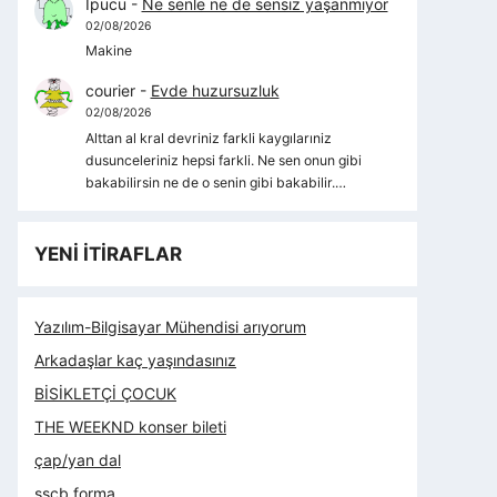
İpucu
-
Ne senle ne de sensiz yaşanmıyor
02/08/2026
Makine
courier
-
Evde huzursuzluk
02/08/2026
Alttan al kral devriniz farkli kaygılarıniz
dusunceleriniz hepsi farkli. Ne sen onun gibi
bakabilirsin ne de o senin gibi bakabilir.…
YENİ İTİRAFLAR
Yazılım-Bilgisayar Mühendisi arıyorum
Arkadaşlar kaç yaşındasınız
BİSİKLETÇİ ÇOCUK
THE WEEKND konser bileti
çap/yan dal
sscb forma