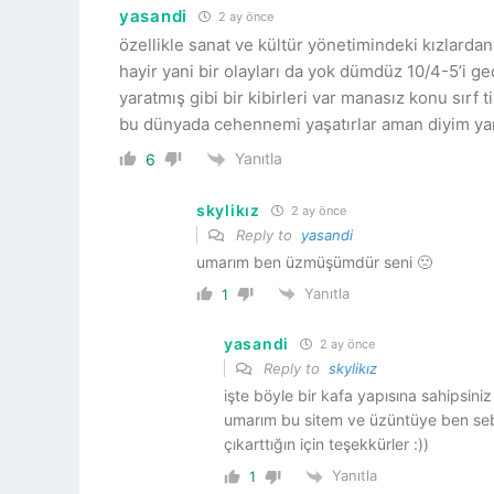
yasandi
2 ay önce
özellikle sanat ve kültür yönetimindeki kızlardan
hayir yani bir olayları da yok dümdüz 10/4-5’i g
yaratmış gibi bir kibirleri var manasız konu sırf t
bu dünyada cehennemi yaşatırlar aman diyim ya
Yanıtla
6
skylikız
2 ay önce
Reply to
yasandi
umarım ben üzmüşümdür seni 🙁
Yanıtla
1
yasandi
2 ay önce
Reply to
skylikız
işte böyle bir kafa yapısına sahipsin
umarım bu sitem ve üzüntüye ben se
çıkarttığın için teşekkürler :))
Yanıtla
1