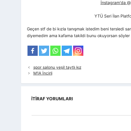
İnstagram'da @yt
YTÜ Seri İlan Plat
Geçen stf de bi kızla tanışmak istedim beni tersledi sa
diyemedim ama kafama takildi bunu okuyorsan söyler mi
spor salonu yeşil taytlı kız
M1A İncirli
İTIRAF YORUMLARI