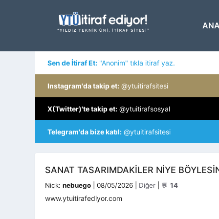
İçeriğe
atla
ANA
Sen de İtiraf Et:
"Anonim" tıkla itiraf yaz.
Instagram'da takip et:
@ytuitirafsitesi
X(Twitter)'te takip et:
@ytuitirafsosyal
Telegram'da bize katıl:
@ytuitirafsitesi
SANAT TASARIMDAKILER NIYE BÖYLESI
Kategoriler
Nick:
nebuego
|
08/05/2026
|
Diğer
|
💬
14
www.ytuitirafediyor.com