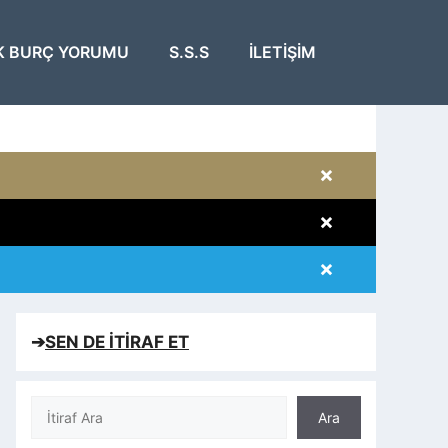
K BURÇ YORUMU
S.S.S
İLETIŞIM
×
×
×
×
➔
SEN DE İTİRAF ET
Ara
Ara