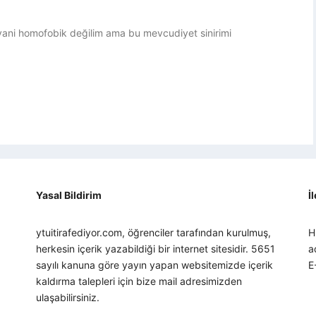
yani homofobik değilim ama bu mevcudiyet sinirimi
Yasal Bildirim
İ
ytuitirafediyor.com, öğrenciler tarafından kurulmuş,
H
herkesin içerik yazabildiği bir internet sitesidir. 5651
a
sayılı kanuna göre yayın yapan websitemizde içerik
E
kaldırma talepleri için bize mail adresimizden
ulaşabilirsiniz.