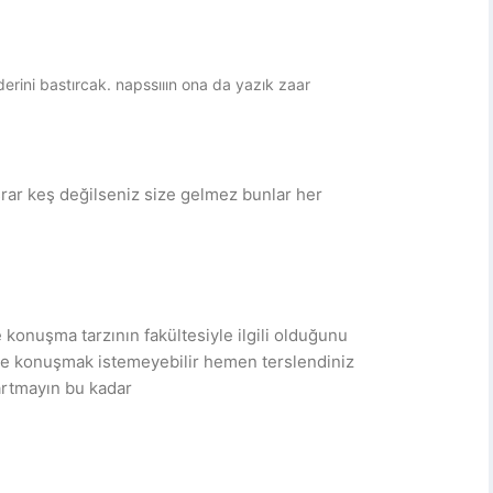
derini bastırcak. napssııın ona da yazık zaar
rar keş değilseniz size gelmez bunlar her
konuşma tarzının fakültesiyle ilgili olduğunu
nle konuşmak istemeyebilir hemen terslendiniz
artmayın bu kadar