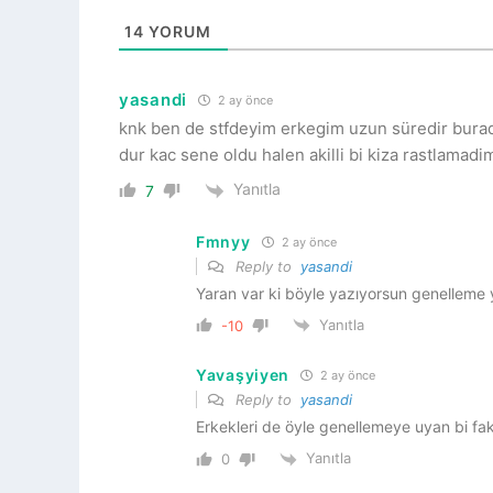
14
YORUM
yasandi
2 ay önce
knk ben de stfdeyim erkegim uzun süredir buraday
dur kac sene oldu halen akilli bi kiza rastlamad
Yanıtla
7
Fmnyy
2 ay önce
Reply to
yasandi
Yaran var ki böyle yazıyorsun genellem
Yanıtla
-10
Yavaşyiyen
2 ay önce
Reply to
yasandi
Erkekleri de öyle genellemeye uyan bi f
Yanıtla
0