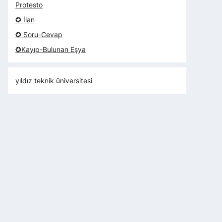
Protesto
✪ İlan
✪ Soru-Cevap
✪Kayıp-Bulunan Eşya
yıldız teknik üniversitesi