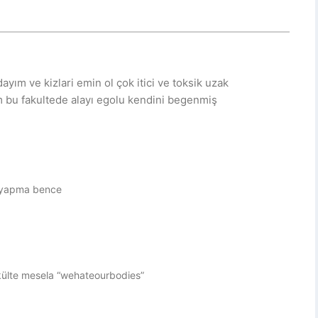
ım ve kizlari emin ol çok itici ve toksik uzak
im bu fakultede alayı egolu kendini begenmiş
e yapma bence
akülte mesela “wehateourbodies”