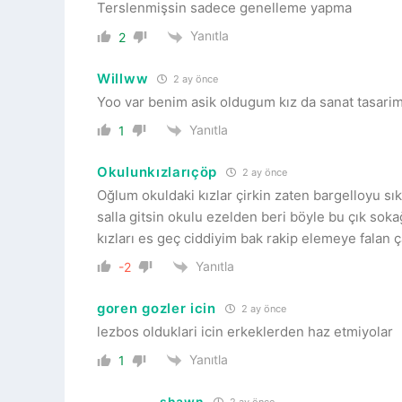
Terslenmişsin sadece genelleme yapma
Yanıtla
2
Willww
2 ay önce
Yoo var benim asik oldugum kız da sanat tasarim
Yanıtla
1
Okulunkızlarıçöp
2 ay önce
Oğlum okuldaki kızlar çirkin zaten bargelloyu sık
salla gitsin okulu ezelden beri böyle bu çık sok
kızları es geç ciddiyim bak rakip elemeye falan
Yanıtla
-2
goren gozler icin
2 ay önce
lezbos olduklari icin erkeklerden haz etmiyolar
Yanıtla
1
shawn