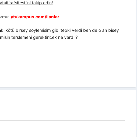
uitirafsitesi 'ni takip edin!
formu:
ytukampus.com/ilanlar
nki kötü birsey soylemisim gibi tepki verdi ben de o an bisey
sin terslemeni gerektiricek ne vardı ?