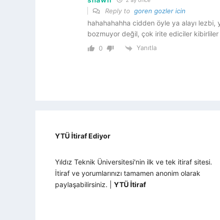
2 ay önce
Reply to
goren gozler icin
hahahahahha cidden öyle ya alayı lezbi, 
bozmuyor değil, çok irite ediciler kibirliler
Yanıtla
0
YTÜ İtiraf Ediyor
Yıldız Teknik Üniversitesi'nin ilk ve tek itiraf sitesi.
İtiraf ve yorumlarınızı tamamen anonim olarak
paylaşabilirsiniz. |
YTÜ İtiraf