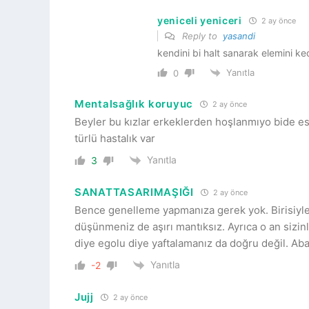
yeniceli yeniceri
2 ay önce
Reply to
yasandi
kendini bi halt sanarak elemini ke
Yanıtla
0
Mentalsağlık koruyuc
2 ay önce
Beyler bu kızlar erkeklerden hoşlanmıyo bide es
türlü hastalık var
Yanıtla
3
SANATTASARIMAŞIĞI
2 ay önce
Bence genelleme yapmanıza gerek yok. Birisiyle 
düşünmeniz de aşırı mantıksız. Ayrıca o an sizi
diye egolu diye yaftalamanız da doğru değil. Ab
Yanıtla
-2
Jujj
2 ay önce