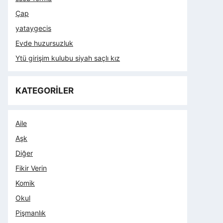
Çap
yataygecis
Evde huzursuzluk
Ytü girişim kulubu siyah saçlı kız
KATEGORİLER
Aile
Aşk
Diğer
Fikir Verin
Komik
Okul
Pişmanlık