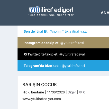
İçeriğe
atla
ANA
Sen de İtiraf Et:
"Anonim" tıkla itiraf yaz.
Instagram'da takip et:
@ytuitirafsitesi
X(Twitter)'te takip et:
@ytuitirafsosyal
Telegram'da bize katıl:
@ytuitirafsitesi
SARIŞIN ÇOCUK
Kategoriler
Nick:
kestane
|
14/06/2026
|
Diğer
|
💬 0
www.ytuitirafediyor.com