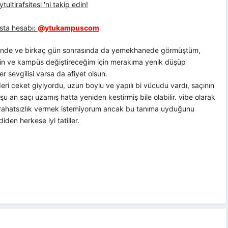
uitirafsitesi 'ni takip edin!
sta hesabı:
@ytukampuscom
önünde ve birkaç gün sonrasında da yemekhanede görmüştüm,
çin ve kampüs değiştireceğim için merakıma yenik düşüp
r sevgilisi varsa da afiyet olsun.
 deri ceket giyiyordu, uzun boylu ve yapılı bi vücudu vardı, saçının
şu an saçı uzamış hatta yeniden kestirmiş bile olabilir. vibe olarak
a rahatsızlık vermek istemiyorum ancak bu tanıma uyduğunu
den herkese iyi tatiller.