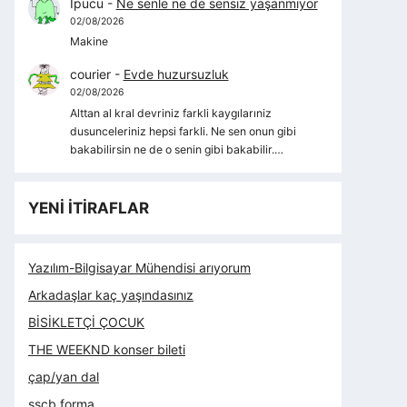
İpucu
-
Ne senle ne de sensiz yaşanmıyor
02/08/2026
Makine
courier
-
Evde huzursuzluk
02/08/2026
Alttan al kral devriniz farkli kaygılarıniz
dusunceleriniz hepsi farkli. Ne sen onun gibi
bakabilirsin ne de o senin gibi bakabilir.…
YENİ İTİRAFLAR
Yazılım-Bilgisayar Mühendisi arıyorum
Arkadaşlar kaç yaşındasınız
BİSİKLETÇİ ÇOCUK
THE WEEKND konser bileti
çap/yan dal
sscb forma