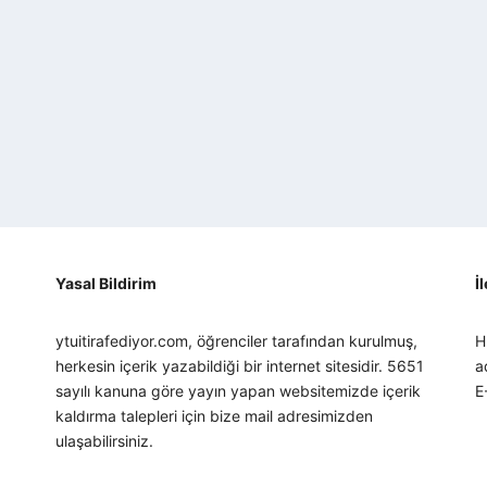
Yasal Bildirim
İ
ytuitirafediyor.com, öğrenciler tarafından kurulmuş,
H
herkesin içerik yazabildiği bir internet sitesidir. 5651
a
sayılı kanuna göre yayın yapan websitemizde içerik
E
kaldırma talepleri için bize mail adresimizden
ulaşabilirsiniz.