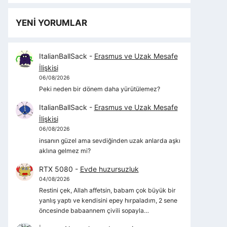
YENİ YORUMLAR
ItalianBallSack
-
Erasmus ve Uzak Mesafe
İlişkisi
06/08/2026
Peki neden bir dönem daha yürütülemez?
ItalianBallSack
-
Erasmus ve Uzak Mesafe
İlişkisi
06/08/2026
insanın güzel ama sevdiğinden uzak anlarda aşkı
aklına gelmez mi?
RTX 5080
-
Evde huzursuzluk
04/08/2026
Restini çek, Allah affetsin, babam çok büyük bir
yanlış yaptı ve kendisini epey hırpaladım, 2 sene
öncesinde babaannem çivili sopayla…