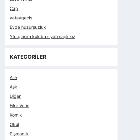
Çap
yataygecis
Evde huzursuzluk
Ytü girişim kulubu siyah saçlı kız
KATEGORİLER
Aile
Aşk
Diğer
Fikir Verin
Komik
Okul
Pişmanlık