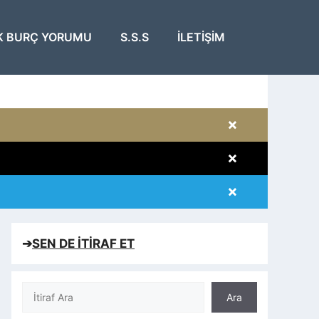
K BURÇ YORUMU
S.S.S
İLETIŞIM
×
×
×
×
➔
SEN DE İTİRAF ET
Ara
Ara