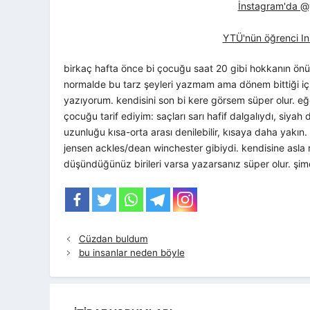
İnstagram'da @yt
YTÜ'nün öğrenci In
birkaç hafta önce bi çocuğu saat 20 gibi hokkanın 
normalde bu tarz şeyleri yazmam ama dönem bittiği i
yazıyorum. kendisini son bi kere görsem süper olur. eğe
çocuğu tarif ediyim: saçları sarı hafif dalgalıydı, siyah
uzunluğu kısa-orta arası denilebilir, kısaya daha yakın. 
jensen ackles/dean winchester gibiydi. kendisine asl
düşündüğünüz birileri varsa yazarsanız süper olur. şimdi
Cüzdan buldum
bu insanlar neden böyle