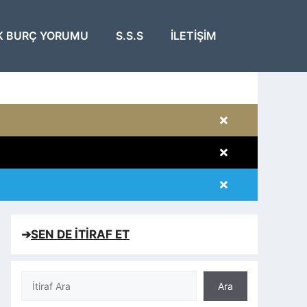
K BURÇ YORUMU
S.S.S
İLETIŞIM
×
×
×
×
➔
SEN DE İTİRAF ET
Ara
Ara