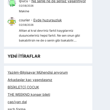
İpucu
-
Ne senle ne de sensiz yaşanmıyor
02/08/2026
Makine
courier
-
Evde huzursuzluk
02/08/2026
Alttan al kral devriniz farkli kaygılarıniz
dusunceleriniz hepsi farkli. Ne sen onun gibi
bakabilirsin ne de o senin gibi bakabilir.…
YENİ İTİRAFLAR
Yazılım-Bilgisayar Mühendisi arıyorum
Arkadaşlar kaç yaşındasınız
BİSİKLETÇİ ÇOCUK
THE WEEKND konser bileti
çap/yan dal
sscb forma