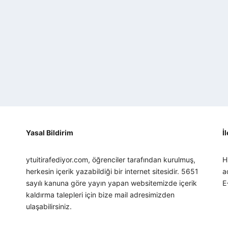
Yasal Bildirim
İ
ytuitirafediyor.com, öğrenciler tarafından kurulmuş,
H
herkesin içerik yazabildiği bir internet sitesidir. 5651
a
sayılı kanuna göre yayın yapan websitemizde içerik
E
kaldırma talepleri için bize mail adresimizden
ulaşabilirsiniz.