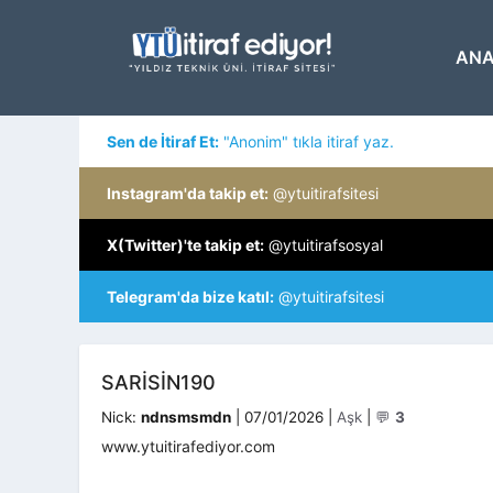
İçeriğe
atla
ANA
Sen de İtiraf Et:
"Anonim" tıkla itiraf yaz.
Instagram'da takip et:
@ytuitirafsitesi
X(Twitter)'te takip et:
@ytuitirafsosyal
Telegram'da bize katıl:
@ytuitirafsitesi
SARISIN190
Kategoriler
Nick:
ndnsmsmdn
|
07/01/2026
|
Aşk
|
💬
3
www.ytuitirafediyor.com