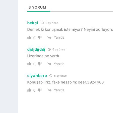
3
YORUM
bekçi
6 ay önce
Demek ki konuşmak istemiyor? Neyini zorluyor
Yanıtla
0
djdjdjjddj
6 ay önce
Üzerinde ne vardı
Yanıtla
0
siyahbere
6 ay önce
Konuşabiliriz. fake hesabım: deer.3924483
Yanıtla
0