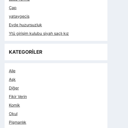
Çap
yataygecis
Evde huzursuzluk
Ytü girişim kulubu siyah saçlı kız
KATEGORİLER
Aile
Aşk
Diğer
Fikir Verin
Komik
Okul
Pişmanlık