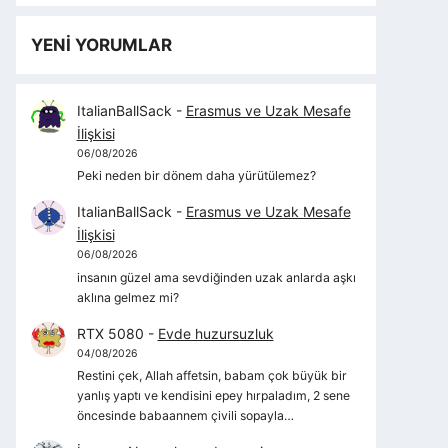
YENİ YORUMLAR
ItalianBallSack
-
Erasmus ve Uzak Mesafe
İlişkisi
06/08/2026
Peki neden bir dönem daha yürütülemez?
ItalianBallSack
-
Erasmus ve Uzak Mesafe
İlişkisi
06/08/2026
insanın güzel ama sevdiğinden uzak anlarda aşkı
aklına gelmez mi?
RTX 5080
-
Evde huzursuzluk
04/08/2026
Restini çek, Allah affetsin, babam çok büyük bir
yanlış yaptı ve kendisini epey hırpaladım, 2 sene
öncesinde babaannem çivili sopayla…