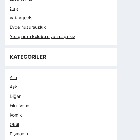
Çap
yataygecis
Evde huzursuzluk
Ytü girişim kulubu siyah saçlı kız
KATEGORİLER
Aile
Aşk
Diğer
Fikir Verin
Komik
Okul
Pişmanlık