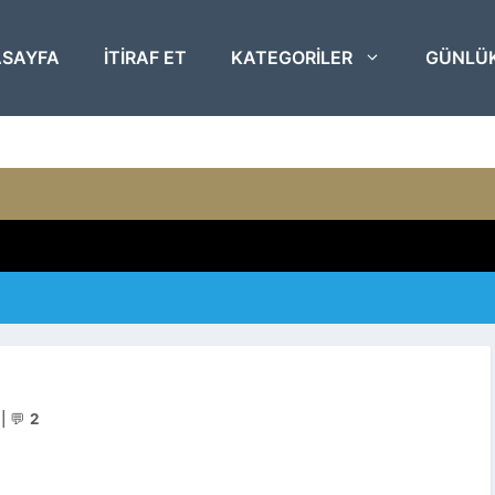
SAYFA
ITIRAF ET
KATEGORILER
GÜNLÜ
|
💬
2