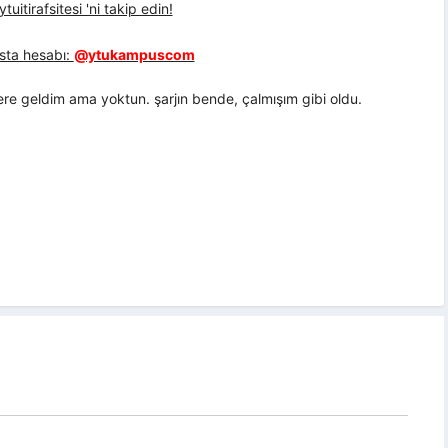
uitirafsitesi 'ni takip edin!
sta hesabı:
@ytukampuscom
yere geldim ama yoktun. şarjın bende, çalmışım gibi oldu.