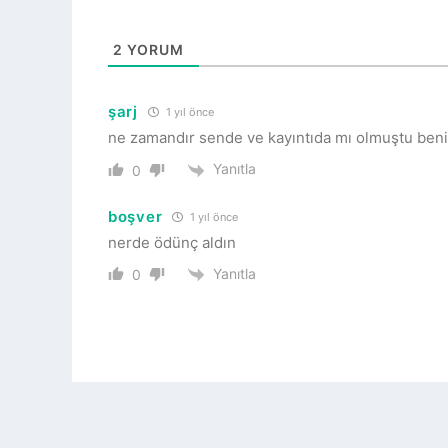
2
YORUM
şarj
1 yıl önce
ne zamandır sende ve kayıntıda mı olmuştu benim 
Yanıtla
0
boşver
1 yıl önce
nerde ödünç aldın
Yanıtla
0