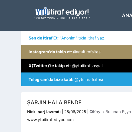
İçeriğe
atla
ANA
Sen de İtiraf Et:
"Anonim" tıkla itiraf yaz.
Instagram'da takip et:
@ytuitirafsitesi
X(Twitter)'te takip et:
@ytuitirafsosyal
Telegram'da bize katıl:
@ytuitirafsitesi
ŞARJIN HALA BENDE
Kategoriler
Nick:
şarj lazımdı
|
25/06/2025
|
✪Kayıp-Bulunan Eşya
www.ytuitirafediyor.com