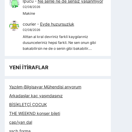
İpucu
-
Ne senle ne de sensiz yaşanmıyor
02/08/2026
Makine
courier
-
Evde huzursuzluk
02/08/2026
Alttan al kral devriniz farkli kaygılarıniz
dusunceleriniz hepsi farkli. Ne sen onun gibi
bakabilirsin ne de o senin gibi bakabilir.…
YENİ İTİRAFLAR
Yazılım-Bilgisayar Mühendisi arıyorum
Arkadaşlar kaç yaşındasınız
BİSİKLETÇİ ÇOCUK
THE WEEKND konser bileti
çap/yan dal
sscb forma