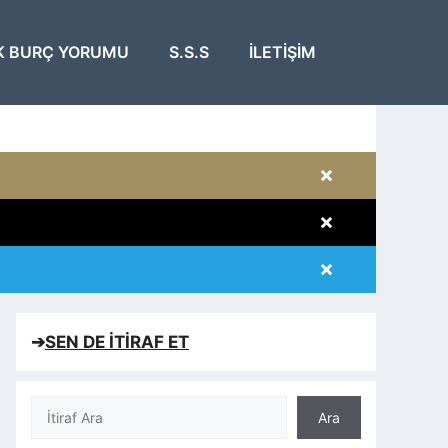
K BURÇ YORUMU
S.S.S
İLETIŞIM
×
×
×
×
➔
SEN DE İTİRAF ET
Ara
Ara