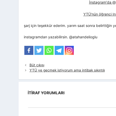
İnstagram'da @yt
YTÜ'nün öğrenci In
şarj için teşekkür ederim. yarım saat sonra belirttiğin 
instagramdan yazabilirsin. @atahandelioglu
Büt çıkışı
YTÜ ye geçmek istiyorum ama intibak sıkıntılı
İTIRAF YORUMLARI