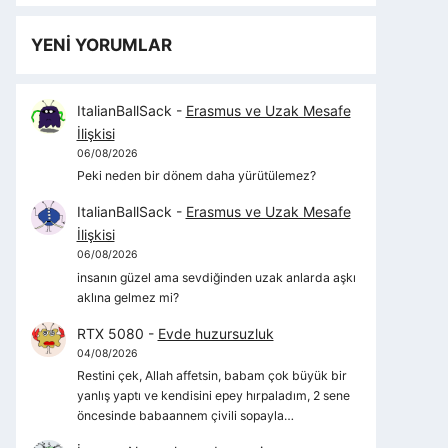
YENİ YORUMLAR
ItalianBallSack
-
Erasmus ve Uzak Mesafe
İlişkisi
06/08/2026
Peki neden bir dönem daha yürütülemez?
ItalianBallSack
-
Erasmus ve Uzak Mesafe
İlişkisi
06/08/2026
insanın güzel ama sevdiğinden uzak anlarda aşkı
aklına gelmez mi?
RTX 5080
-
Evde huzursuzluk
04/08/2026
Restini çek, Allah affetsin, babam çok büyük bir
yanlış yaptı ve kendisini epey hırpaladım, 2 sene
öncesinde babaannem çivili sopayla…