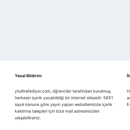
Yasal Bildirim
İ
ytuitirafediyor.com, öğrenciler tarafından kurulmuş,
H
herkesin içerik yazabildiği bir internet sitesidir. 5651
a
sayılı kanuna göre yayın yapan websitemizde içerik
E
kaldırma talepleri için bize mail adresimizden
ulaşabilirsiniz.