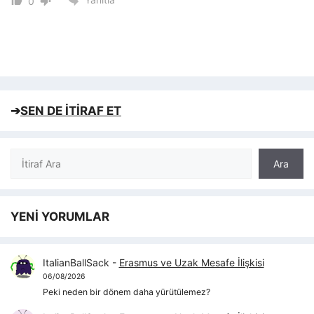
0
➔
SEN DE İTİRAF ET
Ara
Ara
YENİ YORUMLAR
ItalianBallSack
-
Erasmus ve Uzak Mesafe İlişkisi
06/08/2026
Peki neden bir dönem daha yürütülemez?