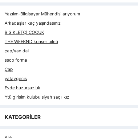
Yazılım-Bilgisayar Mühendisi arıyorum
Arkadaşlar kaç yaşındasınız
BİSİKLETÇİ ÇOCUK
THE WEEKND konser bileti
çap/yan dal
sscb forma
Çap
yataygecis
Evde huzursuzluk
Ytü girişim kulubu siyah saçlı kız
KATEGORİLER
Aile