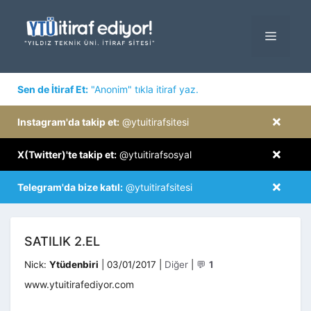
İçeriğe
atla
MENÜ
×
Sen de İtiraf Et:
"Anonim" tıkla itiraf yaz.
×
Instagram'da takip et:
@ytuitirafsitesi
×
X(Twitter)'te takip et:
@ytuitirafsosyal
×
Telegram'da bize katıl:
@ytuitirafsitesi
SATILIK 2.EL
Kategoriler
Nick:
Ytüdenbiri
|
03/01/2017
|
Diğer
|
💬
1
www.ytuitirafediyor.com