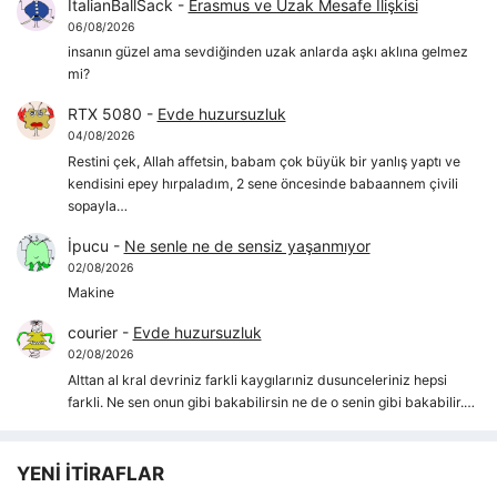
ItalianBallSack
-
Erasmus ve Uzak Mesafe İlişkisi
06/08/2026
insanın güzel ama sevdiğinden uzak anlarda aşkı aklına gelmez
mi?
RTX 5080
-
Evde huzursuzluk
04/08/2026
Restini çek, Allah affetsin, babam çok büyük bir yanlış yaptı ve
kendisini epey hırpaladım, 2 sene öncesinde babaannem çivili
sopayla…
İpucu
-
Ne senle ne de sensiz yaşanmıyor
02/08/2026
Makine
courier
-
Evde huzursuzluk
02/08/2026
Alttan al kral devriniz farkli kaygılarıniz dusunceleriniz hepsi
farkli. Ne sen onun gibi bakabilirsin ne de o senin gibi bakabilir.…
YENİ İTİRAFLAR