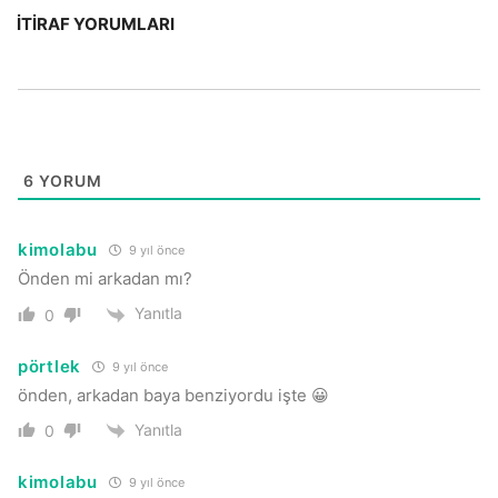
İTIRAF YORUMLARI
6
YORUM
kimolabu
9 yıl önce
Önden mi arkadan mı?
Yanıtla
0
pörtlek
9 yıl önce
önden, arkadan baya benziyordu işte 😀
Yanıtla
0
kimolabu
9 yıl önce