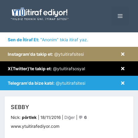
İçeriğe
atla
MENÜ
×
Sen de İtiraf Et:
"Anonim" tıkla itiraf yaz.
×
Instagram'da takip et:
@ytuitirafsitesi
×
X(Twitter)'te takip et:
@ytuitirafsosyal
×
Telegram'da bize katıl:
@ytuitirafsitesi
SEBBY
Kategoriler
Nick:
pörtlek
|
18/11/2016
|
Diğer
|
💬
6
www.ytuitirafediyor.com