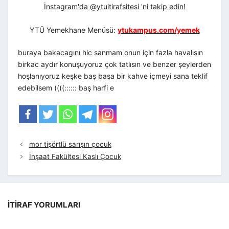
İnstagram'da @ytuitirafsitesi 'ni takip edin!
YTÜ Yemekhane Menüsü:
ytukampus.com/yemek
buraya bakacagını hic sanmam onun için fazla havalısın
birkac aydır konuşuyoruz çok tatlısın ve benzer şeylerden
hoşlanıyoruz keşke baş başa bir kahve içmeyi sana teklif
edebilsem ((((:::::: baş harfi e
mor tişörtlü sarışın çocuk
İnşaat Fakültesi Kaslı Çocuk
İTIRAF YORUMLARI