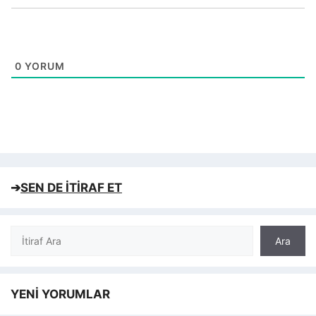
0
YORUM
➔
SEN DE İTİRAF ET
Ara
Ara
YENİ YORUMLAR