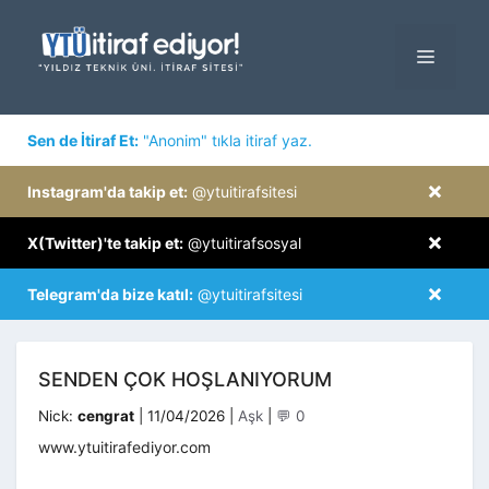
İçeriğe
atla
MENÜ
×
Sen de İtiraf Et:
"Anonim" tıkla itiraf yaz.
×
Instagram'da takip et:
@ytuitirafsitesi
×
X(Twitter)'te takip et:
@ytuitirafsosyal
×
Telegram'da bize katıl:
@ytuitirafsitesi
SENDEN ÇOK HOŞLANIYORUM
Kategoriler
Nick:
cengrat
|
11/04/2026
|
Aşk
|
💬 0
www.ytuitirafediyor.com