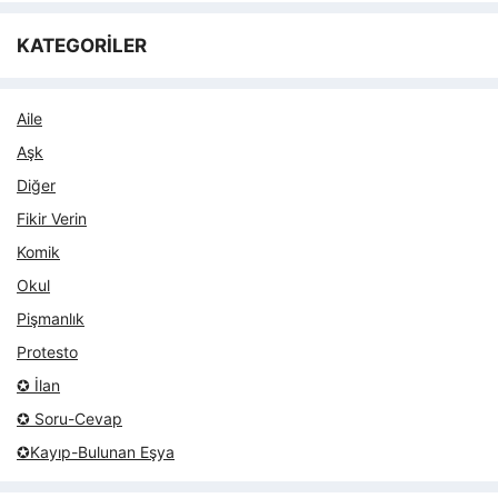
KATEGORİLER
Aile
Aşk
Diğer
Fikir Verin
Komik
Okul
Pişmanlık
Protesto
✪ İlan
✪ Soru-Cevap
✪Kayıp-Bulunan Eşya