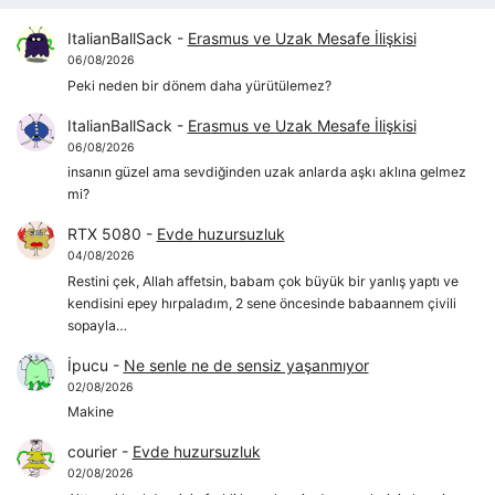
ItalianBallSack
-
Erasmus ve Uzak Mesafe İlişkisi
06/08/2026
Peki neden bir dönem daha yürütülemez?
ItalianBallSack
-
Erasmus ve Uzak Mesafe İlişkisi
06/08/2026
insanın güzel ama sevdiğinden uzak anlarda aşkı aklına gelmez
mi?
RTX 5080
-
Evde huzursuzluk
04/08/2026
Restini çek, Allah affetsin, babam çok büyük bir yanlış yaptı ve
kendisini epey hırpaladım, 2 sene öncesinde babaannem çivili
sopayla…
İpucu
-
Ne senle ne de sensiz yaşanmıyor
02/08/2026
Makine
courier
-
Evde huzursuzluk
02/08/2026