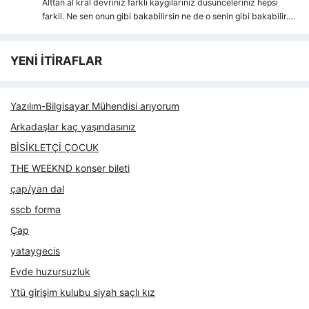
Alttan al kral devriniz farkli kaygılarıniz dusunceleriniz hepsi
farkli. Ne sen onun gibi bakabilirsin ne de o senin gibi bakabilir.…
YENİ İTİRAFLAR
Yazılım-Bilgisayar Mühendisi arıyorum
Arkadaşlar kaç yaşındasınız
BİSİKLETÇİ ÇOCUK
THE WEEKND konser bileti
çap/yan dal
sscb forma
Çap
yataygecis
Evde huzursuzluk
Ytü girişim kulubu siyah saçlı kız