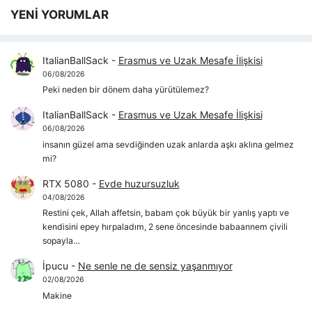
YENİ YORUMLAR
ItalianBallSack
-
Erasmus ve Uzak Mesafe İlişkisi
06/08/2026
Peki neden bir dönem daha yürütülemez?
ItalianBallSack
-
Erasmus ve Uzak Mesafe İlişkisi
06/08/2026
insanın güzel ama sevdiğinden uzak anlarda aşkı aklına gelmez
mi?
RTX 5080
-
Evde huzursuzluk
04/08/2026
Restini çek, Allah affetsin, babam çok büyük bir yanlış yaptı ve
kendisini epey hırpaladım, 2 sene öncesinde babaannem çivili
sopayla…
İpucu
-
Ne senle ne de sensiz yaşanmıyor
02/08/2026
Makine