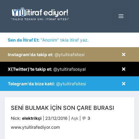
İçeriğe
atla
MENÜ
×
Sen de İtiraf Et:
"Anonim" tıkla itiraf yaz.
×
Instagram'da takip et:
@ytuitirafsitesi
×
X(Twitter)'te takip et:
@ytuitirafsosyal
×
Telegram'da bize katıl:
@ytuitirafsitesi
SENI BULMAK IÇIN SON ÇARE BURASI
Kategoriler
Nick:
elektrikçi
|
23/12/2016
|
Aşk
|
💬
3
www.ytuitirafediyor.com