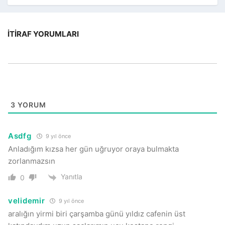
İTIRAF YORUMLARI
3
YORUM
Asdfg
9 yıl önce
Anladığım kızsa her gün uğruyor oraya bulmakta
zorlanmazsın
Yanıtla
0
velidemir
9 yıl önce
aralığın yirmi biri çarşamba günü yıldız cafenin üst