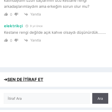
katındaydım uzun saçlarımın ucu kestane rengi
arkadaşlarımlaydım ama erkeğim sorun olur mu?
Yanıtla
0
elektrikçi
9 yıl önce
Kestane rengi değilde açık kahve olsaydı düşünürdük……..
Yanıtla
0
➔
SEN DE İTİRAF ET
Ara
Ara