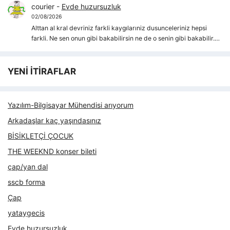
courier
-
Evde huzursuzluk
02/08/2026
Alttan al kral devriniz farkli kaygılarıniz dusunceleriniz hepsi
farkli. Ne sen onun gibi bakabilirsin ne de o senin gibi bakabilir.…
YENİ İTİRAFLAR
Yazılım-Bilgisayar Mühendisi arıyorum
Arkadaşlar kaç yaşındasınız
BİSİKLETÇİ ÇOCUK
THE WEEKND konser bileti
çap/yan dal
sscb forma
Çap
yataygecis
Evde huzursuzluk