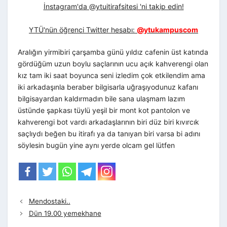
İnstagram'da @ytuitirafsitesi 'ni takip edin!
YTÜ'nün öğrenci Twitter hesabı:
@ytukampuscom
Aralığın yirmibiri çarşamba günü yıldız cafenin üst katında
gördüğüm uzun boylu saçlarının ucu açık kahverengi olan
kız tam iki saat boyunca seni izledim çok etkilendim ama
iki arkadaşınla beraber bilgisarla uğraşıyodunuz kafanı
bilgisayardan kaldırmadın bile sana ulaşmam lazım
üstünde şapkası tüylü yeşil bir mont kot pantolon ve
kahverengi bot vardı arkadaşlarının biri düz biri kıvırcık
saçlıydı beğen bu itirafı ya da tanıyan biri varsa bi adını
söylesin bugün yine aynı yerde olcam gel lütfen
Mendostaki..
Dün 19.00 yemekhane