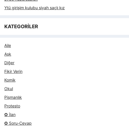
Ytü girişim kulubu siyah saçlı kız
KATEGORİLER
Aile
Aşk
Diğer
Fikir Verin
Komik
Okul
Pişmanlık
Protesto
✪ İlan
✪ Soru-Cevap