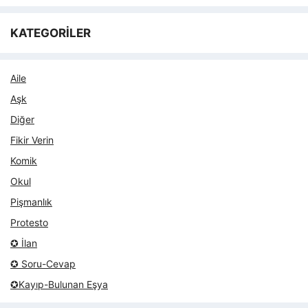
KATEGORİLER
Aile
Aşk
Diğer
Fikir Verin
Komik
Okul
Pişmanlık
Protesto
✪ İlan
✪ Soru-Cevap
✪Kayıp-Bulunan Eşya