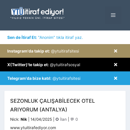
İçeriğe
atla
MENÜ
×
Sen de İtiraf Et:
"Anonim" tıkla itiraf yaz.
×
Instagram'da takip et:
@ytuitirafsitesi
×
X(Twitter)'te takip et:
@ytuitirafsosyal
×
Telegram'da bize katıl:
@ytuitirafsitesi
SEZONLUK ÇALIŞABILECEK OTEL
ARIYORUM (ANTALYA)
Kategoriler
Nick:
Nik
|
14/04/2025
|
✪ İlan
|
💬 0
www.ytuitirafediyor.com