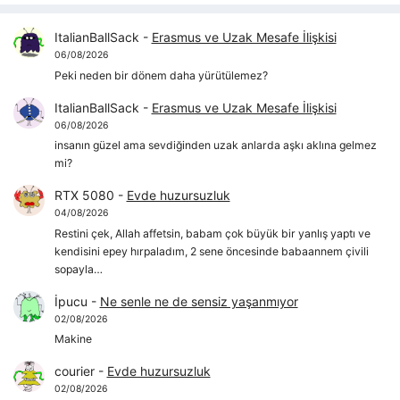
ItalianBallSack
-
Erasmus ve Uzak Mesafe İlişkisi
06/08/2026
Peki neden bir dönem daha yürütülemez?
ItalianBallSack
-
Erasmus ve Uzak Mesafe İlişkisi
06/08/2026
insanın güzel ama sevdiğinden uzak anlarda aşkı aklına gelmez
mi?
RTX 5080
-
Evde huzursuzluk
04/08/2026
Restini çek, Allah affetsin, babam çok büyük bir yanlış yaptı ve
kendisini epey hırpaladım, 2 sene öncesinde babaannem çivili
sopayla…
İpucu
-
Ne senle ne de sensiz yaşanmıyor
02/08/2026
Makine
courier
-
Evde huzursuzluk
02/08/2026