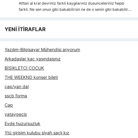
Alttan al kral devriniz farkli kaygılarıniz dusunceleriniz hepsi
farkli. Ne sen onun gibi bakabilirsin ne de o senin gibi bakabilir.…
YENİ İTİRAFLAR
Yazılım-Bilgisayar Mühendisi arıyorum
Arkadaşlar kaç yaşındasınız
BİSİKLETÇİ ÇOCUK
THE WEEKND konser bileti
çap/yan dal
sscb forma
Çap
yataygecis
Evde huzursuzluk
Ytü girişim kulubu siyah saçlı kız