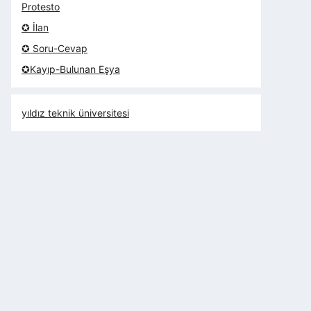
Protesto
✪ İlan
✪ Soru-Cevap
✪Kayıp-Bulunan Eşya
yıldız teknik üniversitesi