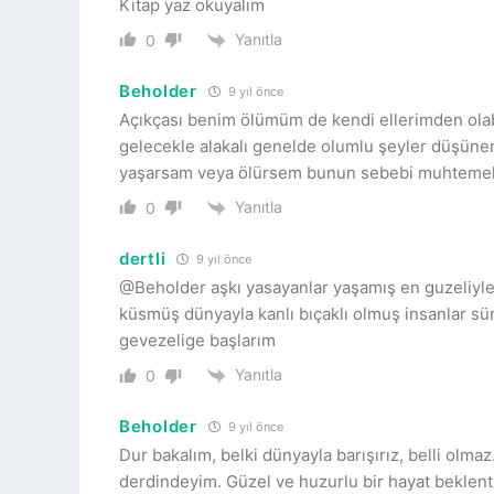
Kitap yaz okuyalım
Yanıtla
0
Beholder
9 yıl önce
Açıkçası benim ölümüm de kendi ellerimden olab
gelecekle alakalı genelde olumlu şeyler düşün
yaşarsam veya ölürsem bunun sebebi muhtemele
Yanıtla
0
dertli
9 yıl önce
@Beholder aşkı yasayanlar yaşamış en guzeliyle.
küsmüş dünyayla kanlı bıçaklı olmuş insanlar s
gevezelige başlarım
Yanıtla
0
Beholder
9 yıl önce
Dur bakalım, belki dünyayla barışırız, belli olm
derdindeyim. Güzel ve huzurlu bir hayat beklent