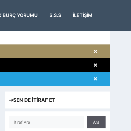
K BURÇ YORUMU
S.S.S
İLETIŞIM
×
×
×
×
➔
SEN DE İTİRAF ET
Ara
Ara