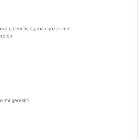
iyordu, beni âşık yaoan gozlerimin
rdidir
ek mi gerekir?