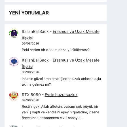
YENİ YORUMLAR
ItalianBallSack
-
Erasmus ve Uzak Mesafe
İlişkisi
06/08/2026
Peki neden bir dönem daha yürütülemez?
ItalianBallSack
-
Erasmus ve Uzak Mesafe
İlişkisi
06/08/2026
insanın güzel ama sevdiğinden uzak anlarda aşkı
aklına gelmez mi?
RTX 5080
-
Evde huzursuzluk
04/08/2026
Restini çek, Allah affetsin, babam çok büyük bir
yanlış yaptı ve kendisini epey hırpaladım, 2 sene
öncesinde babaannem çivili sopayla…