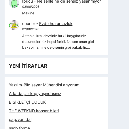
İpucu
-
Ne senle ne de sensiz yaşanmıyor
02/08/2026
Makine
courier
-
Evde huzursuzluk
02/08/2026
Alttan al kral devriniz farkli kaygılarıniz
dusunceleriniz hepsi farkli. Ne sen onun gibi
bakabilirsin ne de o senin gibi bakabilir.…
YENİ İTİRAFLAR
Yazılım-Bilgisayar Mühendisi arıyorum
Arkadaşlar kaç yaşındasınız
BİSİKLETÇİ ÇOCUK
THE WEEKND konser bileti
çap/yan dal
sscb forma