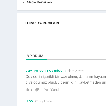
Metro Beklerken..
İTIRAF YORUMLARI
8
YORUM
vay be sen neymişsin
9 yıl önce
Çok derin içerikli bir yazı olmuş .Umarım hayatı
diyaloğumuz olur.Bu derinliğini kaybetmeden üm
Yanıtla
0
Ooo
9 yıl önce