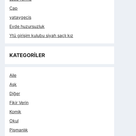
Çap
yataygecis
Evde huzursuzluk
Ytü girişim kulubu siyah saçlı kız
KATEGORİLER
Aile
Aşk
Diğer
Fikir Verin
Komik
Okul
Pişmanlık