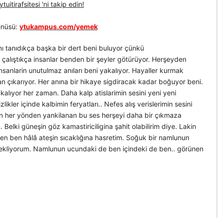
uitirafsitesi 'ni takip edin!
nüsü:
ytukampus.com/yemek
ı tanıdıkça başka bir dert beni buluyor çünkü
 çalıştıkça insanlar benden bir şeyler götürüyor. Herşeyden
sanlarin unutulmaz anıları beni yakalıyor. Hayaller kurmak
 çıkarıyor. Her anına bir hikaye sigdiracak kadar boğuyor beni.
alıyor her zaman. Daha kalp atislarimin sesini yeni yeni
ikler içinde kalbimin feryatları.. Nefes alış verislerimin sesini
ken her yönden yankilanan bu ses herşeyi daha bir çıkmaza
. Belki güneşin göz kamastiriciligina şahit olabilirim diye. Lakin
ken ben hâlâ ateşin sıcaklığına hasretim. Soğuk bir namlunun
 bekliyorum. Namlunun ucundaki de ben içindeki de ben.. görünen