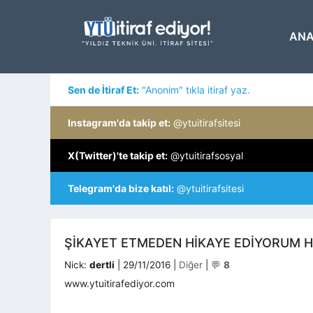
İçeriğe
atla
ANA
Sen de İtiraf Et:
"Anonim" tıkla itiraf yaz.
Instagram'da takip et:
@ytuitirafsitesi
X(Twitter)'te takip et:
@ytuitirafsosyal
Telegram'da bize katıl:
@ytuitirafsitesi
ŞIKAYET ETMEDEN HIKAYE EDIYORUM H
Kategoriler
Nick:
dertli
|
29/11/2016
|
Diğer
|
💬
8
www.ytuitirafediyor.com