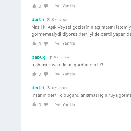
Yanıtla
0
dertli
9 yıl önce
Nasıl ki Âşık Veysel gözlerinin açılmasını istem
gormemesiydi diyorsa dertliyi de dertli yapan de
Yanıtla
0
pabuç
9 yıl önce
mahlası rüyan da mı gördün dertli?
Yanıtla
0
dertli
9 yıl önce
Insanın dertli olduğunu anlamasi için rüya görm
Yanıtla
0