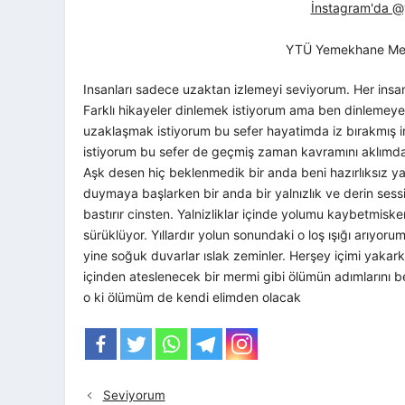
İnstagram'da @yt
YTÜ Yemekhane Me
Insanları sadece uzaktan izlemeyi seviyorum. Her insan
Farklı hikayeler dinlemek istiyorum ama ben dinlemeye
uzaklaşmak istiyorum bu sefer hayatimda iz bırakmış in
istiyorum bu sefer de geçmiş zaman kavramını aklımdan
Aşk desen hiç beklenmedik bir anda beni hazırlıksız yak
duymaya başlarken bir anda bir yalnızlık ve derin sessizl
bastırır cinsten. Yalnizliklar içinde yolumu kaybetmis
sürüklüyor. Yıllardır yolun sonundaki o loş ışığı arıyorum
yine soğuk duvarlar ıslak zeminler. Herşey içimi yakar
içinden ateslenecek bir mermi gibi ölümün adımlarını
o ki ölümüm de kendi elimden olacak
Seviyorum