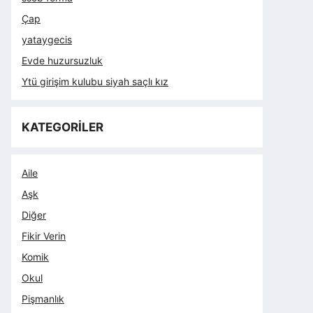
Çap
yataygecis
Evde huzursuzluk
Ytü girişim kulubu siyah saçlı kız
KATEGORİLER
Aile
Aşk
Diğer
Fikir Verin
Komik
Okul
Pişmanlık