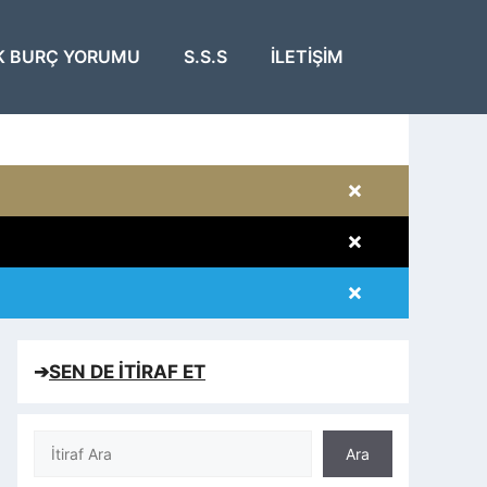
K BURÇ YORUMU
S.S.S
İLETIŞIM
×
×
×
×
➔
SEN DE İTİRAF ET
Ara
Ara