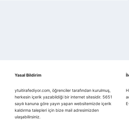
Yasal Bildirim
İ
ytuitirafediyor.com, öğrenciler tarafından kurulmuş,
H
herkesin içerik yazabildiği bir internet sitesidir. 5651
a
sayılı kanuna göre yayın yapan websitemizde içerik
E
kaldırma talepleri için bize mail adresimizden
ulaşabilirsiniz.