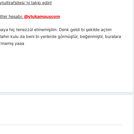
uitirafsitesi 'ni takip edin!
tter hesabı:
@ytukampuscom
maya hiç tenezzül etmemiştim. Denk geldi bi şekilde açtım
llahın kulu da beni bi yerlerde görmüştür, beğenmiştir, buralara
azmamış yaaa