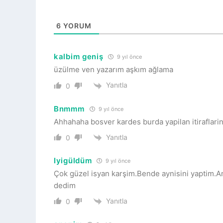
6
YORUM
kalbim geniş
9 yıl önce
üzülme ven yazarım aşkım ağlama
Yanıtla
0
Bnmmm
9 yıl önce
Ahhahaha bosver kardes burda yapilan itiraflari
Yanıtla
0
Iyigüldüm
9 yıl önce
Çok güzel isyan karşim.Bende aynisini yaptim.Ama
dedim
Yanıtla
0