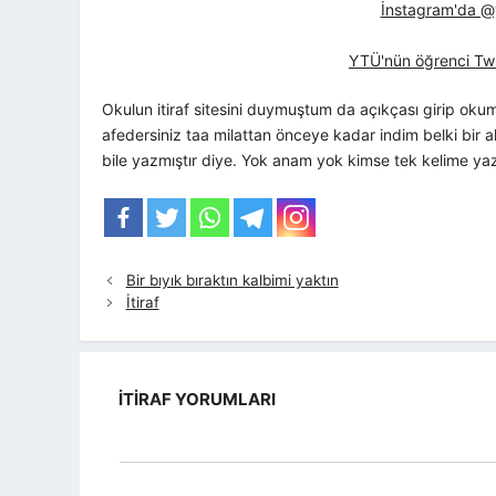
İnstagram'da @yt
YTÜ'nün öğrenci Twi
Okulun itiraf sitesini duymuştum da açıkçası girip oku
afedersiniz taa milattan önceye kadar indim belki bir a
bile yazmıştır diye. Yok anam yok kimse tek kelime y
Bir bıyık bıraktın kalbimi yaktın
İtiraf
İTIRAF YORUMLARI