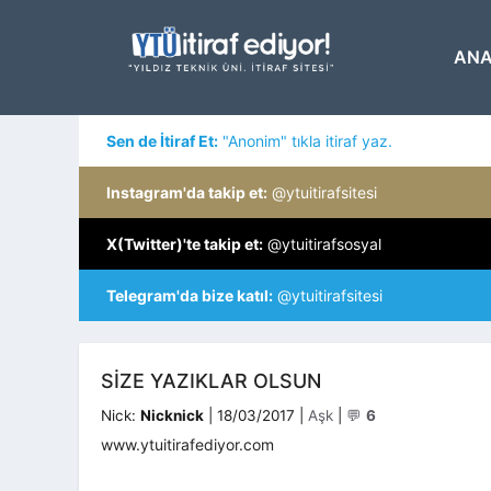
İçeriğe
atla
ANA
Sen de İtiraf Et:
"Anonim" tıkla itiraf yaz.
Instagram'da takip et:
@ytuitirafsitesi
X(Twitter)'te takip et:
@ytuitirafsosyal
Telegram'da bize katıl:
@ytuitirafsitesi
SIZE YAZIKLAR OLSUN
Kategoriler
Nick:
Nicknick
|
18/03/2017
|
Aşk
|
💬
6
www.ytuitirafediyor.com