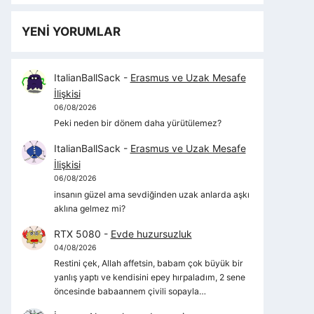
YENİ YORUMLAR
ItalianBallSack
-
Erasmus ve Uzak Mesafe
İlişkisi
06/08/2026
Peki neden bir dönem daha yürütülemez?
ItalianBallSack
-
Erasmus ve Uzak Mesafe
İlişkisi
06/08/2026
insanın güzel ama sevdiğinden uzak anlarda aşkı
aklına gelmez mi?
RTX 5080
-
Evde huzursuzluk
04/08/2026
Restini çek, Allah affetsin, babam çok büyük bir
yanlış yaptı ve kendisini epey hırpaladım, 2 sene
öncesinde babaannem çivili sopayla…