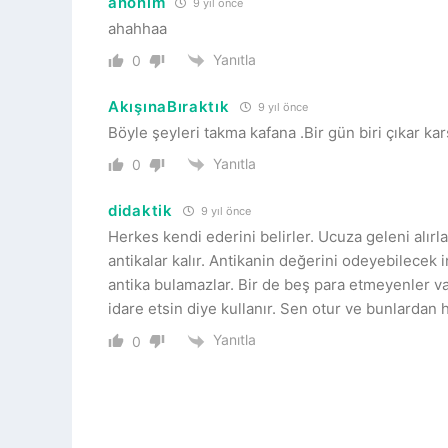
anonim
9 yıl önce
ahahhaa
Yanıtla
0
AkışınaBıraktık
9 yıl önce
Böyle şeyleri takma kafana .Bir gün biri çıkar kar
Yanıtla
0
didaktik
9 yıl önce
Herkes kendi ederini belirler. Ucuza geleni alırl
antikalar kalır. Antikanin değerini odeyebilecek
antika bulamazlar. Bir de beş para etmeyenler var
idare etsin diye kullanır. Sen otur ve bunlardan
Yanıtla
0