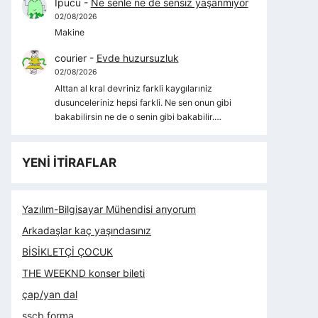
İpucu
-
Ne senle ne de sensiz yaşanmıyor
02/08/2026
Makine
courier
-
Evde huzursuzluk
02/08/2026
Alttan al kral devriniz farkli kaygılarıniz
dusunceleriniz hepsi farkli. Ne sen onun gibi
bakabilirsin ne de o senin gibi bakabilir.…
YENİ İTİRAFLAR
Yazılım-Bilgisayar Mühendisi arıyorum
Arkadaşlar kaç yaşındasınız
BİSİKLETÇİ ÇOCUK
THE WEEKND konser bileti
çap/yan dal
sscb forma