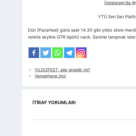
İnstagram'da @yt
YTÜ Seri İlan Plat
Dün (Pazartesi) günü saat 14.30 gibi yıldız store mer
renkte skyline GTR tişörtü vardı. Seninle tanışmak ister
YILDIZFEST, aile girebilir mi?
Yemekhane önü
İTIRAF YORUMLARI