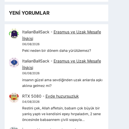
YENİ YORUMLAR
ItalianBallSack
-
Erasmus ve Uzak Mesafe
İlişkisi
06/08/2026
Peki neden bir dönem daha yürütülemez?
ItalianBallSack
-
Erasmus ve Uzak Mesafe
İlişkisi
06/08/2026
insanın güzel ama sevdiğinden uzak anlarda aşkı
aklına gelmez mi?
RTX 5080
-
Evde huzursuzluk
04/08/2026
Restini çek, Allah affetsin, babam çok büyük bir
yanlış yaptı ve kendisini epey hırpaladım, 2 sene
öncesinde babaannem çivili sopayla…