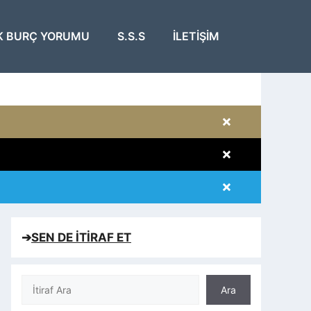
K BURÇ YORUMU
S.S.S
İLETIŞIM
×
×
×
×
➔
SEN DE İTİRAF ET
Ara
Ara