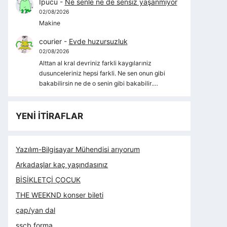
İpucu
-
Ne senle ne de sensiz yaşanmıyor
02/08/2026
Makine
courier
-
Evde huzursuzluk
02/08/2026
Alttan al kral devriniz farkli kaygılarıniz
dusunceleriniz hepsi farkli. Ne sen onun gibi
bakabilirsin ne de o senin gibi bakabilir.…
YENİ İTİRAFLAR
Yazılım-Bilgisayar Mühendisi arıyorum
Arkadaşlar kaç yaşındasınız
BİSİKLETÇİ ÇOCUK
THE WEEKND konser bileti
çap/yan dal
sscb forma