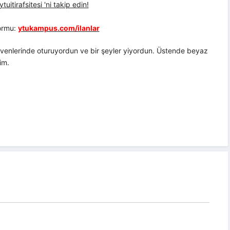
uitirafsitesi 'ni takip edin!
formu:
ytukampus.com/ilanlar
divenlerinde oturuyordun ve bir şeyler yiyordun. Üstende beyaz
im.