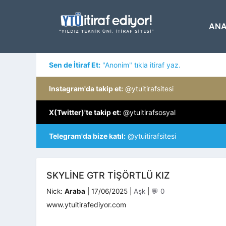
İçeriğe
atla
ANA
Sen de İtiraf Et:
"Anonim" tıkla itiraf yaz.
Instagram'da takip et:
@ytuitirafsitesi
X(Twitter)'te takip et:
@ytuitirafsosyal
Telegram'da bize katıl:
@ytuitirafsitesi
SKYLINE GTR TIŞÖRTLÜ KIZ
Kategoriler
Nick:
Araba
|
17/06/2025
|
Aşk
|
💬 0
www.ytuitirafediyor.com