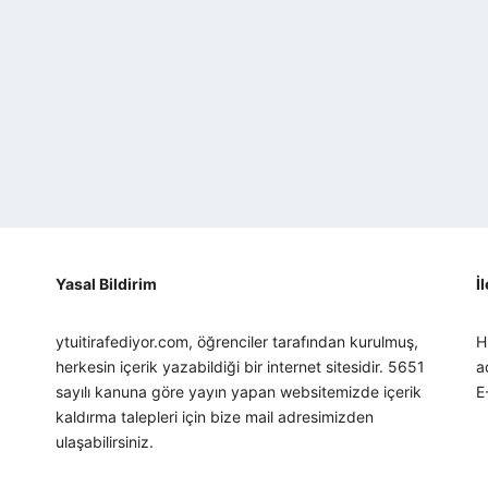
Yasal Bildirim
İ
ytuitirafediyor.com, öğrenciler tarafından kurulmuş,
H
herkesin içerik yazabildiği bir internet sitesidir. 5651
a
sayılı kanuna göre yayın yapan websitemizde içerik
E
kaldırma talepleri için bize mail adresimizden
ulaşabilirsiniz.