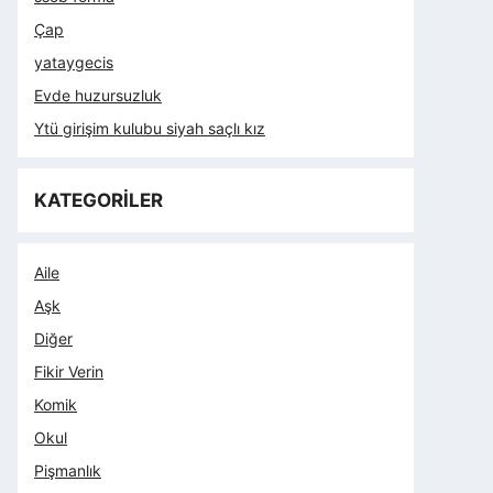
Çap
yataygecis
Evde huzursuzluk
Ytü girişim kulubu siyah saçlı kız
KATEGORİLER
Aile
Aşk
Diğer
Fikir Verin
Komik
Okul
Pişmanlık